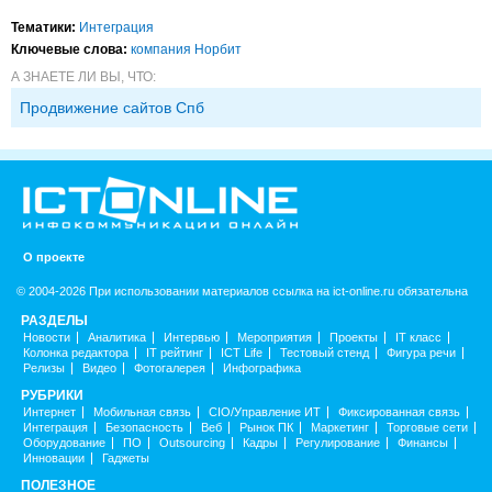
Тематики:
Интеграция
Ключевые слова:
компания Норбит
А ЗНАЕТЕ ЛИ ВЫ, ЧТО:
Продвижение сайтов Спб
О проекте
© 2004-2026 При использовании материалов ссылка на ict-online.ru обязательна
РАЗДЕЛЫ
Новости
Аналитика
Интервью
Мероприятия
Проекты
IT класс
Колонка редактора
IT рейтинг
ICT Life
Тестовый стенд
Фигура речи
Релизы
Видео
Фотогалерея
Инфографика
РУБРИКИ
Интернет
Мобильная связь
CIO/Управление ИТ
Фиксированная связь
Интеграция
Безопасность
Веб
Рынок ПК
Маркетинг
Торговые сети
Оборудование
ПО
Outsourcing
Кадры
Регулирование
Финансы
Инновации
Гаджеты
ПОЛЕЗНОЕ