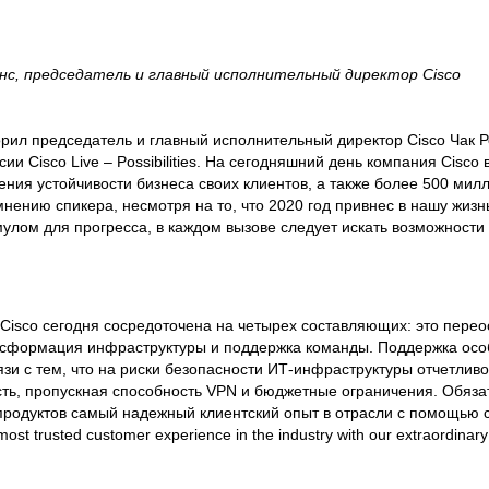
нс, председатель и главный исполнительный директор Cisco
рил председатель и главный исполнительный директор Cisco Чак Р
ии Cisco Live – Possibilities. На сегодняшний день компания Cisco
ния устойчивости бизнеса своих клиентов, а также более 500 мил
нению спикера, несмотря на то, что 2020 год привнес в нашу жизн
мулом для прогресса, в каждом вызове следует искать возможности 
я Cisco сегодня сосредоточена на четырех составляющих: это пере
нсформация инфраструктуры и поддержка команды. Поддержка ос
зи с тем, что на риски безопасности ИТ-инфраструктуры отчетливо
сть, пропускная способность VPN и бюджетные ограничения. Обязат
продуктов самый надежный клиентский опыт в отрасли с помощью
ost trusted customer experience in the industry with our extraordinar