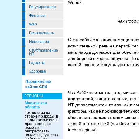
Webex.
Регулирование
Финансы
Чак Робби
Web
Безопасность
О способах оказания помощи гово
Инновации
вступительной речи на первой сесс
CIO/Управление
миллиарда долларов для обеспече
ИТ
для борьбы с коронавирусом. По м
Гаджеты
вещей, все они могут служить сти
Здоровье
Продвижение
сайтов СПб
Чак Роббинс отметил, что, мисси
РЕГИОНЫ
приложений, защита данных, тра
Московская
ИТ-департаментам компаний в свя
область
факторы, как ее производительно
Технологии на
страже природы: в
обеспечить пользователям своих 
Подмосковье ИИ и
людей и технологий («to drive the m
дроны впервые
помогли
technologies»).
оштрафовать
владельца участка
за борщевик