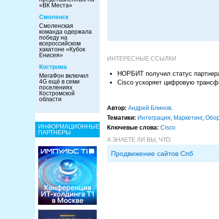
«ВК Места»
Смоленск
Смоленская
команда одержала
победу на
всероссийском
хакатоне «Кубок
Енисея»
ИНТЕРЕСНЫЕ ССЫЛКИ
Кострома
НОРБИТ получил статус партнера
МегаФон включил
4G ещё в семи
Cisco ускоряет цифровую трансф
поселениях
Костромской
области
Автор:
Андрей Блинов
.
Тематики:
Интеграция
,
Маркетинг
,
Обор
ИНФОРМАЦИОННЫЕ
Ключевые слова:
Cisco
ПАРТНЕРЫ
А ЗНАЕТЕ ЛИ ВЫ, ЧТО:
Продвижение сайтов Спб