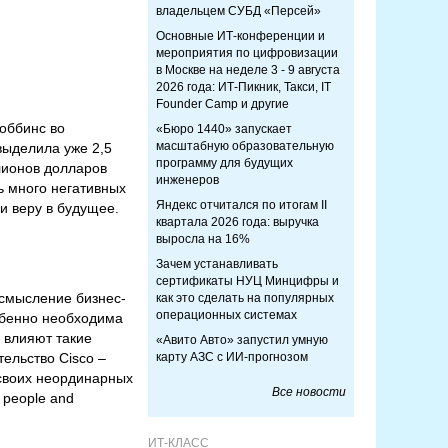
владельцем СУБД «Персей»
Основные ИТ-конференции и
мероприятия по цифровизации
в Москве на неделе 3 - 9 августа
2026 года: ИТ-Пикник, Такси, IT
Founder Camp и другие
оббинс во
«Бюро 1440» запускает
масштабную образовательную
 выделила уже 2,5
программу для будущих
лионов долларов
инженеров
ь много негативных
Яндекс отчитался по итогам II
и веру в будущее.
квартала 2026 года: выручка
выросла на 16%
Зачем устанавливать
сертификаты НУЦ Минцифры и
осмысление бизнес-
как это сделать на популярных
операционных системах
обенно необходима
 влияют такие
«Авито Авто» запустил умную
ельство Cisco –
карту АЗС с ИИ-прогнозом
 своих неординарных
Все новости
y people and
ИТ-КЛАСС