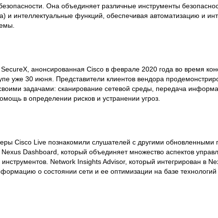
зопасности. Она объединяет различные инструменты безопасности
а) и интеллектуальные функций, обеспечивая автоматизацию и ин
темы.
 SecureX, анонсированная Cisco в феврале 2020 года во время к
упе уже 30 июня. Представители клиентов вендора продемонстриро
своими задачами: сканирование сетевой среды, передача информац
 помощь в определении рисков и устранении угроз.
еры Cisco Live познакомили слушателей с другими обновленными 
 Nexus Dashboard, который объединяет множество аспектов управл
струментов. Network Insights Advisor, который интегрирован в Ne
формацию о состоянии сети и ее оптимизации на базе технологи