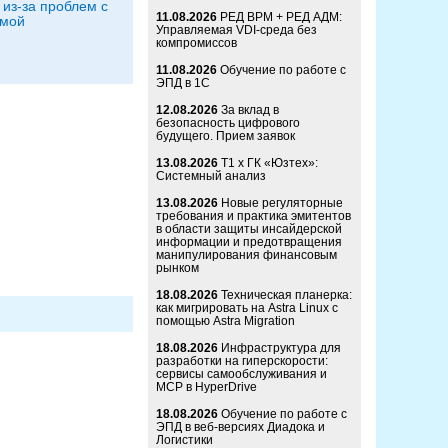
 из-за проблем с
11.08.2026
РЕД ВРМ + РЕД АДМ:
емой
Управляемая VDI-среда без
компромиссов
11.08.2026
Обучение по работе с
ЭПД в 1С
12.08.2026
За вклад в
безопасность цифрового
будущего. Прием заявок
13.08.2026
Т1 x ГК «Юзтех»:
Системный анализ
13.08.2026
Новые регуляторные
требования и практика эмитентов
в области защиты инсайдерской
информации и предотвращения
манипулирования финансовым
рынком
18.08.2026
Техническая планерка:
как мигрировать на Astra Linux с
помощью Astra Migration
18.08.2026
Инфраструктура для
разработки на гиперскорости:
сервисы самообслуживания и
MCP в HyperDrive
18.08.2026
Обучение по работе с
ЭПД в веб-версиях Диадока и
Логистики