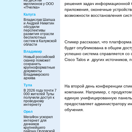
на десятки
решения задач информационной бе
миллионов у ООО
«Пчелка»
приложения, оконечные устройств
Калуга
возможности восстановления сис
Владислав Шапша
и Андрей Никитин
обсудили
перспективы
развития отрасли
беспилотных
систем в Калужской
Спикер рассказал, что платформа
области
будет опубликована в общем дост
Владимир
успешно система справляется со 
Новый российский
Cisco Talos и других источников,
сканер поможет
сохранить
крупноформатные
документы
Владимирского
архива
Тула
На второй день конференции спик
В 2026 году почти 7
компании. Например, c продуктом
000 жителей Тулы
получили доступ к
единую унифицированную панель ин
проводному
предоставляет администратору ин
интернету
обучения.
Орел
МегаФон ускорил
интернет для
дачников
крупнейшего
района Орловской