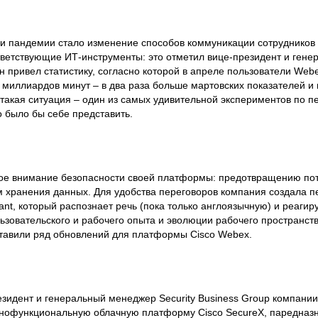
и пандемии стало изменение способов коммуникации сотрудников
тветствующие ИТ-инструменты: это отметил вице-президент и ген
Он привел статистику, согласно которой в апреле пользователи Web
миллиардов минут – в два раза больше мартовских показателей и 
 такая ситуация – один из самых удивительной экспериментов по п
 было бы себе представить.
обое внимание безопасности своей платформы: предотвращению по
 хранения данных. Для удобства переговоров компания создала 
nt, который распознает речь (пока только англоязычную) и реагир
льзовательского и рабочего опыта и эволюции рабочего пространств
тавили ряд обновлений для платформы Cisco Webex.
езидент и генеральный менеджер Security Business Group компании
лнофункциональную облачную платформу Cisco SecureX, паредназ