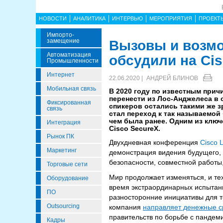
НОВОСТИ
АНАЛИТИКА
ИНТЕРВЬЮ
МЕРОПРИЯТИЯ
ПРОЕКТ
Импорто­
Замещение
Вызовы и возмо
Автоматизация
обсудили на Cis
Промышленности
Интернет
22.06.2020 |
АНДРЕЙ БЛИНОВ
Мобильная связь
В 2020 году по известным прич
перенести из Лос-Анджелеса в 
Фиксированная
спикеров остались такими же 
связь
стал переход к так называемой
чем была ранее. Одним из клю
Интеграция
Cisco SecureX.
Рынок ПК
Двухдневная конференция
Cisco L
Маркетинг
демонстрация видения будущего, 
безопасности, совместной работы
Торговые сети
Мир продолжает изменяться, и те
Оборудование
время экстраординарных испытани
ПО
разносторонние инициативы для то
Outsourcing
компания
направляет денежные с
правительств по борьбе с пандем
Кадры