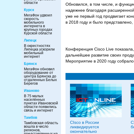
области
Обновился, в том числе, и функц
Курск
надежнее благодаря расширенной 
МегаФон удвоил
уже не первый год продвигает к
скорость
в 2018 году и было представлено,
мобильного
интернета в
крупных городах
Курской области
Липецк
В окрестностях
Конференция Cisco Live показала
Липецка ускорили
мобильный
дальнейшее развитие своих проду
интернет
Мероприятие в 2020 году собрало 
Брянск
МегаФон обновил
оборудование от
центра Брянска до
отдаленных Белых
Берегов
Иваново
В 75 малых
населённых
пунктах Ивановской
области появились
связь и интернет
Тамбов
СIsco в России
C
Тамбовская область
вошла в число
ликвидируется
б
регионов,
окончательно
представленных на