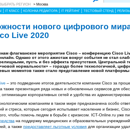
ВЫБРАТЬ РЕГИОН
> Москва
Ы
IT КЛАСС
КОЛОНКА РЕДАКТОРА
IT РЕЙТИНГ
ТЕСТОВЫЙ СТЕНД
РЕЛИЗ
жности нового цифрового мир
co Live 2020
инам флагманское мероприятие Cisco – конференцию Cisco Li
онлайн. Однако от этого ажиотаж вокруг события не стал слаб
зрелищными, пусть и без эффекта присутствия. Центральной 
 «новой нормальности» – гораздо более технологичной, цифр
чевых моментов также стало представление новой платформы
ive
– это подведение итогов деятельности компании Cisco за прош
а также презентация ряда новых и обновленных сервисов для обе
, оптимизации корпоративных сетей и удобства их администрирова
хнологическим компаниям в таком мире предназначена особо ответ
й и стреса, которые сегодня испытывает население и бизнес, Cis
го, чтобы помочь людям в борьбе с кризисом. ICT-Online.ru уже пис
редства
на поддержку медицинских и образовательных учреждений
ией, а также
предоставляет льготные условия
для организации удал