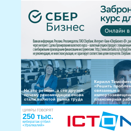
Кирилл Тимофеев
«Решить пробле
Не сто резюме, а сто друзей:
связанные с
почему рекомендации снова
импортозамещени
стали валютой рынка труда
планомерная раб
ЦИФРЫ ГОВОРЯТ
250 тыс.
кибератак отбил
«Уралкалий»