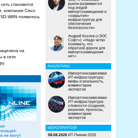
рынок развивается
сеть становится
под эгидой
, компания Cisco
импортозамещения и
«закрытия»
o SD-WAN появилось
инфраструктур для
обеспечения
безопасности»
Андрей Козлов («ЭОС
Софт»): «Надо четко
понимать, что
обратной дороги для
нацелена на
импортозамещения
нет»
 в сети.
ру.
АНАЛИТИКА
Импортонезависимая
ИТ-инфраструктура:
мифы и реальность,
комментарии
экспертов
Импортонезависимая
ИТ-инфраструктура:
сложности создания,
решения, прогнозы,
комментарии
экспертов
ая
МЕРОПРИЯТИЯ
низация:
к не могут
08.08.2026
ИТ-Пикник 2026