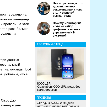
Не сто резюме, а сто
друзей: почему
рекомендации снова
стали валютой
 при переходе на
рынка труда
еральный менеджер
Почему мониторинг
ex провели на этой
– это не набор
в три раза больше
графиков, а основа
управления ИТ-
ереходу на
системой
ТЕСТОВЫЙ СТЕНД
тери данных,
персональный
ует на команды. Всё
а. Добавим, что в
iQOO 15R
Смартфон iQOO 15R: мощь без
компромиссов
ПРОЕКТЫ
 Cisco Джи
«Холдинг Аква» за 36 дней
наченную для
автоматизировал комплаенс в