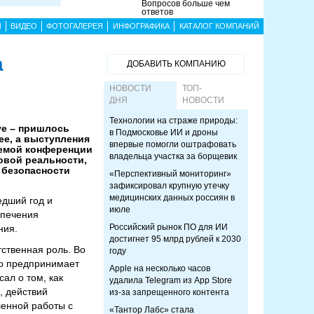
Вопросов больше чем
ответов
Ы
ВИДЕО
ФОТОГАЛЕРЕЯ
ИНФОГРАФИКА
КАТАЛОГ КОМПАНИЙ
а
ДОБАВИТЬ КОМПАНИЮ
НОВОСТИ
ТОП-
ДНЯ
НОВОСТИ
Технологии на страже природы:
ve – пришлось
в Подмосковье ИИ и дроны
ее, а выступления
впервые помогли оштрафовать
темой конференции
владельца участка за борщевик
овой реальности,
 безопасности
«Перспективный мониторинг»
зафиксировал крупную утечку
медицинских данных россиян в
едший год и
июле
спечения
Российский рынок ПО для ИИ
ния.
достигнет 95 млрд рублей к 2030
ственная роль. Во
году
co предпринимает
Apple на несколько часов
ал о том, как
удалила Telegram из App Store
, действий
из-за запрещенного контента
енной работы с
«Тантор Лабс» стала