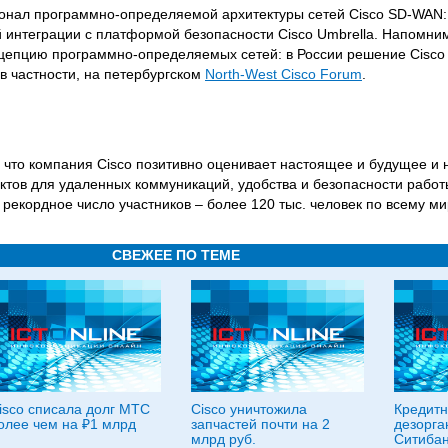
ионал программно-определяемой архитектуры сетей Cisco SD-WAN: 
интеграции с платформой безопасности Cisco Umbrella. Напомним
онцепцию программно-определяемых сетей: в России решение Cisc
 в частности, на петербургском
North-West Cisсo Forum
.
, что компания Cisco позитивно оценивает настоящее и будущее и 
ктов для удаленных коммуникаций, удобства и безопасности работы
рекордное число участников – более 120 тыс. человек по всему ми
СВЕЖЕЕ ПО ТЕМЕ
isco списала долг МТС
Cisco уничтожила
Кредитн
олее чем на ₽1 млрд
запчастей почти на 2
дезорга
млрд руб.
Ситибан