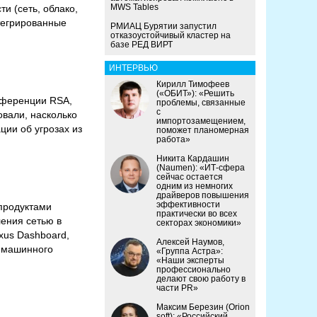
MWS Tables
 (сеть, облако,
тегрированные
РМИАЦ Бурятии запустил
отказоустойчивый кластер на
базе РЕД ВИРТ
ИНТЕРВЬЮ
Кирилл Тимофеев
(«ОБИТ»): «Решить
онференции RSA,
проблемы, связанные
с
вали, насколько
импортозамещением,
ии об угрозах из
поможет планомерная
работа»
Никита Кардашин
(Naumen): «ИТ-сфера
сейчас остается
одним из немногих
драйверов повышения
эффективности
продуктами
практически во всех
ения сетью в
секторах экономики»
xus Dashboard,
Алексей Наумов,
й машинного
«Группа Астра»:
«Наши эксперты
профессионально
делают свою работу в
части PR»
Максим Березин (Orion
soft): «Российский