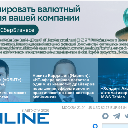
Никита Кардашин (Naumen):
 («ОБИТ»):
«ИТ-сфера сейчас остается
мы,
одним из немногих драйверов
повышения эффективности
«Холдинг Акв
ем, поможет
практически во всех секторах
автоматизир
ота»
экономики»
MWS Tables
МОСКВА
21.9
°
ЦБ
USD 82.17 EUR 94.84
8 АВГУСТА 2026