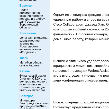
Воронеж
Более
полумиллиона
Одним из очевидных трендов эпох
страниц истории
перевели в цифру
удаленную работу и спрос на соо
для Госархива
Cisco Collaboration Джавед Хан. 
Воронежской
области
платформе в общей сложности 25 
Ярославль
февральских. По словам спикера,
Lenta tech внедрила
домашнюю работу, который можно
компьютерное
зрение на
Ярославском
шинном заводе
«Кордиант»
Тверь
В связи с этим Cisco уделяет ос
МегаФон обновил
сеть в Кашине
юридическим моментам, способам
голосовой помощник Webex Assista
Рязань
это в итоге ведет к улучшению по
Финансовый архив
Directum СЭД+ стал
ходе конференции спикеры предс
центром налогового
мониторинга на
Приокском заводе
цветных металлов
Белгород
Минцифры
В свою очередь, старший вице-пр
Белгорода закупила
продукцию YADRO
Риттенхаус представил новую по