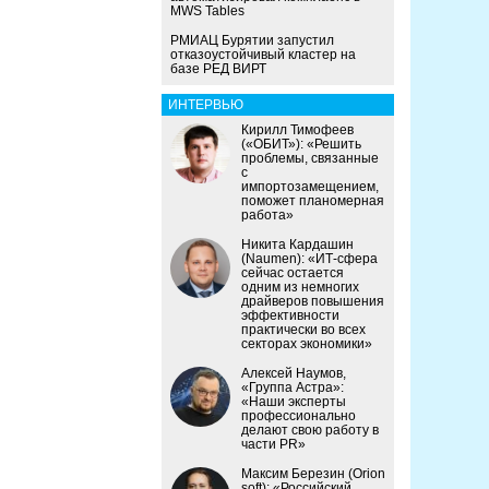
MWS Tables
РМИАЦ Бурятии запустил
отказоустойчивый кластер на
базе РЕД ВИРТ
ИНТЕРВЬЮ
Кирилл Тимофеев
(«ОБИТ»): «Решить
проблемы, связанные
с
импортозамещением,
поможет планомерная
работа»
Никита Кардашин
(Naumen): «ИТ-сфера
сейчас остается
одним из немногих
драйверов повышения
эффективности
практически во всех
секторах экономики»
Алексей Наумов,
«Группа Астра»:
«Наши эксперты
профессионально
делают свою работу в
части PR»
Максим Березин (Orion
soft): «Российский