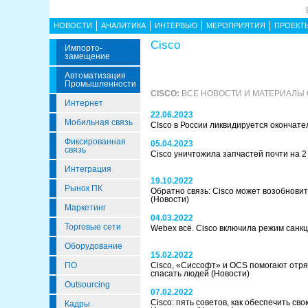
НОВОСТИ
АНАЛИТИКА
ИНТЕРВЬЮ
МЕРОПРИЯТИЯ
ПРОЕКТ
Cisco
Импорто­
Замещение
Автоматизация
Промышленности
CISCO:
ВСЕ НОВОСТИ И МАТЕРИАЛЫ
Интернет
22.06.2023
Мобильная связь
СIsco в России ликвидируется окончат
Фиксированная
05.04.2023
связь
Cisco уничтожила запчастей почти на 2
Интеграция
19.10.2022
Рынок ПК
Обратно связь: Cisco может возобновит
(Новости)
Маркетинг
04.03.2022
Торговые сети
Webex всё. Cisco включила режим санк
Оборудование
15.02.2022
ПО
Cisco, «Сиссофт» и OCS помогают отря
спасать людей
(Новости)
Outsourcing
07.02.2022
Cisco: пять советов, как обеспечить св
Кадры