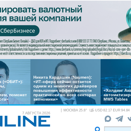
Никита Кардашин (Naumen):
 («ОБИТ»):
«ИТ-сфера сейчас остается
мы,
одним из немногих драйверов
повышения эффективности
«Холдинг Акв
ем, поможет
практически во всех секторах
автоматизир
ота»
экономики»
MWS Tables
МОСКВА
25.8
°
ЦБ
USD 82.17 EUR 94.84
7 АВГУСТА 2026