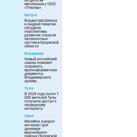
на десятки
миллионов у ООО
«Пчелка»
Калуга
Владислав Шапша
и Андрей Никитин
обсудили
перспективы
развития отрасли
беспилотных
систем в Калужской
области
Владимир
Новый российский
сканер поможет
сохранить
крупноформатные
документы
Владимирского
архива
Тула
В 2026 году почти 7
000 жителей Тулы
получили доступ к
проводному
интернету
Орел
МегаФон ускорил
интернет для
дачников
крупнейшего
района Орловской