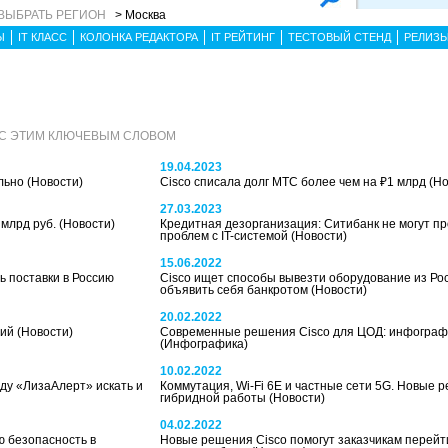
ВЫБРАТЬ РЕГИОН
> Москва
Ы
IT КЛАСС
КОЛОНКА РЕДАКТОРА
IT РЕЙТИНГ
ТЕСТОВЫЙ СТЕНД
РЕЛИЗ
 С ЭТИМ КЛЮЧЕВЫМ СЛОВОМ
19.04.2023
ельно
(Новости)
Cisco списала долг МТС более чем на ₽1 млрд
(Но
27.03.2023
 млрд руб.
(Новости)
Кредитная дезорганизация: Ситибанк не могут пр
проблем с IT-системой
(Новости)
15.06.2022
ь поставки в Россию
Cisco ищет способы вывезти оборудование из Ро
объявить себя банкротом
(Новости)
20.02.2022
ций
(Новости)
Современные решения Cisco для ЦОД: инфограф
(Инфографика)
10.02.2022
ду «ЛизаАлерт» искать и
Коммутация, Wi-Fi 6E и частные сети 5G. Новые 
гибридной работы
(Новости)
04.02.2022
ою безопасность в
Новые решения Cisco помогут заказчикам перейт