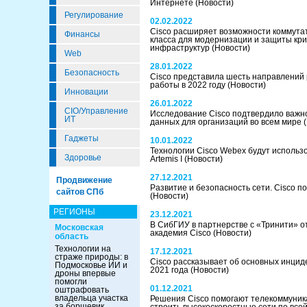
Интернете
(Новости)
Регулирование
02.02.2022
Cisco расширяет возможности коммута
Финансы
класса для модернизации и защиты кр
инфраструктур
(Новости)
Web
28.01.2022
Безопасность
Cisco представила шесть направлений
работы в 2022 году
(Новости)
Инновации
26.01.2022
CIO/Управление
Исследование Cisco подтвердило важн
ИТ
данных для организаций во всем мире
Гаджеты
10.01.2022
Технологии Cisco Webex будут использ
Здоровье
Artemis I
(Новости)
27.12.2021
Продвижение
Развитие и безопасность сети. Cisco п
сайтов СПб
(Новости)
РЕГИОНЫ
23.12.2021
В СибГИУ в партнерстве с «Тринити» 
Московская
академия Cisco
(Новости)
область
Технологии на
17.12.2021
страже природы: в
Cisco рассказывает об основных инцид
Подмосковье ИИ и
2021 года
(Новости)
дроны впервые
помогли
01.12.2021
оштрафовать
владельца участка
Решения Cisco помогают телекоммуни
за борщевик