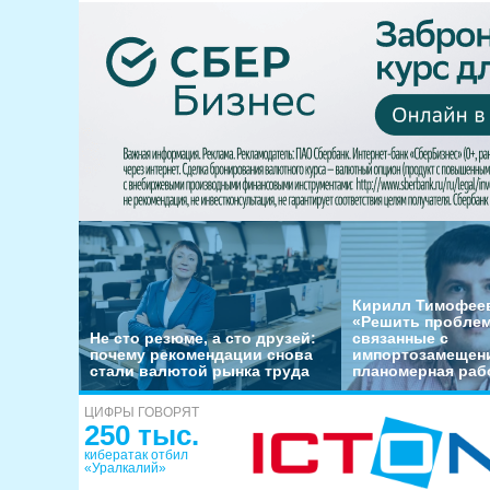
Кирилл Тимофеев
«Решить пробле
Не сто резюме, а сто друзей:
связанные с
почему рекомендации снова
импортозамещени
стали валютой рынка труда
планомерная раб
ЦИФРЫ ГОВОРЯТ
250 тыс.
кибератак отбил
«Уралкалий»