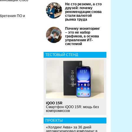
 инновации Cisco
Не сто резюме, а сто
друзей: почему
рекомендации снова
стали валютой
бретения ПО и
рынка труда
Почему мониторинг
– это не набор
графиков, а основа
управления ИТ-
системой
ТЕСТОВЫЙ СТЕНД
iQOO 15R
Смартфон iQOO 15R: мощь без
компромиссов
ПРОЕКТЫ
«Холдинг Аква» за 36 дней
автоматизировал комплаенс в