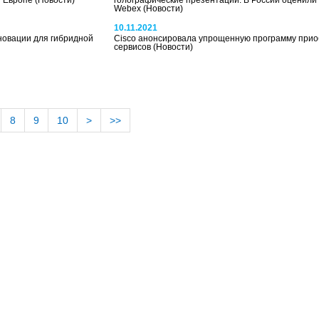
й Европе
(Новости)
голографические презентации. В России оценили
Webex
(Новости)
10.11.2021
новации для гибридной
Cisco анонсировала упрощенную программу прио
сервисов
(Новости)
8
9
10
>
>>