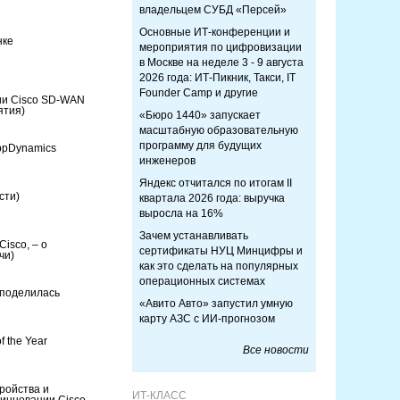
владельцем СУБД «Персей»
Основные ИТ-конференции и
нке
мероприятия по цифровизации
в Москве на неделе 3 - 9 августа
2026 года: ИТ-Пикник, Такси, IT
Founder Camp и другие
гии Cisco SD-WAN
ятия)
«Бюро 1440» запускает
масштабную образовательную
программу для будущих
ppDynamics
инженеров
Яндекс отчитался по итогам II
сти)
квартала 2026 года: выручка
выросла на 16%
Зачем устанавливать
isco, – о
сертификаты НУЦ Минцифры и
чи)
как это сделать на популярных
операционных системах
 поделилась
«Авито Авто» запустил умную
карту АЗС с ИИ-прогнозом
f the Year
Все новости
ройства и
ИТ-КЛАСС