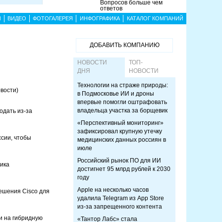
Вопросов больше чем
ответов
Ы
ВИДЕО
ФОТОГАЛЕРЕЯ
ИНФОГРАФИКА
КАТАЛОГ КОМПАНИЙ
ДОБАВИТЬ КОМПАНИЮ
НОВОСТИ
ТОП-
ДНЯ
НОВОСТИ
Технологии на страже природы:
вости)
в Подмосковье ИИ и дроны
впервые помогли оштрафовать
владельца участка за борщевик
одать из-за
«Перспективный мониторинг»
зафиксировал крупную утечку
ссии, чтобы
медицинских данных россиян в
июле
Российский рынок ПО для ИИ
ика
достигнет 95 млрд рублей к 2030
году
Apple на несколько часов
решения Cisco для
удалила Telegram из App Store
из-за запрещенного контента
и на гибридную
«Тантор Лабс» стала