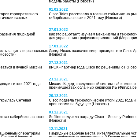
модель работы
(Новости)
01.02.2022
торов корпоративного
Cisco Talos рассказала о главных событиях на ры
итически важных
кибербезопасности в 2021 году
(Новости)
27.01.2022
 развития гибридной
Как это работает: изучаем механизмы и техноло
для управления трафиком приложений
(Меропри
17.01.2022
ость защиты персональных
Дэвид Ноэль назначен вице-президентом Cisco A
(Новости)
(Новости)
27.12.2021
оваться в лунной миссии
КРОК - партнер года Cisco по решениям IoT
(Ново
23.12.2021
одводит итоги 2021 года
Михаил Кадер, заслуженный системный инженер C
преимуществах облачных сервисов ИБ
(Фигура ре
20.12.2021
открылась Сетевая
Cisco подвела технологические итоги 2021 года и
прогнозами на будущее
(Новости)
03.12.2021
ентах кибербезопасности
Softline получила награду Cisco – Security Partner o
(Новости)
12.11.2021
кационным операторам
Гибридные рабочие места, интеллектуальные уст