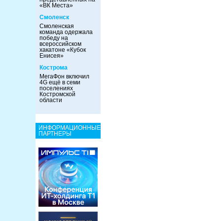
«ВК Места»
Смоленск
Смоленская
команда одержала
победу на
всероссийском
хакатоне «Кубок
Енисея»
Кострома
МегаФон включил
4G ещё в семи
поселениях
Костромской
области
ИНФОРМАЦИОННЫЕ
ПАРТНЕРЫ