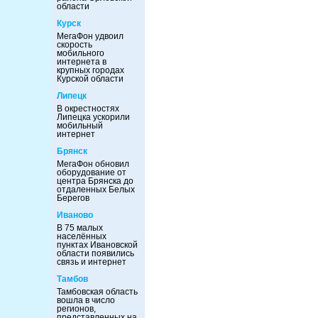
области
Курск
МегаФон удвоил
скорость
мобильного
интернета в
крупных городах
Курской области
Липецк
В окрестностях
Липецка ускорили
мобильный
интернет
Брянск
МегаФон обновил
оборудование от
центра Брянска до
отдаленных Белых
Берегов
Иваново
В 75 малых
населённых
пунктах Ивановской
области появились
связь и интернет
Тамбов
Тамбовская область
вошла в число
регионов,
представленных на