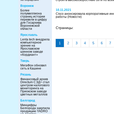
строить высокоскоростные сети по все
Воронеж
10.11.2021
Более
полумиллиона
Cisco анонсировала корпоративные ин
страниц истории
работы
(Новости)
перевели в цифру
для Госархива
Воронежской
Страницы:
области
Ярославль
Lenta tech внедрила
компьютерное
1
2
3
4
5
6
7
зрение на
Ярославском
шинном заводе
«Кордиант»
Тверь
МегаФон обновил
сеть в Кашине
Рязань
Финансовый архив
Directum СЭД+ стал
центром налогового
мониторинга на
Приокском заводе
цветных металлов
Белгород
Минцифры
Белгорода закупила
продукцию YADRO