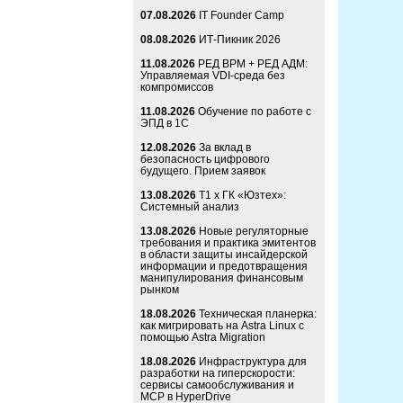
07.08.2026
IT Founder Camp
08.08.2026
ИТ-Пикник 2026
11.08.2026
РЕД ВРМ + РЕД АДМ:
Управляемая VDI-среда без
компромиссов
11.08.2026
Обучение по работе с
ЭПД в 1С
12.08.2026
За вклад в
безопасность цифрового
будущего. Прием заявок
13.08.2026
Т1 x ГК «Юзтех»:
Системный анализ
13.08.2026
Новые регуляторные
требования и практика эмитентов
в области защиты инсайдерской
информации и предотвращения
манипулирования финансовым
рынком
18.08.2026
Техническая планерка:
как мигрировать на Astra Linux с
помощью Astra Migration
18.08.2026
Инфраструктура для
разработки на гиперскорости:
сервисы самообслуживания и
MCP в HyperDrive