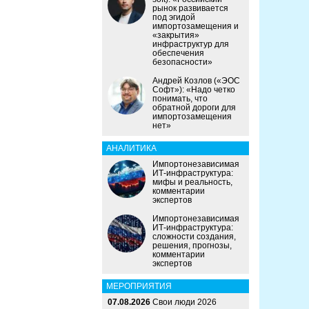
рынок развивается
под эгидой
импортозамещения и
«закрытия»
инфраструктур для
обеспечения
безопасности»
Андрей Козлов («ЭОС
Софт»): «Надо четко
понимать, что
обратной дороги для
импортозамещения
нет»
АНАЛИТИКА
Импортонезависимая
ИТ-инфраструктура:
мифы и реальность,
комментарии
экспертов
Импортонезависимая
ИТ-инфраструктура:
сложности создания,
решения, прогнозы,
комментарии
экспертов
МЕРОПРИЯТИЯ
07.08.2026
Свои люди 2026