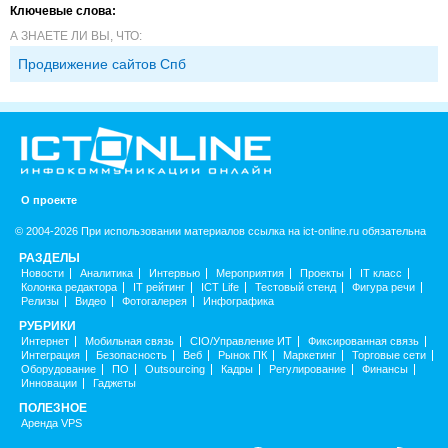
Ключевые слова:
А ЗНАЕТЕ ЛИ ВЫ, ЧТО:
Продвижение сайтов Спб
О проекте
© 2004-2026 При использовании материалов ссылка на ict-online.ru обязательна
РАЗДЕЛЫ
Новости
Аналитика
Интервью
Мероприятия
Проекты
IT класс
Колонка редактора
IT рейтинг
ICT Life
Тестовый стенд
Фигура речи
Релизы
Видео
Фотогалерея
Инфографика
РУБРИКИ
Интернет
Мобильная связь
CIO/Управление ИТ
Фиксированная связь
Интеграция
Безопасность
Веб
Рынок ПК
Маркетинг
Торговые сети
Оборудование
ПО
Outsourcing
Кадры
Регулирование
Финансы
Инновации
Гаджеты
ПОЛЕЗНОЕ
Аренда VPS