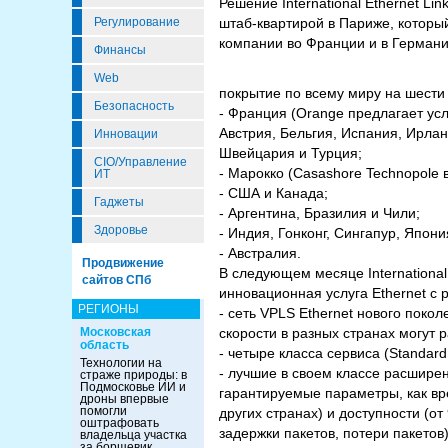
Решение International Ethernet L
Регулирование
штаб-квартирой в Париже, которы
компании во Франции и в Германи
Финансы
Web
покрытие по всему миру на шести к
Безопасность
- Франция (Orange предлагает усл
Австрия, Бельгия, Испания, Ирла
Инновации
Швейцария и Турция;
CIO/Управление
- Марокко (Casashore Technopole 
ИТ
- США и Канада;
Гаджеты
- Аргентина, Бразилия и Чили;
Здоровье
- Индия, Гонконг, Сингапур, Япон
- Австралия.
Продвижение
В следующем месяце International
сайтов СПб
инновационная услуга Ethernet с
РЕГИОНЫ
- сеть VPLS Ethernet нового поко
Московская
скорости в разных странах могут 
область
- четыре класса сервиса (Standard
Технологии на
- лучшие в своем классе расшире
страже природы: в
Подмосковье ИИ и
гарантируемые параметры, как вре
дроны впервые
помогли
других странах) и доступности (о
оштрафовать
задержки пакетов, потери пакетов)
владельца участка
за борщевик