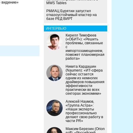
е видение»
MWS Tables
РМИАЦ Бурятии запустил
отказоустойчивый кластер на
базе РЕД ВИРТ
ИНТЕРВЬЮ
Кирилл Тимофеев
(«ОБИТ»): «Решить
проблемы, связанные
с
импортозамещением,
поможет планомерная
работа»
Никита Кардашин
(Naumen): «ИТ-сфера
сейчас остается
одним из немногих
драйверов повышения
эффективности
практически во всех
секторах экономики»
Алексей Наумов,
«Группа Астра»:
«Наши эксперты
профессионально
делают свою работу в
части PR»
Максим Березин (Orion
soft): «Российский