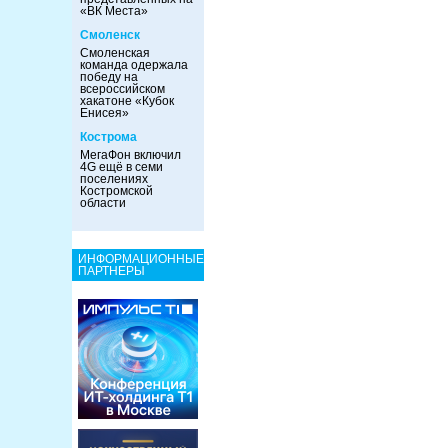
«ВК Места»
Смоленск
Смоленская
команда одержала
победу на
всероссийском
хакатоне «Кубок
Енисея»
Кострома
МегаФон включил
4G ещё в семи
поселениях
Костромской
области
ИНФОРМАЦИОННЫЕ
ПАРТНЕРЫ