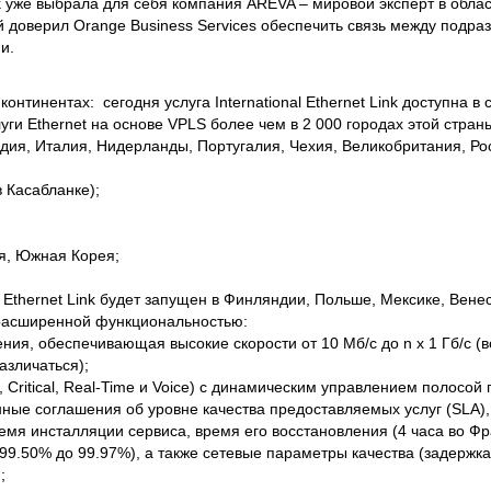
ink уже выбрала для себя компания AREVA – мировой эксперт в облас
й доверил Orange Business Services обеспечить связь между подр
и.
онтинентах: сегодня услуга International Ethernet Link доступна в
уги Ethernet на основе VPLS более чем в 2 000 городах этой стран
ндия, Италия, Нидерланды, Португалия, Чехия, Великобритания, Ро
в Касабланке);
ия, Южная Корея;
 Ethernet Link будет запущен в Финляндии, Польше, Мексике, Венес
 расширенной функциональностью:
ления, обеспечивающая высокие скорости от 10 Мб/c до n x 1 Гб/с (
различаться);
, Critical, Real-Time и Voice) с динамическим управлением полосой
нные соглашения об уровне качества предоставляемых услуг (SLA)
мя инсталляции сервиса, время его восстановления (4 часа во Фр
т 99.50% до 99.97%), а также сетевые параметры качества (задержк
;