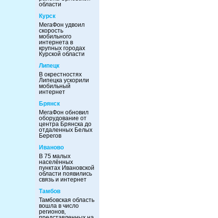
области
Курск
МегаФон удвоил
скорость
мобильного
интернета в
крупных городах
Курской области
Липецк
В окрестностях
Липецка ускорили
мобильный
интернет
Брянск
МегаФон обновил
оборудование от
центра Брянска до
отдаленных Белых
Берегов
Иваново
В 75 малых
населённых
пунктах Ивановской
области появились
связь и интернет
Тамбов
Тамбовская область
вошла в число
регионов,
представленных на