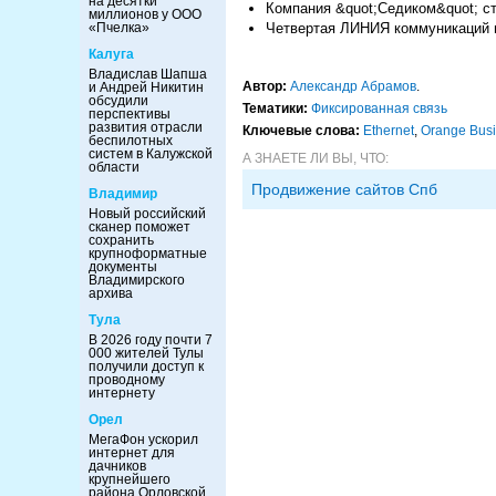
на десятки
Компания &quot;Седиком&quot; с
миллионов у ООО
«Пчелка»
Четвертая ЛИНИЯ коммуникаций 
Калуга
Владислав Шапша
Автор:
Александр Абрамов
.
и Андрей Никитин
обсудили
Тематики:
Фиксированная связь
перспективы
развития отрасли
Ключевые слова:
Ethernet
,
Orange Busi
беспилотных
систем в Калужской
А ЗНАЕТЕ ЛИ ВЫ, ЧТО:
области
Продвижение сайтов Спб
Владимир
Новый российский
сканер поможет
сохранить
крупноформатные
документы
Владимирского
архива
Тула
В 2026 году почти 7
000 жителей Тулы
получили доступ к
проводному
интернету
Орел
МегаФон ускорил
интернет для
дачников
крупнейшего
района Орловской