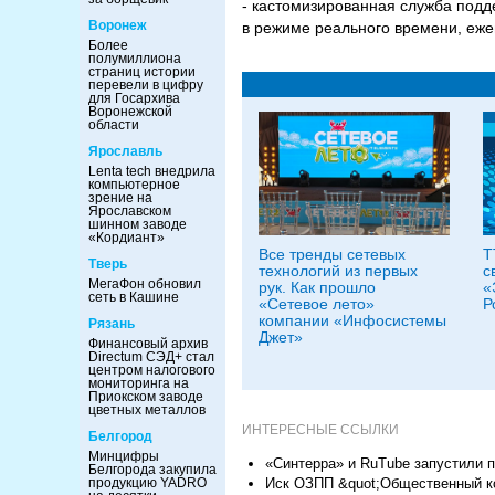
- кастомизированная служба подд
Воронеж
в режиме реального времени, еже
Более
полумиллиона
страниц истории
перевели в цифру
для Госархива
Воронежской
области
Ярославль
Lenta tech внедрила
компьютерное
зрение на
Ярославском
шинном заводе
«Кордиант»
Все тренды сетевых
Т
Тверь
технологий из первых
с
МегаФон обновил
рук. Как прошло
«
сеть в Кашине
«Сетевое лето»
Р
компании «Инфосистемы
Рязань
Джет»
Финансовый архив
Directum СЭД+ стал
центром налогового
мониторинга на
Приокском заводе
цветных металлов
ИНТЕРЕСНЫЕ ССЫЛКИ
Белгород
Минцифры
«Синтерра» и RuTube запустили 
Белгорода закупила
продукцию YADRO
Иск ОЗПП &quot;Общественный ко