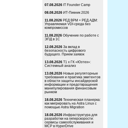
07.08.2026
IT Founder Camp
08.08.2026
ИТ-Пикник 2026
11.08.2026
РЕД ВРМ + РЕД АДМ:
Управляемая VDI-среда без
компромиссов
11.08.2026
Обучение по работе с
ЭПД в 1С
12.08.2026
За вклад в
безопасность цифрового
будущего. Прием заявок
13.08.2026
Т1 x ГК «Юзтех»:
Системный анализ
13.08.2026
Новые регуляторные
требования и практика эмитентов
в области защиты инсайдерской
информации и предотвращения
манипулирования финансовым
рынком
18.08.2026
Техническая планерка:
как мигрировать на Astra Linux с
помощью Astra Migration
18.08.2026
Инфраструктура для
разработки на гиперскорости:
сервисы самообслуживания и
MCP в HyperDrive