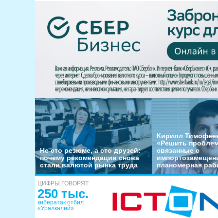
Кирилл Тимофеев
«Решить пробле
Не сто резюме, а сто друзей:
связанные с
почему рекомендации снова
импортозамещени
стали валютой рынка труда
планомерная раб
ЦИФРЫ ГОВОРЯТ
250 тыс.
кибератак отбил
«Уралкалий»