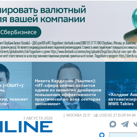
Никита Кардашин (Naumen):
 («ОБИТ»):
«ИТ-сфера сейчас остается
мы,
одним из немногих драйверов
повышения эффективности
«Холдинг Акв
ем, поможет
практически во всех секторах
автоматизир
ота»
экономики»
MWS Tables
МОСКВА
23.5
°
ЦБ
USD 82.17 EUR 94.84
7 АВГУСТА 2026