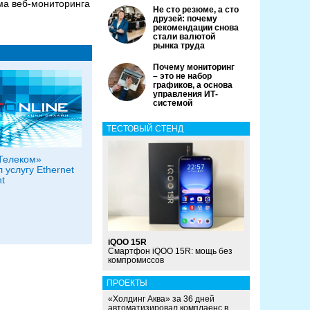
ма веб-мониторинга
Не сто резюме, а сто
друзей: почему
рекомендации снова
стали валютой
рынка труда
Почему мониторинг
– это не набор
графиков, а основа
управления ИТ-
системой
ТЕСТОВЫЙ СТЕНД
Телеком»
 услугу Ethernet
nt
iQOO 15R
Смартфон iQOO 15R: мощь без
компромиссов
ПРОЕКТЫ
«Холдинг Аква» за 36 дней
автоматизировал комплаенс в