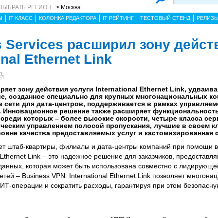
ВЫБРАТЬ РЕГИОН
> Москва
Ы
IT КЛАСС
КОЛОНКА РЕДАКТОРА
IT РЕЙТИНГ
ТЕСТОВЫЙ СТЕНД
РЕЛИЗ
s Services расширил зону дейст
onal Ethernet Link
ряет зону действия услуги International Ethernet Link, удваив
ние, созданное специально для крупных многонациональных к
сети для дата-центров, поддерживается в рамках управляем
я. Инновационное решение также расширяет функциональность
среди которых – более высокие скорости, четыре класса сер
ическим управлением полосой пропускания, лучшие в своем к
овне качества предоставляемых услуг и кастомизированная 
иняет штаб-квартиры, филиалы и дата-центры компаний при помощи 
al Ethernet Link – это надежное решение для заказчиков, предоста
данных, которая может быть использована совместно с лидирующе
тей – Business VPN. International Ethernet Link позволяет многон
ИТ-операции и сократить расходы, гарантируя при этом безопасн