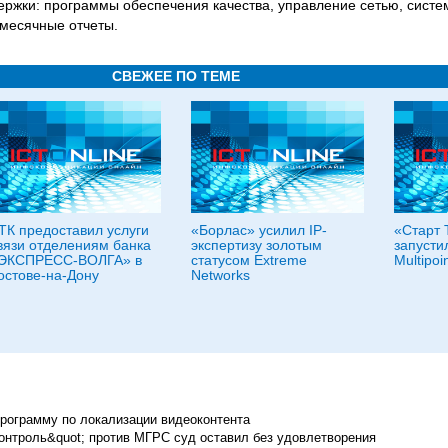
ержки: программы обеспечения качества, управление сетью, систе
месячные отчеты.
СВЕЖЕЕ ПО ТЕМЕ
ТК предоставил услуги
«Борлас» усилил IP-
«Старт 
вязи отделениям банка
экспертизу золотым
запустил
ЭКСПРЕСС-ВОЛГА» в
статусом Extreme
Multipoi
остове-на-Дону
Networks
программу по локализации видеоконтента
нтроль&quot; против МГРС суд оставил без удовлетворения