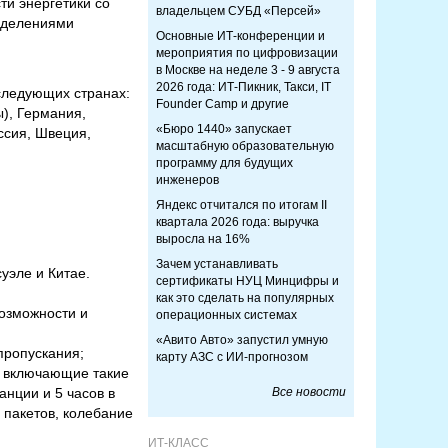
ти энергетики со
владельцем СУБД «Персей»
азделениями
Основные ИТ-конференции и
мероприятия по цифровизации
в Москве на неделе 3 - 9 августа
2026 года: ИТ-Пикник, Такси, IT
 следующих странах:
Founder Camp и другие
ы), Германия,
«Бюро 1440» запускает
ссия, Швеция,
масштабную образовательную
программу для будущих
инженеров
Яндекс отчитался по итогам II
квартала 2026 года: выручка
выросла на 16%
Зачем устанавливать
уэле и Китае.
сертификаты НУЦ Минцифры и
как это сделать на популярных
возможности и
операционных системах
«Авито Авто» запустил умную
 пропускания;
карту АЗС с ИИ-прогнозом
, включающие такие
анции и 5 часов в
Все новости
а пакетов, колебание
ИТ-КЛАСС