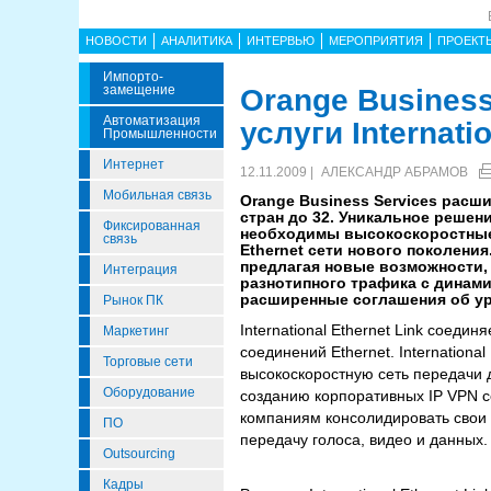
НОВОСТИ
АНАЛИТИКА
ИНТЕРВЬЮ
МЕРОПРИЯТИЯ
ПРОЕКТ
Импорто­
Замещение
Orange Busines
Автоматизация
услуги Internati
Промышленности
Интернет
12.11.2009 |
АЛЕКСАНДР АБРАМОВ
Мобильная связь
Orange Business Services расши
стран до 32. Уникальное реше
Фиксированная
необходимы высокоскоростные 
связь
Ethernet сети нового поколени
предлагая новые возможности, 
Интеграция
разнотипного трафика с динам
расширенные соглашения об ур
Рынок ПК
International Ethernet Link соед
Маркетинг
соединений Ethernet. Internation
Торговые сети
высокоскоростную сеть передачи 
Оборудование
созданию корпоративных IP VPN се
компаниям консолидировать свои 
ПО
передачу голоса, видео и данных.
Outsourcing
Кадры