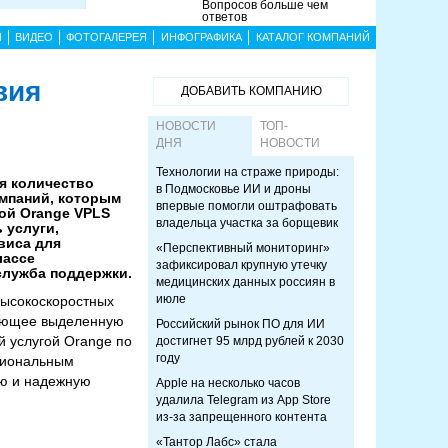
Вопросов больше чем
ответов
Ы
ВИДЕО
ФОТОГАЛЕРЕЯ
ИНФОГРАФИКА
КАТАЛОГ КОМПАНИЙ
вия
ДОБАВИТЬ КОМПАНИЮ
НОВОСТИ
ТОП-
ДНЯ
НОВОСТИ
Технологии на страже природы:
ая количество
в Подмосковье ИИ и дроны
омпаний, которым
впервые помогли оштрафовать
ой Orange VPLS
владельца участка за борщевик
 услуги,
виса для
«Перспективный мониторинг»
лассе
зафиксировал крупную утечку
служба поддержки.
медицинских данных россиян в
июле
высокоскоростных
вляющее выделенную
Российский рынок ПО для ИИ
й услугой Orange по
достигнет 95 млрд рублей к 2030
году
ациональным
ую и надежную
Apple на несколько часов
удалила Telegram из App Store
из-за запрещенного контента
«Тантор Лабс» стала