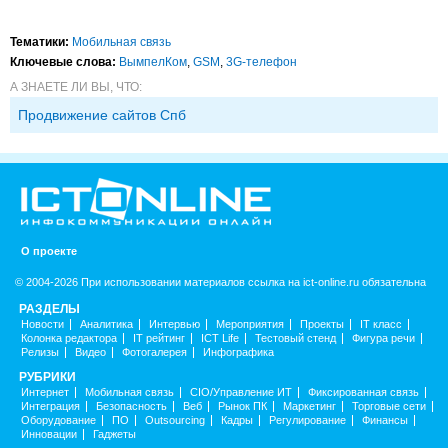
Тематики:
Мобильная связь
Ключевые слова:
ВымпелКом
,
GSM
,
3G-телефон
А ЗНАЕТЕ ЛИ ВЫ, ЧТО:
Продвижение сайтов Спб
О проекте
© 2004-2026 При использовании материалов ссылка на ict-online.ru обязательна
РАЗДЕЛЫ
Новости
Аналитика
Интервью
Мероприятия
Проекты
IT класс
Колонка редактора
IT рейтинг
ICT Life
Тестовый стенд
Фигура речи
Релизы
Видео
Фотогалерея
Инфографика
РУБРИКИ
Интернет
Мобильная связь
CIO/Управление ИТ
Фиксированная связь
Интеграция
Безопасность
Веб
Рынок ПК
Маркетинг
Торговые сети
Оборудование
ПО
Outsourcing
Кадры
Регулирование
Финансы
Инновации
Гаджеты