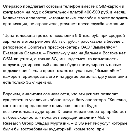
Оператор предлагает сотовый телефон вместе с SIM-картой и
контрактом на год с обязательной платой 400-500 руб. в месяц.
Количество аппаратов, которые таким способом может получить
организация, не ограничено, уточняет пресс-служба компании.
"Цена телефона третьего поколения 8-9 тыс. руб. при средней
зарплате в этом регионе 9,5 тыс. руб., - рассказала в беседе с
репортером ComNews пресс-секретарь ОАО "ВымпелКом"
Екатерина Осадчая. – Поскольку у нас на Дальнем Востоке нет
GSM-лицензии, а только 3G, мы надеемся, то возможность
получить дотированный аппарат будет стимулировать новые
подключения". Если проект окажется удачным, "ВымпелКом"
намерен тиражировать его и на другие регионы, где у компании
есть только 3G-лицензии.
Впрочем, аналитики сомневаются, что эти усилия позволят
существенно увеличить абонентскую базу оператора. "Конечно,
кого-то это предложение привлечет, но это будет
незначительная аудитория. К таким мерам оператор прибегает
от безысходности, - полагает ведущий аналитик Mobile
Research Group Эльдар Муртазин. – В 3G нет тех услуг, которые
были бы востребованы аудиторией, кроме того, при