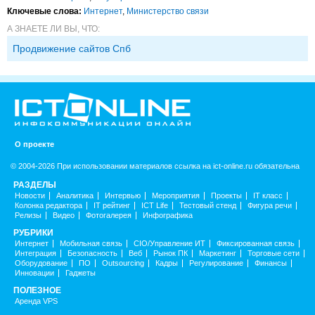
Ключевые слова:
Интернет
,
Министерство связи
А ЗНАЕТЕ ЛИ ВЫ, ЧТО:
Продвижение сайтов Спб
О проекте
© 2004-2026 При использовании материалов ссылка на ict-online.ru обязательна
РАЗДЕЛЫ
Новости
Аналитика
Интервью
Мероприятия
Проекты
IT класс
Колонка редактора
IT рейтинг
ICT Life
Тестовый стенд
Фигура речи
Релизы
Видео
Фотогалерея
Инфографика
РУБРИКИ
Интернет
Мобильная связь
CIO/Управление ИТ
Фиксированная связь
Интеграция
Безопасность
Веб
Рынок ПК
Маркетинг
Торговые сети
Оборудование
ПО
Outsourcing
Кадры
Регулирование
Финансы
Инновации
Гаджеты
ПОЛЕЗНОЕ
Аренда VPS