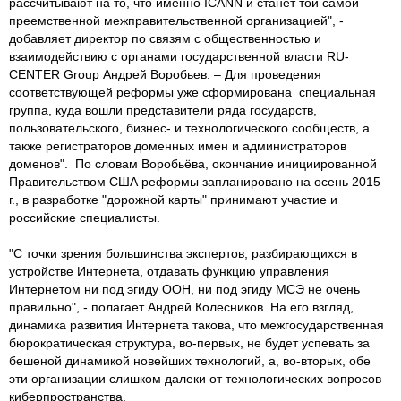
рассчитывают на то, что именно ICANN и станет той самой
преемственной межправительственной организацией", -
добавляет директор по связям с общественностью и
взаимодействию с органами государственной власти RU-
CENTER Group Андрей Воробьев. – Для проведения
соответствующей реформы уже сформирована специальная
группа, куда вошли представители ряда государств,
пользовательского, бизнес- и технологического сообществ, а
также регистраторов доменных имен и администраторов
доменов". По словам Воробьёва, окончание инициированной
Правительством США реформы запланировано на осень 2015
г., в разработке "дорожной карты" принимают участие и
российские специалисты.
"С точки зрения большинства экспертов, разбирающихся в
устройстве Интернета, отдавать функцию управления
Интернетом ни под эгиду ООН, ни под эгиду МСЭ не очень
правильно", - полагает Андрей Колесников. На его взгляд,
динамика развития Интернета такова, что межгосударственная
бюрократическая структура, во-первых, не будет успевать за
бешеной динамикой новейших технологий, а, во-вторых, обе
эти организации слишком далеки от технологических вопросов
киберпространства.