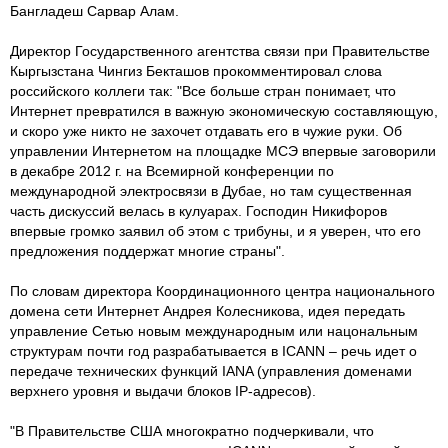
Бангладеш Сарвар Алам.
Директор Государственного агентства связи при Правительстве
Кыргызстана Чингиз Бекташов прокомментировал слова
российского коллеги так: "Все больше стран понимает, что
Интернет превратился в важную экономическую составляющую,
и скоро уже никто не захочет отдавать его в чужие руки. Об
управлении Интернетом на площадке МСЭ впервые заговорили
в декабре 2012 г. на Всемирной конференции по
международной электросвязи в Дубае, но там существенная
часть дискуссий велась в кулуарах. Господин Никифоров
впервые громко заявил об этом с трибуны, и я уверен, что его
предложения поддержат многие страны".
По словам директора Координационного центра национального
домена сети Интернет Андрея Колесникова, идея передать
управление Сетью новым международным или нацональным
структурам почти год разрабатывается в ICANN – речь идет о
передаче технических функций IANA (управления доменами
верхнего уровня и выдачи блоков IP-адресов).
"В Правительстве США многократно подчеркивали, что