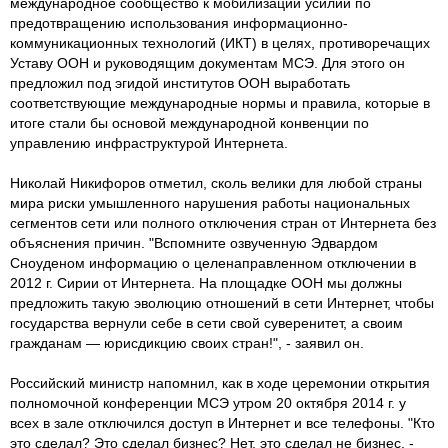
международное сообщество к мобилизации усилий по
предотвращению использования информационно-
коммуникационных технологий (ИКТ) в целях, противоречащих
Уставу ООН и руководящим документам МСЭ. Для этого он
предложил под эгидой институтов ООН выработать
соответствующие международные нормы и правила, которые в
итоге стали бы основой международной конвенции по
управлению инфраструктурой Интернета.
Николай Никифоров отметил, сколь велики для любой страны
мира риски умышленного нарушения работы национальных
сегментов сети или полного отключения стран от Интернета без
объяснения причин. "Вспомните озвученную Эдвардом
Сноуденом информацию о целенаправленном отключении в
2012 г. Сирии от Интернета. На площадке ООН мы должны
предложить такую эволюцию отношений в сети Интернет, чтобы
государства вернули себе в сети свой суверенитет, а своим
гражданам — юрисдикцию своих стран!", - заявил он.
Российский министр напомнил, как в ходе церемонии открытия
полномочной конференции МСЭ утром 20 октября 2014 г. у
всех в зале отключился доступ в Интернет и все телефоны. "Кто
это сделал? Это сделал бизнес? Нет, это сделал не бизнес, -