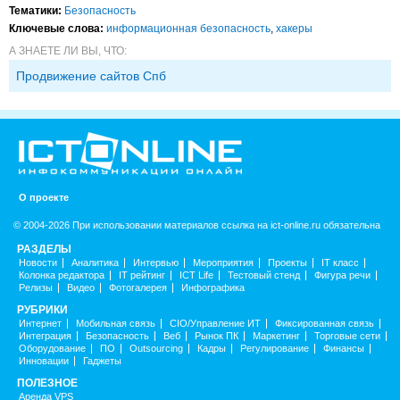
Тематики:
Безопасность
Ключевые слова:
информационная безопасность
,
хакеры
А ЗНАЕТЕ ЛИ ВЫ, ЧТО:
Продвижение сайтов Спб
О проекте
© 2004-2026 При использовании материалов ссылка на ict-online.ru обязательна
РАЗДЕЛЫ
Новости
Аналитика
Интервью
Мероприятия
Проекты
IT класс
Колонка редактора
IT рейтинг
ICT Life
Тестовый стенд
Фигура речи
Релизы
Видео
Фотогалерея
Инфографика
РУБРИКИ
Интернет
Мобильная связь
CIO/Управление ИТ
Фиксированная связь
Интеграция
Безопасность
Веб
Рынок ПК
Маркетинг
Торговые сети
Оборудование
ПО
Outsourcing
Кадры
Регулирование
Финансы
Инновации
Гаджеты
ПОЛЕЗНОЕ
Аренда VPS