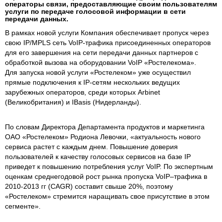
операторы связи, предоставляющие своим пользователям
услуги по передаче голосовой информации в сети
передачи данных.
В рамках новой услуги Компания обеспечивает пропуск через
свою IP/MPLS сеть VoIP-трафика присоединенных операторов
для его завершения на сети передачи данных партнеров с
обработкой вызова на оборудовании VoIP «Ростелекома».
Для запуска новой услуги «Ростелеком» уже осуществил
прямые подключения к IP-cетям нескольких ведущих
зарубежных операторов, среди которых Arbinet
(Великобритания) и IBasis (Нидерланды).
По словам Директора Департамента продуктов и маркетинга
ОАО «Ростелеком» Родиона Левочки, «актуальность нового
сервиса растет с каждым днем. Повышение доверия
пользователей к качеству голосовых сервисов на базе IP
приведет к повышению потребления услуг VoIP. По экспертным
оценкам среднегодовой рост рынка пропуска VoIP–трафика в
2010-2013 гг (CAGR) cоставит свыше 20%, поэтому
«Ростелеком» стремится наращивать свое присутствие в этом
сегменте».