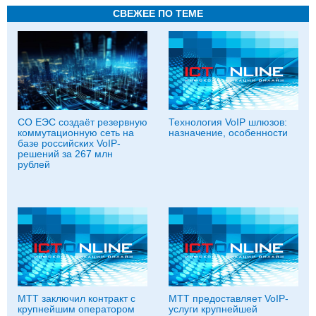
СВЕЖЕЕ ПО ТЕМЕ
СО ЕЭС создаёт резервную
Технология VoIP шлюзов:
коммутационную сеть на
назначение, особенности
базе российских VoIP-
решений за 267 млн
рублей
МТТ заключил контракт с
МТТ предоставляет VoIP-
крупнейшим оператором
услуги крупнейшей