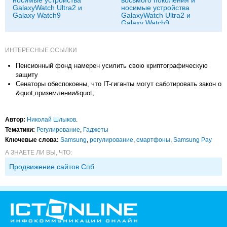
GalaxyWatch Ultra2 и
носимые устройства
Galaxy Watch9
GalaxyWatch Ultra2 и
Galaxy Watch9
ИНТЕРЕСНЫЕ ССЫЛКИ
Пенсионный фонд намерен усилить свою криптографическую
защиту
Сенаторы обеспокоены, что IT-гиганты могут саботировать закон о
&quot;приземлении&quot;
Автор:
Николай Шлыков
.
Тематики:
Регулирование
,
Гаджеты
Ключевые слова:
Samsung
,
регулирование
,
смартфоны
,
Samsung Pay
А ЗНАЕТЕ ЛИ ВЫ, ЧТО:
Продвижение сайтов Спб