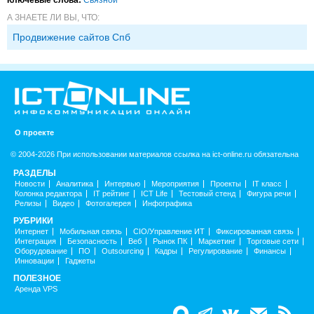
А ЗНАЕТЕ ЛИ ВЫ, ЧТО:
Продвижение сайтов Спб
О проекте
© 2004-2026 При использовании материалов ссылка на ict-online.ru обязательна
РАЗДЕЛЫ
Новости
Аналитика
Интервью
Мероприятия
Проекты
IT класс
Колонка редактора
IT рейтинг
ICT Life
Тестовый стенд
Фигура речи
Релизы
Видео
Фотогалерея
Инфографика
РУБРИКИ
Интернет
Мобильная связь
CIO/Управление ИТ
Фиксированная связь
Интеграция
Безопасность
Веб
Рынок ПК
Маркетинг
Торговые сети
Оборудование
ПО
Outsourcing
Кадры
Регулирование
Финансы
Инновации
Гаджеты
ПОЛЕЗНОЕ
Аренда VPS