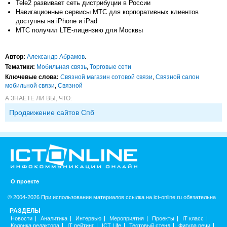
Tele2 развивает сеть дистрибуции в России
Навигационные сервисы МТС для корпоративных клиентов
доступны на iPhone и iPad
МТС получил LTE-лицензию для Москвы
Автор:
Александр Абрамов
.
Тематики:
Мобильная связь
,
Торговые сети
Ключевые слова:
Связной магазин сотовой связи
,
Связной салон
мобильной связи
,
Связной
А ЗНАЕТЕ ЛИ ВЫ, ЧТО:
Продвижение сайтов Спб
О проекте
© 2004-2026 При использовании материалов ссылка на ict-online.ru обязательна
РАЗДЕЛЫ
Новости
Аналитика
Интервью
Мероприятия
Проекты
IT класс
Колонка редактора
IT рейтинг
ICT Life
Тестовый стенд
Фигура речи