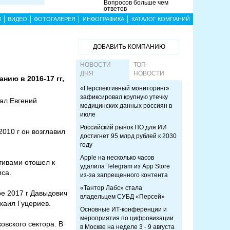
Вопросов больше чем
ответов
Ы
ВИДЕО
ФОТОГАЛЕРЕЯ
ИНФОГРАФИКА
КАТАЛОГ КОМПАНИЙ
ДОБАВИТЬ КОМПАНИЮ
НОВОСТИ
ТОП-
ДНЯ
НОВОСТИ
нию в 2016-17 гг,
«Перспективный мониторинг»
зафиксировал крупную утечку
ал Евгений
медицинских данных россиян в
июле
Российский рынок ПО для ИИ
010 г он возглавил
достигнет 95 млрд рублей к 2030
году
Apple на несколько часов
ктивами отошел к
удалила Telegram из App Store
иса.
из-за запрещенного контента
«Тантор Лабс» стала
ре 2017 г Давыдович
владельцем СУБД «Персей»
хаил Гуцериев.
Основные ИТ-конференции и
мероприятия по цифровизации
овского сектора. В
в Москве на неделе 3 - 9 августа