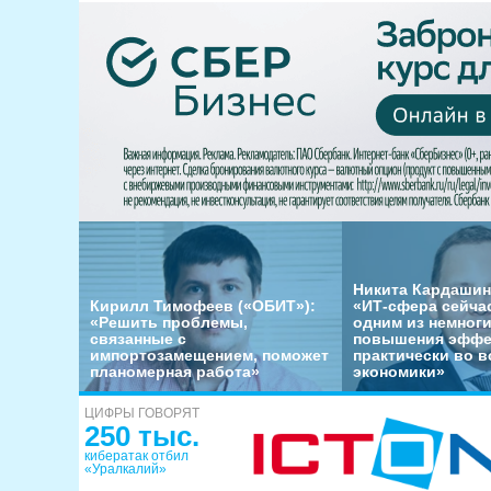
Никита Кардашин
Кирилл Тимофеев («ОБИТ»):
«ИТ-сфера сейча
«Решить проблемы,
одним из немног
связанные с
повышения эффе
импортозамещением, поможет
практически во в
планомерная работа»
экономики»
ЦИФРЫ ГОВОРЯТ
250 тыс.
кибератак отбил
«Уралкалий»