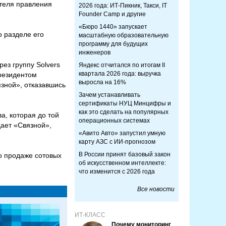
ателя правления
2026 года: ИТ-Пикник, Такси, IT
Founder Camp и другие
«Бюро 1440» запускает
 разделе его
масштабную образовательную
программу для будущих
инженеров
ез группу Solvers
Яндекс отчитался по итогам II
квартала 2026 года: выручка
резидентом
выросла на 16%
зной», отказавшись
Зачем устанавливать
сертификаты НУЦ Минцифры и
как это сделать на популярных
а, которая до той
операционных системах
дает «Связной»,
«Авито Авто» запустил умную
карту АЗС с ИИ-прогнозом
В России принят базовый закон
о продаже сотовых
об искусственном интеллекте:
что изменится с 2026 года
Все новости
ИТ-КЛАСС
Почему мониторинг