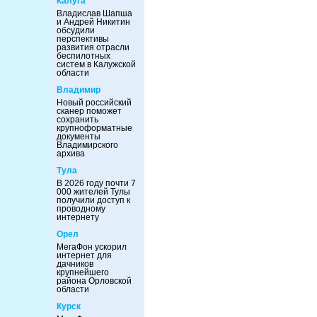
Калуга
Владислав Шапша
и Андрей Никитин
обсудили
перспективы
развития отрасли
беспилотных
систем в Калужской
области
Владимир
Новый российский
сканер поможет
сохранить
крупноформатные
документы
Владимирского
архива
Тула
В 2026 году почти 7
000 жителей Тулы
получили доступ к
проводному
интернету
Орел
МегаФон ускорил
интернет для
дачников
крупнейшего
района Орловской
области
Курск