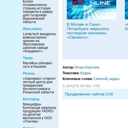
Более
полумиллиона
страниц истории
перевели в цифру
для Госархива
Воронежской
области
В Москве и Санкт-
«
Петербурге закрылись
б
Ярославль
последние магазины
Lenta tech внедрила
«Связного»
компьютерное
зрение на
Ярославском
шинном заводе
«Кордиант»
Тверь
МегаФон обновил
сеть в Кашине
Автор:
Игорь Королев
.
Тематики:
Кадры
Рязань
«Аэромакс» откроет
Ключевые слова:
Связной
,
кадры
летный центр для
гражданских
А ЗНАЕТЕ ЛИ ВЫ, ЧТО:
беспилотников в
Рязанской области
Продвижение сайтов Спб
Белгород
Минцифры
Белгорода закупила
продукцию YADRO
на десятки
миллионов у ООО
«Пчелка»