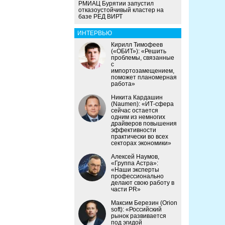
РМИАЦ Бурятии запустил
отказоустойчивый кластер на
базе РЕД ВИРТ
ИНТЕРВЬЮ
Кирилл Тимофеев
(«ОБИТ»): «Решить
проблемы, связанные
с
импортозамещением,
поможет планомерная
работа»
Никита Кардашин
(Naumen): «ИТ-сфера
сейчас остается
одним из немногих
драйверов повышения
эффективности
практически во всех
секторах экономики»
Алексей Наумов,
«Группа Астра»:
«Наши эксперты
профессионально
делают свою работу в
части PR»
Максим Березин (Orion
soft): «Российский
рынок развивается
под эгидой