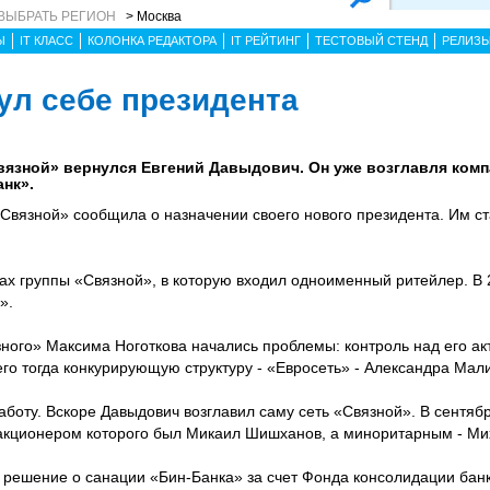
ВЫБРАТЬ РЕГИОН
> Москва
Ы
IT КЛАСС
КОЛОНКА РЕДАКТОРА
IT РЕЙТИНГ
ТЕСТОВЫЙ СТЕНД
РЕЛИЗ
ул себе президента
вязной» вернулся Евгений Давыдович. Он уже возглавля компа
нк».
«Связной» сообщила о назначении своего нового президента. Им ст
ах группы «Связной», в которую входил одноименный ритейлер. В 2
».
зного» Максима Ноготкова начались проблемы: контроль над его а
го тогда конкурирующую структуру - «Евросеть» - Александра Мал
боту. Вскоре Давыдович возглавил саму сеть «Связной». В сентяб
 акционером которого был Микаил Шишханов, а миноритарным - Ми
 решение о санации «Бин-Банка» за счет Фонда консолидации банк