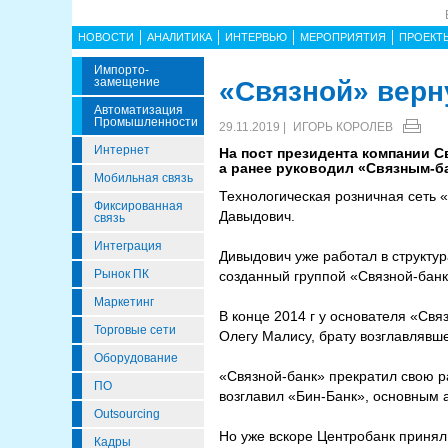
НОВОСТИ
АНАЛИТИКА
ИНТЕРВЬЮ
МЕРОПРИЯТИЯ
ПРОЕКТ
Импорто­
Замещение
«Связной» верн
Автоматизация
Промышленности
29.11.2019 |
ИГОРЬ КОРОЛЕВ
Интернет
На пост президента компании С
а ранее руководил «Связным-ба
Мобильная связь
Технологическая розничная сеть 
Фиксированная
Давыдович.
связь
Интеграция
Дивыдович уже работал в структур
Рынок ПК
созданный группой «Связной-банк
Маркетинг
В конце 2014 г у основателя «Свя
Торговые сети
Олегу Малису, брату возглавлявше
Оборудование
«Связной-банк» прекратил свою ра
ПО
возглавил «Бин-Банк», основным
Outsourcing
Но уже вскоре Центробанк принял
Кадры