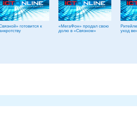
Связной» готовится к
«МегаФон» продал свою
Ритейл
анкротству
долю в «Связном»
уход ве