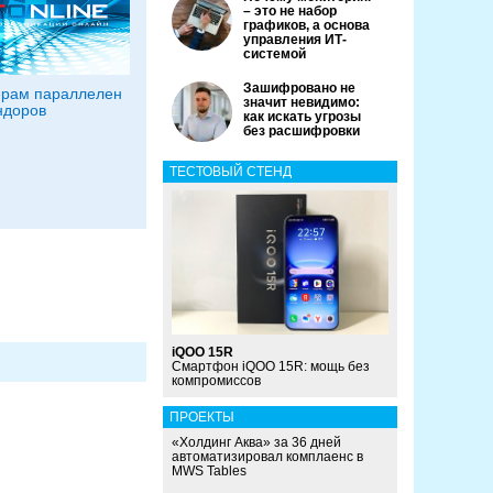
– это не набор
графиков, а основа
управления ИТ-
системой
Зашифровано не
ерам параллелен
значит невидимо:
ндоров
как искать угрозы
без расшифровки
ТЕСТОВЫЙ СТЕНД
iQOO 15R
Смартфон iQOO 15R: мощь без
компромиссов
ПРОЕКТЫ
«Холдинг Аква» за 36 дней
автоматизировал комплаенс в
MWS Tables