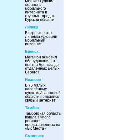
МегаФон удвоил
скорость
мобильного
интернета в
крупных городах
Курской области
Липецк
В окрестностях
Липецка ускорили
мобильный
интернет
Брянск
МегаФон обновил
оборудование от
центра Брянска до
отдаленных Белых
Берегов
Иваново
В 75 малых
населённых
пунктах Ивановской
области появились
связь и интернет
Тамбов
Тамбовская область
вошла в число
регионов,
представленных на
«ВК Места»
Смоленск