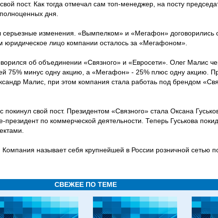
свой пост. Как тогда отмечал сам топ-менеджер, на посту председ
 полноценных дня.
 серьезные изменения. «Вымпелком» и «Мегафон» договорились о
том юридическое лицо компании осталось за «Мегафоном».
говорился об объединении «Связного» и «Евросети». Олег Малис чер
ей 75% минус одну акцию, а «Мегафон» - 25% плюс одну акцию. П
сандр Малис, при этом компания стала работаь под брендом «Свя
покинул свой пост. Президентом «Связного» стала Оксана Гуськов
е-президент по коммерческой деятельности. Теперь Гуськова поки
ектами.
и. Компания называет себя крупнейшей в России розничной сетью п
СВЕЖЕЕ ПО ТЕМЕ