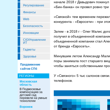
начале 2018 г Давыдович покинул 
Регулирование
«Бин-банка» он провел ровно три
Финансы
«Связной» тем временем пережил
Web
конкурента - «Евросети» - при э
Безопасность
Затем - в 2018 г - Олег Малис до
Инновации
получил в объединенной компани
CIO/Управление
объединенной компании стал Алек
ИТ
от бренда «Евросеть».
Гаджеты
Минувшим летом Александр Малис 
Здоровье
поры занимала пост старшего виц
Продвижение
чтобы заняться собственными про
сайтов СПб
У «Связного» 5 тыс салонов связ
РЕГИОНЫ
телефонов.
Московская
область
В Подмосковье
компенсацию за
детский сад
перевели на умные
технологии
Воронеж