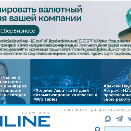
 (Naumen):
с остается
их драйверов
Алексей Нау
ктивности
«Холдинг Аква» за 36 дней
Астра»: «На
сех секторах
автоматизировал комплаенс в
профессиона
MWS Tables
свою работу 
МОСКВА
30.4
°
ЦБ
USD 80.93 EUR 93.19
6 АВГУСТА 2026