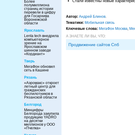
Стали известны новые характери
Более
полумиллиона
страниц истории
перевели в цифру
для Госархива
Автор:
Андрей Блинов
.
Воронежской
Тематики:
Мобильная связь
области
Ключевые слова:
МегаФон Москва
,
Ме
Ярославль
Lenta tech внедрила
А ЗНАЕТЕ ЛИ ВЫ, ЧТО:
компьютерное
зрение на
Продвижение сайтов Спб
Ярославском
шинном заводе
«Кордиант»
Тверь
МегаФон обновил
сеть в Кашине
Рязань
«Аэромакс» откроет
летный центр для
гражданских
беспилотников в
Рязанской области
Белгород
Минцифры
Белгорода закупила
продукцию YADRO
на десятки
миллионов у ООО
«Пчелка»