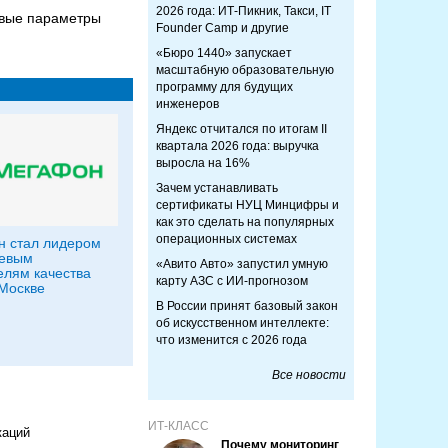
2026 года: ИТ-Пикник, Такси, IT
овые параметры
Founder Camp и другие
«Бюро 1440» запускает
масштабную образовательную
программу для будущих
инженеров
Яндекс отчитался по итогам II
квартала 2026 года: выручка
выросла на 16%
Зачем устанавливать
сертификаты НУЦ Минцифры и
как это сделать на популярных
операционных системах
 стал лидером
чевым
«Авито Авто» запустил умную
елям качества
карту АЗС с ИИ-прогнозом
 Москве
В России принят базовый закон
об искусственном интеллекте:
что изменится с 2026 года
Все новости
ИТ-КЛАСС
каций
Почему мониторинг