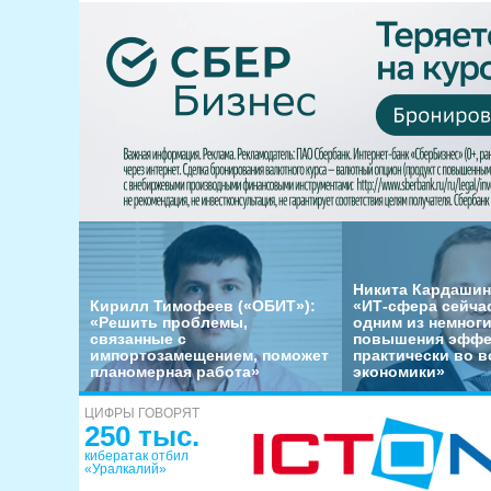
Никита Кардашин
Кирилл Тимофеев («ОБИТ»):
«ИТ-сфера сейча
«Решить проблемы,
одним из немног
связанные с
повышения эффе
импортозамещением, поможет
практически во в
планомерная работа»
экономики»
ЦИФРЫ ГОВОРЯТ
250 тыс.
кибератак отбил
«Уралкалий»