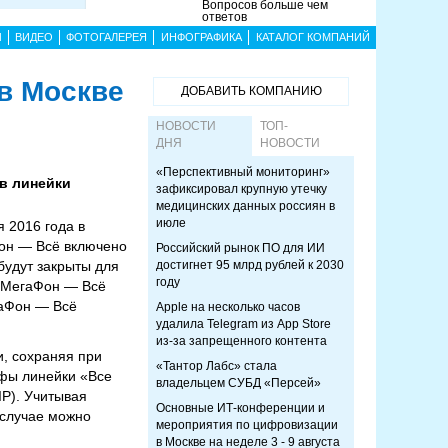
Вопросов больше чем
ответов
Ы
ВИДЕО
ФОТОГАЛЕРЕЯ
ИНФОГРАФИКА
КАТАЛОГ КОМПАНИЙ
в Москве
ДОБАВИТЬ КОМПАНИЮ
НОВОСТИ
ТОП-
ДНЯ
НОВОСТИ
«Перспективный мониторинг»
в линейки
зафиксировал крупную утечку
медицинских данных россиян в
июле
 2016 года в
он — Всё включено
Российский рынок ПО для ИИ
удут закрыты для
достигнет 95 млрд рублей к 2030
году
 «МегаФон — Всё
гаФон — Всё
Apple на несколько часов
удалила Telegram из App Store
из-за запрещенного контента
и, сохраняя при
«Тантор Лабс» стала
ифы линейки «Все
владельцем СУБД «Персей»
IP). Учитывая
Основные ИТ-конференции и
 случае можно
мероприятия по цифровизации
в Москве на неделе 3 - 9 августа