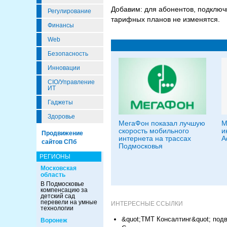
Добавим: для абонентов, подклю
Регулирование
тарифных планов не изменятся.
Финансы
Web
Безопасность
Инновации
CIO/Управление
ИТ
Гаджеты
Здоровье
МегаФон показал лучшую
М
скорость мобильного
и
Продвижение
интернета на трассах
А
сайтов СПб
Подмосковья
РЕГИОНЫ
Московская
область
В Подмосковье
компенсацию за
детский сад
перевели на умные
ИНТЕРЕСНЫЕ ССЫЛКИ
технологии
&quot;ТМТ Консалтинг&quot; под
Воронеж