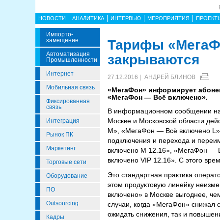
НОВОСТИ
АНАЛИТИКА
ИНТЕРВЬЮ
МЕРОПРИЯТИЯ
ПРОЕКТ
Импорто­
Замещение
Тарифы «МегаФо
Автоматизация
закрываются
Промышленности
Интернет
27.12.2016 |
АНДРЕЙ БЛИНОВ
Мобильная связь
«МегаФон» информирует абоне
«МегаФон — Всё включено».
Фиксированная
связь
В информационном сообщении на 
Москве и Московской области де
Интеграция
M», «МегаФон — Всё включено L»
Рынок ПК
подключения и перехода и переим
Маркетинг
включено M 12.16», «МегаФон — 
включено VIP 12.16». С этого вре
Торговые сети
Это стандартная практика операт
Оборудование
этом продуктовую линейку неизме
ПО
включено» в Москве выгоднее, че
Outsourcing
случаи, когда «МегаФон» снижал 
ожидать снижения, так и повышен
Кадры