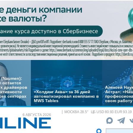
 (Naumen):
с остается
их драйверов
Алексей Нау
ктивности
«Холдинг Аква» за 36 дней
Астра»: «На
сех секторах
автоматизировал комплаенс в
профессиона
MWS Tables
свою работу 
МОСКВА
28.5
°
ЦБ
USD 80.93 EUR 93.19
6 АВГУСТА 2026