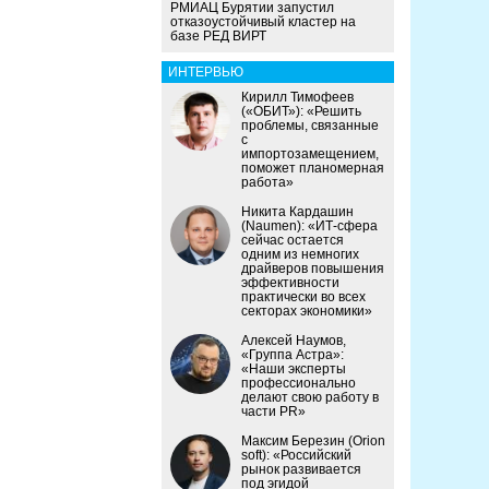
РМИАЦ Бурятии запустил
отказоустойчивый кластер на
базе РЕД ВИРТ
ИНТЕРВЬЮ
Кирилл Тимофеев
(«ОБИТ»): «Решить
проблемы, связанные
с
импортозамещением,
поможет планомерная
работа»
Никита Кардашин
(Naumen): «ИТ-сфера
сейчас остается
одним из немногих
драйверов повышения
эффективности
практически во всех
секторах экономики»
Алексей Наумов,
«Группа Астра»:
«Наши эксперты
профессионально
делают свою работу в
части PR»
Максим Березин (Orion
soft): «Российский
рынок развивается
под эгидой