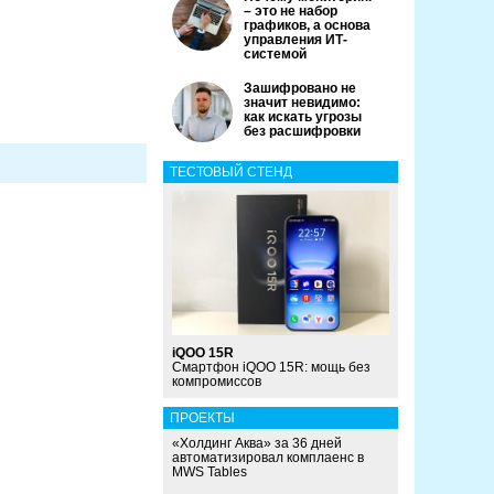
– это не набор
графиков, а основа
управления ИТ-
системой
Зашифровано не
значит невидимо:
как искать угрозы
без расшифровки
ТЕСТОВЫЙ СТЕНД
iQOO 15R
Смартфон iQOO 15R: мощь без
компромиссов
ПРОЕКТЫ
«Холдинг Аква» за 36 дней
автоматизировал комплаенс в
MWS Tables