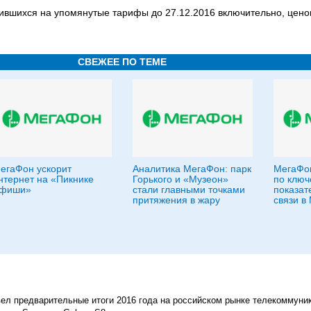
чившихся на упомянутые тарифы до 27.12.2016 включительно, цен
СВЕЖЕЕ ПО ТЕМЕ
егаФон ускорит
Аналитика МегаФон: парк
МегаФон
нтернет на «Пикнике
Горького и «Музеон»
по клю
фиши»
стали главными точками
показат
притяжения в жару
связи в
вел предварительные итоги 2016 года на российском рынке телекоммуни