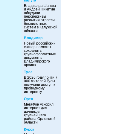
Калуга
Владислав Шапша
и Андрей Никитин
обсудили
перспективы
развития отрасли
беспилотных
систем в Калужской
области
Владимир
Новый российский
сканер поможет
сохранить
крупноформатные
документы
Владимирского
архива
Тула
В 2026 году почти 7
000 жителей Тулы
получили доступ к
проводному
интернету
Орел
МегаФон ускорил
интернет для
дачников
крупнейшего
района Орловской
области
Курск