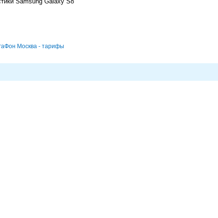
стики Samsung Galaxy S8
гаФон Москва - тарифы