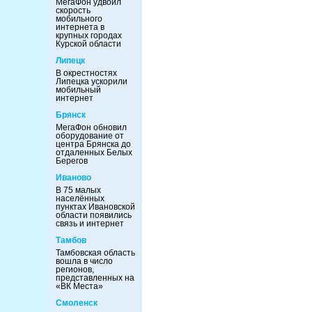
МегаФон удвоил
скорость
мобильного
интернета в
крупных городах
Курской области
Липецк
В окрестностях
Липецка ускорили
мобильный
интернет
Брянск
МегаФон обновил
оборудование от
центра Брянска до
отдаленных Белых
Берегов
Иваново
В 75 малых
населённых
пунктах Ивановской
области появились
связь и интернет
Тамбов
Тамбовская область
вошла в число
регионов,
представленных на
«ВК Места»
Смоленск