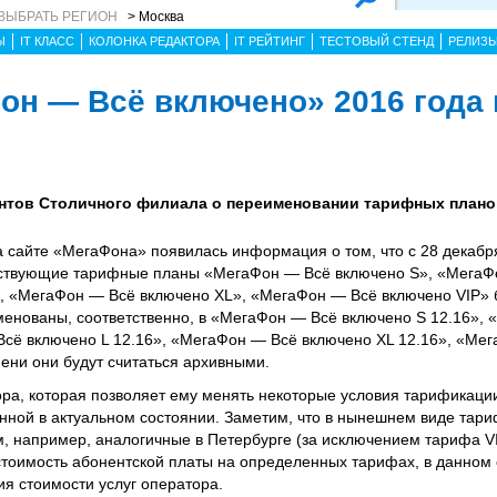
ВЫБРАТЬ РЕГИОН
> Москва
Ы
IT КЛАСС
КОЛОНКА РЕДАКТОРА
IT РЕЙТИНГ
ТЕСТОВЫЙ СТЕНД
РЕЛИЗ
н — Всё включено» 2016 года 
нтов Столичного филиала о переименовании тарифных плано
сайте «МегаФона» появилась информация о том, что с 28 декабря
йствующие тарифные планы «МегаФон — Всё включено S», «МегаФ
, «МегаФон — Всё включено XL», «МегаФон — Всё включено VIP» б
енованы, соответственно, в «МегаФон — Всё включено S 12.16»,
Всё включено L 12.16», «МегаФон — Всё включено XL 12.16», «Ме
мени они будут считаться архивными.
ора, которая позволяет ему менять некоторые условия тарификаци
нной в актуальном состоянии. Заметим, что в нынешнем виде тар
м, например, аналогичные в Петербурге (за исключением тарифа V
стоимость абонентской платы на определенных тарифах, в данном
ия стоимости услуг оператора.