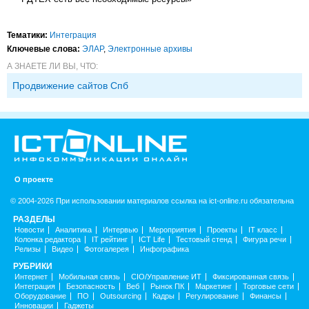
Тематики:
Интеграция
Ключевые слова:
ЭЛАР
,
Электронные архивы
А ЗНАЕТЕ ЛИ ВЫ, ЧТО:
Продвижение сайтов Спб
О проекте
© 2004-2026 При использовании материалов ссылка на ict-online.ru обязательна
РАЗДЕЛЫ
Новости
Аналитика
Интервью
Мероприятия
Проекты
IT класс
Колонка редактора
IT рейтинг
ICT Life
Тестовый стенд
Фигура речи
Релизы
Видео
Фотогалерея
Инфографика
РУБРИКИ
Интернет
Мобильная связь
CIO/Управление ИТ
Фиксированная связь
Интеграция
Безопасность
Веб
Рынок ПК
Маркетинг
Торговые сети
Оборудование
ПО
Outsourcing
Кадры
Регулирование
Финансы
Инновации
Гаджеты