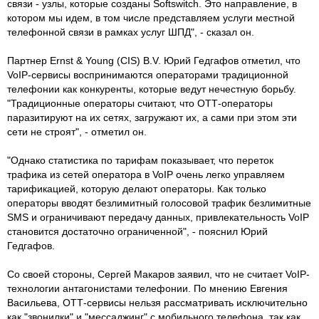
связи - узлы, которые созданы Softswitch. Это направление, в
котором мы идем, в том числе представляем услуги местной
телефонной связи в рамках услуг ШПД", - сказал он.
Партнер Ernst & Young (CIS) B.V. Юрий Гедгафов отметил, что
VoIP-сервисы воспринимаются операторами традиционной
телефонии как конкуренты, которые ведут нечестную борьбу.
"Традиционные операторы считают, что ОТТ-операторы
паразитируют на их сетях, загружают их, а сами при этом эти
сети не строят", - отметил он.
"Однако статистика по тарифам показывает, что переток
трафика из сетей оператора в VoIP очень легко управляем
тарификацией, которую делают операторы. Как только
операторы вводят безлимитный голосовой трафик безлимитные
SMS и ограничивают передачу данных, привлекательность VoIP
становится достаточно ограниченной", - пояснил Юрий
Гедгафов.
Со своей стороны, Сергей Макаров заявил, что не считает VoIP-
технологии антагонистами телефонии. По мнению Евгения
Васильева, ОТТ-сервисы нельзя рассматривать исключительно
как "звонилки" и "мессаджинг" с мобильного телефона, так как