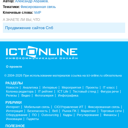
Автор:
Александр Абрамов
.
Тематики:
Фиксированная связь
Ключевые слова:
VoIP
А ЗНАЕТЕ ЛИ ВЫ, ЧТО:
Продвижение сайтов Спб
О проекте
© 2004-2026 При использовании материалов ссылка на ict-online.ru обязательна
РАЗДЕЛЫ
Новости
Аналитика
Интервью
Мероприятия
Проекты
IT класс
Колонка редактора
IT рейтинг
ICT Life
Тестовый стенд
Фигура речи
Релизы
Видео
Фотогалерея
Инфографика
РУБРИКИ
Интернет
Мобильная связь
CIO/Управление ИТ
Фиксированная связь
Интеграция
Безопасность
Веб
Рынок ПК
Маркетинг
Торговые сети
Оборудование
ПО
Outsourcing
Кадры
Регулирование
Финансы
Инновации
Гаджеты
ПОЛЕЗНОЕ