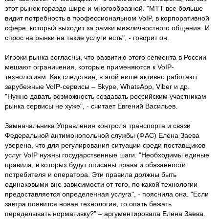
этот рынок гораздо шире и многообразней. "МТТ все больше
видит потребность в профессиональном VoIP, в корпоративной
сфере, который выходит за рамки межличностного общения. И
спрос на рынки на такие услуги есть", - говорит он.
Игроки рынка согласны, что развитию этого сегмента в России
мешают ограничения, которые применяются к VoIP-
технологиям. Как следствие, в этой нише активно работают
зарубежные VoIP-сервисы – Skype, WhatsApp, Viber и др.
"Нужно давать возможность создавать российским участникам
рынка сервисы не хуже", - считает Евгений Васильев.
Замначальника Управления контроля транспорта и связи
Федеральной антимонопольной службы (ФАС) Елена Заева
уверена, что для регулирования ситуации среди поставщиков
услуг VoIP нужны государственные шаги. "Необходимы единые
правила, в которых будут описаны права и обязанности
потребителя и оператора. Эти правила должны быть
одинаковыми вне зависимости от того, по какой технологии
предоставляется определенная услуга", - пояснила она. "Если
завтра появится новая технология, то опять бежать
переделывать нормативку?" – аргументировала Елена Заева.