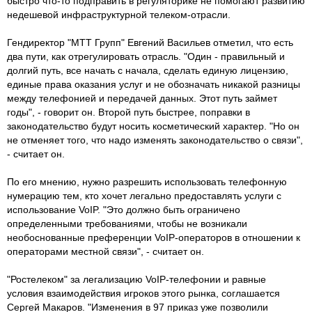
быстро что-то подправить в регуляторике не помогают развитию
недешевой инфраструктурной телеком-отрасли.
Гендиректор "МТТ Групп" Евгений Васильев отметил, что есть
два пути, как отрегулировать отрасль. "Один - правильный и
долгий путь, все начать с начала, сделать единую лицензию,
единые права оказания услуг и не обозначать никакой разницы
между телефонией и передачей данных. Этот путь займет
годы", - говорит он. Второй путь быстрее, поправки в
законодательство будут носить косметический характер. "Но он
не отменяет того, что надо изменять законодательство о связи",
- считает он.
По его мнению, нужно разрешить использовать телефонную
нумерацию тем, кто хочет легально предоставлять услуги с
использование VoIP. "Это должно быть ограничено
определенными требованиями, чтобы не возникали
необоснованные преференции VoIP-операторов в отношении к
операторами местной связи", - считает он.
"Ростелеком" за легализацию VoIP-телефонии и равные
условия взаимодействия игроков этого рынка, соглашается
Сергей Макаров. "Изменения в 97 приказ уже позволили