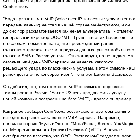
СНГ. Транзит и розничный рынок", организованной ComNews
Conferences.
"Надо признать, что VoIP (Voice over IP, голосовые услуги в сетях
передачи данных) не стал в нашей стране мейнстримом, и он
до сих пор рассматривается как некая альтернатива", - отметил
генеральный директор ООО "МТТ Групп" Евгений Васильев. По
его словам, несмотря на то, что происходит миграция
голосового трафика в сети передачи данных, рынок мобильного
голоса и SMS в России устоял. "Он стагнирует, но не падает. На
сегодняшний день VoIP-сервисы не нанесли какого-то
решающего удара по классическим услугам, в этом смысле наш
рынок достаточно консервативен", - считает Евгений Васильев.
Он добавил, что, тем не менее, VoIP показывает серьезные
темпы роста в России. "Более 2/3 всех продаваемых услуг у
нашей компании построены на базе VoIP", - привел он пример.
Как ранее сообщал ComNews, российские операторы активно
выводят на рынок собственные VoIP-сервисы. Например,
появился сервис "МультиФон" от "МегаФона", Beam и YouMagic
от "Межрегионального ТранзитТелекома" (МТТ). В начале
октября стало известно, что ОАО "Ростелеком" создает аналог