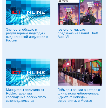
Эксперты обсудили
restore: открывает
регуляторные подходы к
предзаказ на Grand Theft
видеоигровой индустрии в
Auto VI
России
Минцифры получило от
Геймеры вошли в историю:
Roblox гарантии
финалисты кибертурнира
соблюдения российского
«Диктант Победы»
законодательства
встретились в Москве