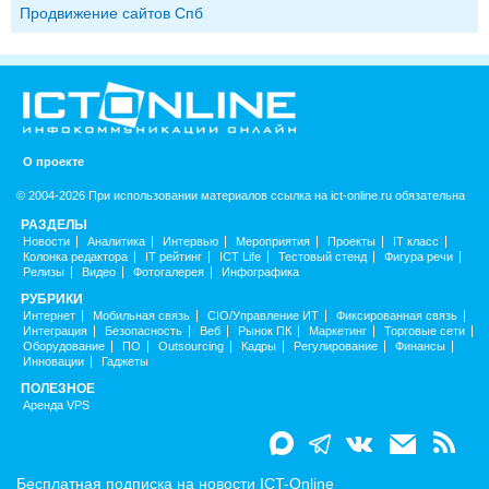
Продвижение сайтов Спб
О проекте
© 2004-2026 При использовании материалов ссылка на ict-online.ru обязательна
РАЗДЕЛЫ
Новости
Аналитика
Интервью
Мероприятия
Проекты
IT класс
Колонка редактора
IT рейтинг
ICT Life
Тестовый стенд
Фигура речи
Релизы
Видео
Фотогалерея
Инфографика
РУБРИКИ
Интернет
Мобильная связь
CIO/Управление ИТ
Фиксированная связь
Интеграция
Безопасность
Веб
Рынок ПК
Маркетинг
Торговые сети
Оборудование
ПО
Outsourcing
Кадры
Регулирование
Финансы
Инновации
Гаджеты
ПОЛЕЗНОЕ
Аренда VPS
Бесплатная подписка на новости ICT-Online