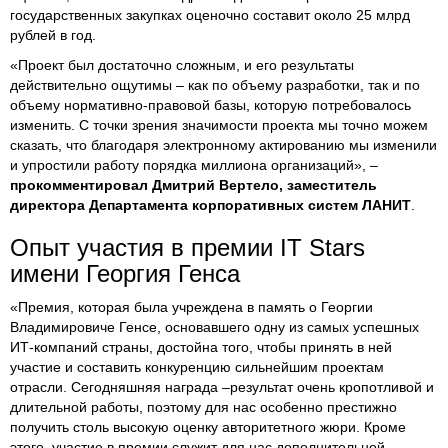
государственных закупках оценочно составит около 25 млрд
рублей в год.
«Проект был достаточно сложным, и его результаты
действительно ощутимы – как по объему разработки, так и по
объему нормативно-правовой базы, которую потребовалось
изменить. С точки зрения значимости проекта мы точно можем
сказать, что благодаря электронному актированию мы изменили
и упростили работу порядка миллиона организаций», –
прокомментировал Дмитрий Вертело, заместитель
директора Департамента корпоративных систем ЛАНИТ
.
Опыт участия в премии IT Stars
имени Георгия Генса
«Премия, которая была учреждена в память о Георгии
Владимировиче Генсе, основавшего одну из самых успешных
ИТ-компаний страны, достойна того, чтобы принять в ней
участие и составить конкуренцию сильнейшим проектам
отрасли. Сегодняшняя награда –результат очень кропотливой и
длительной работы, поэтому для нас особенно престижно
получить столь высокую оценку авторитетного жюри. Кроме
этого, участие в премии служит для нас дополнительной