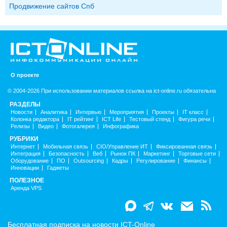
Продвижение сайтов Спб
О проекте
© 2004-2026 При использовании материалов ссылка на ict-online.ru обязательна
РАЗДЕЛЫ
Новости
Аналитика
Интервью
Мероприятия
Проекты
IT класс
Колонка редактора
IT рейтинг
ICT Life
Тестовый стенд
Фигура речи
Релизы
Видео
Фотогалерея
Инфографика
РУБРИКИ
Интернет
Мобильная связь
CIO/Управление ИТ
Фиксированная связь
Интеграция
Безопасность
Веб
Рынок ПК
Маркетинг
Торговые сети
Оборудование
ПО
Outsourcing
Кадры
Регулирование
Финансы
Инновации
Гаджеты
ПОЛЕЗНОЕ
Аренда VPS
Бесплатная подписка на новости ICT-Online