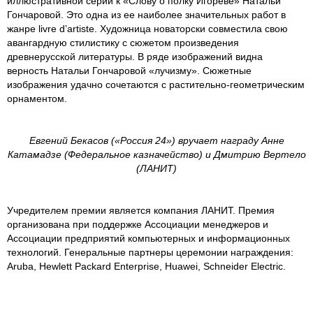
иллюстративной серии к «Слову о полку Игореве» Натальи
Гончаровой. Это одна из ее наиболее значительных работ в
жанре livre d’artiste. Художница новаторски совместила свою
авангардную стилистику с сюжетом произведения
древнерусской литературы. В ряде изображений видна
верность Натальи Гончаровой «лучизму». Сюжетные
изображения удачно сочетаются с растительно-геометрическим
орнаментом.
Евгений Бекасов («Россия 24») вручает награду Анне
Катамадзе (Федеральное казначейство) и Дмитрию Вертело
(ЛАНИТ)
Учредителем премии является компания ЛАНИТ. Премия
организована при поддержке Ассоциации менеджеров и
Ассоциации предприятий компьютерных и информационных
технологий. Генеральные партнеры церемонии награждения:
Aruba, Hewlett Packard Enterprise, Huawei, Schneider Electric.