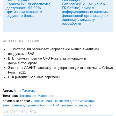
FabricaONE.AI обеспечил
FabricaONE.AI (акционер –
доступность 99,99%
ГК Softline) привел
критичным сервисам
информационные системы
ведущего банка
финансовой организации к
единому стандарту
разработки
ИНТЕРЕСНЫЕ ССЫЛКИ
Т1 Интеграция расширяет направление бизнес-аналитики
продуктами SAS
ВТБ получил премию CFO Russia за инновации в
документообороте
Эксперты ЛАНИТ расскажут о цифровизации экономики на CNews
Forum 2021
IT в ритейле: большие перемены
Автор:
Анна Тумакова
.
Тематики:
Интеграция
,
Маркетинг
Ключевые слова:
информационные системы
,
автоматизация
,
электронный документооборот
,
ЛАНИТ
,
госзакупки
,
награда
А ЗНАЕТЕ ЛИ ВЫ, ЧТО: