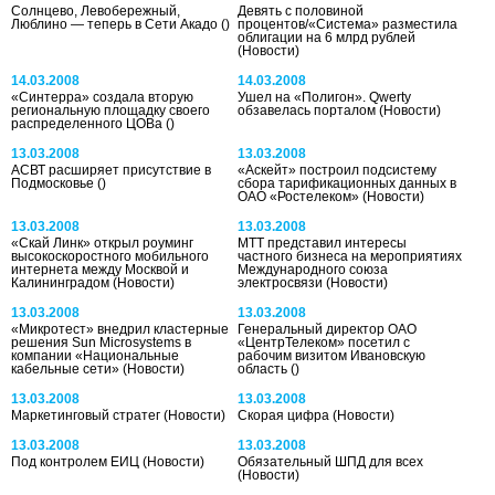
Солнцево, Левобережный,
Девять с половиной
Люблино — теперь в Сети Акадо
()
процентов/«Система» разместила
облигации на 6 млрд рублей
(Новости)
14.03.2008
14.03.2008
«Синтерра» создала вторую
Ушел на «Полигон». Qwerty
региональную площадку своего
обзавелась порталом
(Новости)
распределенного ЦОВа
()
13.03.2008
13.03.2008
АСВТ расширяет присутствие в
«Аскейт» построил подсистему
Подмосковье
()
сбора тарификационных данных в
ОАО «Ростелеком»
(Новости)
13.03.2008
13.03.2008
«Скай Линк» открыл роуминг
МТТ представил интересы
высокоскоростного мобильного
частного бизнеса на мероприятиях
интернета между Москвой и
Международного союза
Калининградом
(Новости)
электросвязи
(Новости)
13.03.2008
13.03.2008
«Микротест» внедрил кластерные
Генеральный директор ОАО
решения Sun Microsystems в
«ЦентрТелеком» посетил с
компании «Национальные
рабочим визитом Ивановскую
кабельные сети»
(Новости)
область
()
13.03.2008
13.03.2008
Маркетинговый стратег
(Новости)
Скорая цифра
(Новости)
13.03.2008
13.03.2008
Под контролем ЕИЦ
(Новости)
Обязательный ШПД для всех
(Новости)