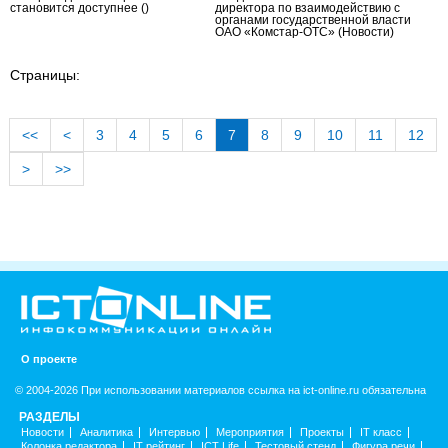
становится доступнее
()
директора по взаимодействию с
органами государственной власти
ОАО «Комстар-ОТС»
(Новости)
Страницы:
<<
<
3
4
5
6
7
8
9
10
11
12
>
>>
О проекте
© 2004-2026 При использовании материалов ссылка на ict-online.ru обязательна
РАЗДЕЛЫ
Новости
Аналитика
Интервью
Мероприятия
Проекты
IT класс
Колонка редактора
IT рейтинг
ICT Life
Тестовый стенд
Фигура речи