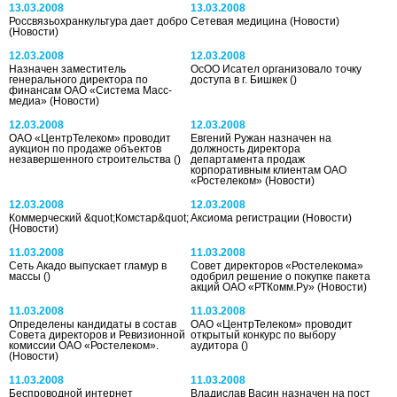
13.03.2008
13.03.2008
Россвязьохранкультура дает добро
Сетевая медицина
(Новости)
(Новости)
12.03.2008
12.03.2008
Назначен заместитель
ОсОО Исател организовало точку
генерального директора по
доступа в г. Бишкек
()
финансам ОАО «Система Масс-
медиа»
(Новости)
12.03.2008
12.03.2008
ОАО «ЦентрТелеком» проводит
Евгений Ружан назначен на
аукцион по продаже объектов
должность директора
незавершенного строительства
()
департамента продаж
корпоративным клиентам ОАО
«Ростелеком»
(Новости)
12.03.2008
12.03.2008
Коммерческий &quot;Комстар&quot;
Аксиома регистрации
(Новости)
(Новости)
11.03.2008
11.03.2008
Сеть Акадо выпускает гламур в
Cовет директоров «Ростелекома»
массы
()
одобрил решение о покупке пакета
акций ОАО «РТКомм.Ру»
(Новости)
11.03.2008
11.03.2008
Определены кандидаты в состав
ОАО «ЦентрТелеком» проводит
Совета директоров и Ревизионной
открытый конкурс по выбору
комиссии ОАО «Ростелеком».
аудитора
()
(Новости)
11.03.2008
11.03.2008
Беспроводной интернет
Владислав Васин назначен на пост