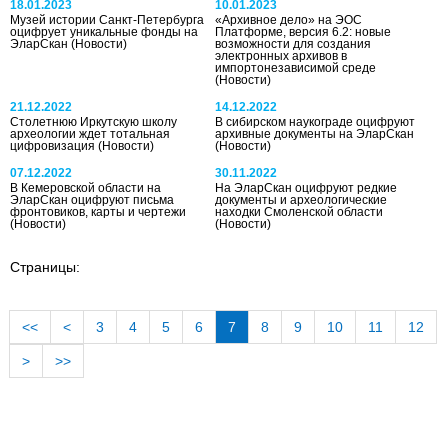
18.01.2023
10.01.2023
Музей истории Санкт-Петербурга
«Архивное дело» на ЭОС
оцифрует уникальные фонды на
Платформе, версия 6.2: новые
ЭларСкан
(Новости)
возможности для создания
электронных архивов в
импортонезависимой среде
(Новости)
21.12.2022
14.12.2022
Столетнюю Иркутскую школу
В сибирском наукограде оцифруют
археологии ждет тотальная
архивные документы на ЭларСкан
цифровизация
(Новости)
(Новости)
07.12.2022
30.11.2022
В Кемеровской области на
На ЭларСкан оцифруют редкие
ЭларСкан оцифруют письма
документы и археологические
фронтовиков, карты и чертежи
находки Смоленской области
(Новости)
(Новости)
Страницы:
<<
<
3
4
5
6
7
8
9
10
11
12
>
>>