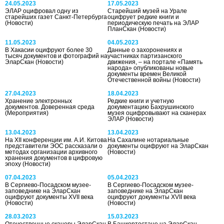
24.05.2023
17.05.2023
ЭЛАР оцифровал одну из
Старейший музей на Урале
старейших газет Санкт-Петербурга
оцифрует редкие книги и
(Новости)
периодическую печать на ЭЛАР
ПланСкан
(Новости)
11.05.2023
04.05.2023
В Хакасии оцифруют более 30
Данные о захоронениях и
тысяч документов и фотографий на
участниках партизанского
ЭларСкан
(Новости)
движения, – на портале «Память
народа» опубликованы новые
документы времен Великой
Отечественной войны
(Новости)
27.04.2023
18.04.2023
Хранение электронных
Редкие книги и учетную
документов. Доверенная среда
документацию Бахрушинского
(Мероприятия)
музея оцифровывают на сканерах
ЭЛАР
(Новости)
13.04.2023
13.04.2023
На XII конференции им. А.И. Китова
На Сахалине нотариальные
представители ЭОС рассказали о
документы оцифруют на ЭларСкан
методах организации архивного
(Новости)
хранения документов в цифровую
эпоху
(Новости)
07.04.2023
05.04.2023
В Сергиево-Посадском музее-
В Сергиево-Посадском музее-
заповеднике на ЭларСкан
заповеднике на ЭларСкан
оцифруют документы XVII века
оцифруют документы XVII века
(Новости)
(Новости)
28.03.2023
15.03.2023
Отечественные сканеры ЭларСкан
В Башкортостане на ЭларСкан