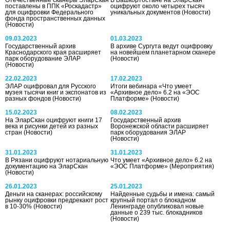
поставлены в ППК «Роскадастр»
оцифруют около четырех тысяч
для оцифровки Федерального
уникальных документов
(Новости)
фонда пространственных данных
(Новости)
09.03.2023
01.03.2023
Государственный архив
В архиве Сургута ведут оцифровку
Краснодарского края расширяет
на новейшем планетарном сканере
парк оборудование ЭЛАР
(Новости)
(Новости)
22.02.2023
17.02.2023
ЭЛАР оцифровал для Русского
Итоги вебинара «Что умеет
музея тысячи книг и экспонатов из
«Архивное дело» 6.2 на «ЭОС
разных фондов
(Новости)
Платформе»
(Новости)
15.02.2023
08.02.2023
На ЭларСкан оцифруют книги 17
Государственный архив
века и рисунки детей из разных
Воронежской области расширяет
стран
(Новости)
парк оборудования ЭЛАР
(Новости)
31.01.2023
31.01.2023
В Рязани оцифруют нотариальную
Что умеет «Архивное дело» 6.2 на
документацию на ЭларСкан
«ЭОС Платформе»
(Мероприятия)
(Новости)
26.01.2023
25.01.2023
Деньги на сканерах: российскому
Найденные судьбы и имена: самый
рынку оцифровки предрекают рост
крупный портал о блокадном
в 10-30%
(Новости)
Ленинграде опубликовал новые
данные о 239 тыс. блокадников
(Новости)