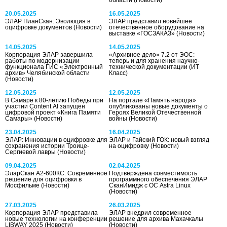
20.05.2025
16.05.2025
ЭЛАР ПланСкан: Эволюция в
ЭЛАР представил новейшее
оцифровке документов
(Новости)
отечественное оборудование на
выставке «ГОСЗАКАЗ»
(Новости)
14.05.2025
14.05.2025
Корпорация ЭЛАР завершила
«Архивное дело» 7.2 от ЭОС:
работы по модернизации
теперь и для хранения научно-
функционала ГИС «Электронный
технической документации
(ИТ
архив» Челябинской области
Класс)
(Новости)
12.05.2025
12.05.2025
В Самаре к 80-летию Победы при
На портале «Память народа»
участии Content AI запущен
опубликованы новые документы о
цифровой проект «Книга Памяти
Героях Великой Отечественной
Самары»
(Новости)
войны
(Новости)
23.04.2025
16.04.2025
ЭЛАР: Инновации в оцифровке для
ЭЛАР и Гайский ГОК: новый взгляд
сохранения истории Троице-
на оцифровку
(Новости)
Сергиевой лавры
(Новости)
09.04.2025
02.04.2025
ЭларСкан А2-600КС: Современное
Подтверждена совместимость
решение для оцифровки в
программного обеспечения ЭЛАР
Мосфильме
(Новости)
СканИмидж с ОС Astra Linux
(Новости)
27.03.2025
26.03.2025
Корпорация ЭЛАР представила
ЭЛАР внедрил современное
новые технологии на конференции
решение для архива Махачкалы
LIBWAY 2025
(Новости)
(Новости)