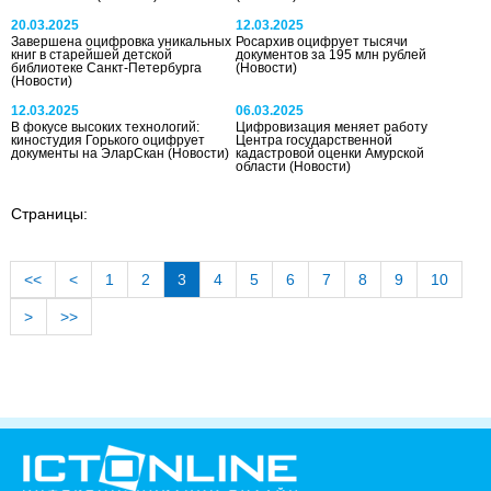
20.03.2025
12.03.2025
Завершена оцифровка уникальных
Росархив оцифрует тысячи
книг в старейшей детской
документов за 195 млн рублей
библиотеке Санкт-Петербурга
(Новости)
(Новости)
12.03.2025
06.03.2025
В фокусе высоких технологий:
Цифровизация меняет работу
киностудия Горького оцифрует
Центра государственной
документы на ЭларСкан
(Новости)
кадастровой оценки Амурской
области
(Новости)
Страницы:
<<
<
1
2
3
4
5
6
7
8
9
10
>
>>