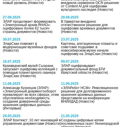
новый уровень
(Новости)
внедрила серверное OCR-решение
от Content AI для оцифровки
культурного наследия
(Новости)
27.08.2025
20.08.2025
ЭЛАР продолжает формировать
В Удмуртии внедрено
«Электронный архив ЯНАО»:
отечественное решение для
оцифровано более 62 тысяч
оцифровки архивных документов
страниц документов
(Новости)
(Новости)
30.07.2025
23.07.2025
ЭларСкан поможет в
Картины, агитационные плакаты и
модернизации музейных фондов
советские подшивки: в
(Новости)
новосибирском музее начали
оцифровку на ЭларСкан
(Новости)
16.07.2025
09.07.2025
Краеведческий музей Сызрани
ЭЛАР оцифровывает
запускает оцифровку коллекций с
документальный фонд БТИ
помощью планетарного сканера
Иркутской области
(Новости)
ЭларСкан
(Новости)
11.06.2025
11.06.2025
Александр Кузнецов (ЭЛАР):
«ЭЛАРобот НСМ»: Революционное
«Электронный документооборот
решение для долговременного
превалирует во всех сферах, этим
хранения архивных данных
обусловлена необходимость
представили на конференции
создания доверенной среды
ВНИИДАД
(Новости)
хранения цифровых данных»
(Интервью)
29.05.2025
21.05.2025
ЭЛАР Контекст: 10 лет инноваций в
Созданы цифровые копии
управлении документами
(Новости)
послевоенных газет Ленинградской
области
(Новости)