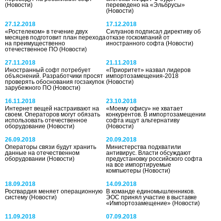
(Новости)
переведено на «Эльбрусы»
(Новости)
27.12.2018
17.12.2018
«Ростелеком» в течение двух
Силуанов подписал директиву об
месяцев подготовит план перехода
отказе госкомпаний от
на преимущественно
иностранного софта
(Новости)
отечественное ПО
(Новости)
27.11.2018
21.11.2018
Иностранный софт потребует
«Приоритет» назвал лидеров
объяснений. Разработчики просят
импортозамещения-2018
проверять обоснования госзакупок
(Новости)
зарубежного ПО
(Новости)
16.11.2018
23.10.2018
Интернет вещей настраивают на
«Моему офису» не хватает
своем. Операторов могут обязать
конкурентов. В импортозамещении
использовать отечественное
софта ищут альтернативу
оборудование
(Новости)
(Новости)
26.09.2018
20.09.2018
Операторы связи будут хранить
Министерства подхватили
данные на отечественном
антивирус. Власти обсуждают
оборудовании
(Новости)
предустановку российского софта
на все импортируемые
компьютеры
(Новости)
18.09.2018
14.09.2018
Росгвардия меняет операционную
В команде единомышленников.
систему
(Новости)
ЭОС принял участие в выставке
«Импортозамещение»
(Новости)
11.09.2018
07.09.2018