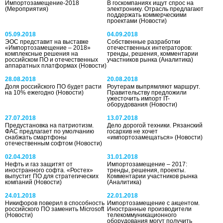
Импортозамещение-2018
В госкомпаниях ищут спрос на
(Мероприятия)
электронику. Отрасль предлагают
поддержать коммерческими
проектами
(Новости)
05.09.2018
04.09.2018
ЭОС представит на выставке
Собственные разработки
«Импортозамещение – 2018»
отечественных интеграторов:
комплексные решения на
тренды, решения, комментарии
российском ПО и отечественных
участников рынка
(Аналитика)
аппаратных платформах
(Новости)
28.08.2018
20.08.2018
Доля российского ПО будет расти
Роутерам выпрямляют маршрут.
на 10% ежегодно
(Новости)
Правительству предложили
ужесточить импорт IT-
оборудования
(Новости)
27.07.2018
13.07.2018
Предустановка на патриотизм.
Дело дорогой техники. Рязанский
ФАС предлагает по умолчанию
госархив не хочет
снабжать смартфоны
«импортозамещаться»
(Новости)
отечественным софтом
(Новости)
02.04.2018
31.01.2018
Нефть и газ защитят от
Импортозамещение – 2017:
иностранного софта. «Ростех»
тренды, решения, проекты.
выпустит ПО для стратегических
Комментарии участников рынка
компаний
(Новости)
(Аналитика)
24.01.2018
22.01.2018
Никифоров поверил в способность
Импортозамещение с акцентом.
российского ПО заменить Microsoft
Иностранные производители
(Новости)
телекоммуникационного
оборудования могут получить