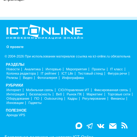
О проекте
© 2004-2026 При использовании материалов ссылка на ict-online.ru обязательна
РАЗДЕЛЫ
Новости
Аналитика
Интервью
Мероприятия
Проекты
IT класс
Колонка редактора
IT рейтинг
ICT Life
Тестовый стенд
Фигура речи
Релизы
Видео
Фотогалерея
Инфографика
РУБРИКИ
Интернет
Мобильная связь
CIO/Управление ИТ
Фиксированная связь
Интеграция
Безопасность
Веб
Рынок ПК
Маркетинг
Торговые сети
Оборудование
ПО
Outsourcing
Кадры
Регулирование
Финансы
Инновации
Гаджеты
ПОЛЕЗНОЕ
Аренда VPS
Бесплатная подписка на новости ICT-Online