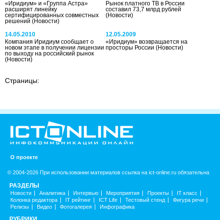
«Иридиум» и «Группа Астра»
Рынок платного ТВ в России
расширят линейку
составил 73,7 млрд рублей
сертифицированных совместных
(Новости)
решений
(Новости)
14.05.2010
12.05.2009
Компания Иридиум сообщает о
«Иридиум» возвращается на
новом этапе в получении лицензии
просторы России
(Новости)
по выходу на российский рынок
(Новости)
Страницы:
О проекте
© 2004-2026 При использовании материалов ссылка на ict-online.ru обязательна
РАЗДЕЛЫ
Новости
Аналитика
Интервью
Мероприятия
Проекты
IT класс
Колонка редактора
IT рейтинг
ICT Life
Тестовый стенд
Фигура речи
Релизы
Видео
Фотогалерея
Инфографика
РУБРИКИ