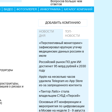
Вопросов больше чем
ответов
Ы
ВИДЕО
ФОТОГАЛЕРЕЯ
ИНФОГРАФИКА
КАТАЛОГ КОМПАНИЙ
ДОБАВИТЬ КОМПАНИЮ
НОВОСТИ
ТОП-
ДНЯ
НОВОСТИ
«Перспективный мониторинг»
зафиксировал крупную утечку
медицинских данных россиян в
июле
Российский рынок ПО для ИИ
достигнет 95 млрд рублей к 2030
структуры
году
Apple на несколько часов
удалила Telegram из App Store
фраструктуры,
из-за запрещенного контента
кшев о рисках и
«Тантор Лабс» стала
владельцем СУБД «Персей»
ь
Основные ИТ-конференции и
и)
мероприятия по цифровизации
в Москве на неделе 3 - 9 августа