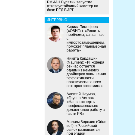
РМИАЦ Бурятии запустил
отказоустойчивый кластер на
базе РЕД ВИРТ
ИНТЕРВЬЮ
Кирилл Тимофеев
(«ОБИТ»): «Решить
проблемы, связанные
с
импортозамещением,
поможет планомерная
работа»
Никита Кардашин
(Naumen): «ИТ-сфера
сейчас остается
одним из немногих
драйверов повышения
эффективности
практически во всех
секторах экономики»
Алексей Наумов,
«Группа Астра»:
«Наши эксперты
профессионально
делают свою работу в
части PR»
Максим Березин (Orion
soft): «Российский
рынок развивается
под эгидой