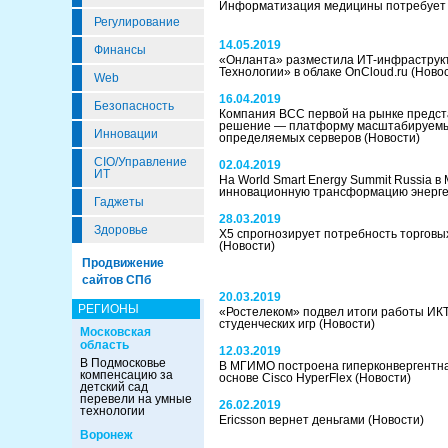
Информатизация медицины потребует 
Регулирование
14.05.2019
Финансы
«Онланта» разместила ИТ-инфраструк
Технологии» в облаке OnCloud.ru
(Ново
Web
16.04.2019
Безопасность
Компания ВСС первой на рынке предс
решение — платформу масштабируемы
Инновации
определяемых серверов
(Новости)
CIO/Управление
02.04.2019
ИТ
На World Smart Energy Summit Russia в
инновационную трансформацию энерге
Гаджеты
28.03.2019
Здоровье
X5 спрогнозирует потребность торговы
(Новости)
Продвижение
сайтов СПб
20.03.2019
РЕГИОНЫ
«Ростелеком» подвел итоги работы ИК
студенческих игр
(Новости)
Московская
область
12.03.2019
В Подмосковье
В МГИМО построена гиперконвергентна
компенсацию за
основе Cisco HyperFlex
(Новости)
детский сад
перевели на умные
26.02.2019
технологии
Ericsson вернет деньгами
(Новости)
Воронеж