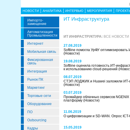
НОВОСТИ
АНАЛИТИКА
ИНТЕРВЬЮ
МЕРОПРИЯТИЯ
ПРОЕКТ
ИТ Инфраструктура
Импорто­
Замещение
Автоматизация
Промышленности
ИТ ИНФРАСТРУКТУРА:
ВСЕ НОВОСТИ
Интернет
27.08.2019
Softline помогла УрФУ оптимизировать
Мобильная связь
(Новости)
Фиксированная
19.08.2019
связь
Softline оценила готовность ИТ-инфрас
к использованию cloud-решений
(Новос
Интеграция
08.07.2019
Рынок ПК
СТЭП ЛОДЖИК и Huawei заложили ИТ-
(Новости)
Маркетинг
03.07.2019
Торговые сети
Провайдер облачных сервисов NGENIX 
платформу
(Новости)
Оборудование
11.06.2019
ПО
О цифровизации и SD-WAN. Опрос ICT-O
Outsourcing
15.05.2019
Кадры