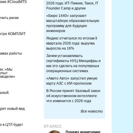
блаке #CloudMTS
2026 года: ИТ-Пикник, Такси, IT
Founder Camp и другие
«Бюро 1440» запускает
учить риски
масштабную образовательную
программу для будущих
инженеров
ентре КОМПЛИТ
Яндекс отчитался по итогам II
квартала 2026 года: выручка
выросла на 16%
амках работы
Зачем устанавливать
сертификаты НУЦ Минцифры и
как это сделать на популярных
ин: «Мы
операционных системах
 опыт
 модели»
«Авито Авто» запустил умную
карту АЗС с ИИ-прогнозом
В России принят базовый закон
ьный.
об искусственном интеллекте:
что изменится с 2026 года
дрит новый вид
Все новости
о в ЦТЛ будет
ИТ-КЛАСС
Почему мониторинг