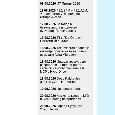
08.08.2026
ИТ-Пикник 2026
11.08.2026
РЕД ВРМ + РЕД АДМ:
Управляемая VDI-среда без
компромиссов
12.08.2026
За вклад в
безопасность цифрового
будущего. Прием заявок
13.08.2026
Т1 x ГК «Юзтех»:
Системный анализ
18.08.2026
Техническая планерка:
как мигрировать на Astra Linux с
помощью Astra Migration
18.08.2026
Инфраструктура для
разработки на гиперскорости:
сервисы самообслуживания и
MCP в HyperDrive
18.08.2026
Deep Patch: Что
должен уметь ИБ-инженер
19.08.2026
Цифровая зрелость
20.08.2026
Как использовать MIG
и GPU-Sharing на примерах
20.08.2026
Города Будущего
2026. Пермь