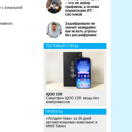
– это не набор
графиков, а основа
 с зональной
управления ИТ-
системой
ктивного
Зашифровано не
значит невидимо:
как искать угрозы
без расшифровки
ТЕСТОВЫЙ СТЕНД
iQOO 15R
Смартфон iQOO 15R: мощь без
компромиссов
ПРОЕКТЫ
«Холдинг Аква» за 36 дней
автоматизировал комплаенс в
MWS Tables