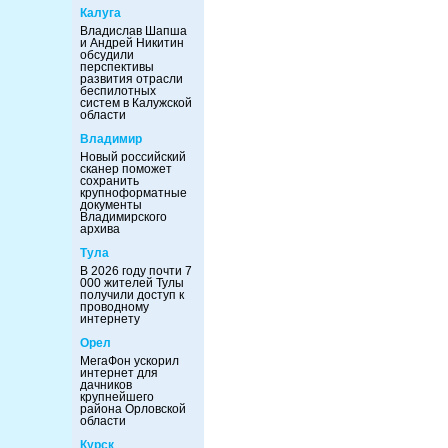
Калуга
Владислав Шапша
и Андрей Никитин
обсудили
перспективы
развития отрасли
беспилотных
систем в Калужской
области
Владимир
Новый российский
сканер поможет
сохранить
крупноформатные
документы
Владимирского
архива
Тула
В 2026 году почти 7
000 жителей Тулы
получили доступ к
проводному
интернету
Орел
МегаФон ускорил
интернет для
дачников
крупнейшего
района Орловской
области
Курск