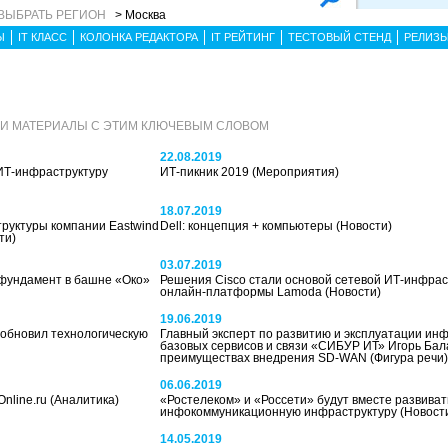
ВЫБРАТЬ РЕГИОН
> Москва
Ы
IT КЛАСС
КОЛОНКА РЕДАКТОРА
IT РЕЙТИНГ
ТЕСТОВЫЙ СТЕНД
РЕЛИЗ
 И МАТЕРИАЛЫ С ЭТИМ КЛЮЧЕВЫМ СЛОВОМ
22.08.2019
 ИТ-инфраструктуру
ИТ-пикник 2019
(Мероприятия)
18.07.2019
труктуры компании Eastwind
Dell: концепция + компьютеры
(Новости)
ти)
03.07.2019
фундамент в башне «Око»
Решения Cisco стали основой сетевой ИТ-инфра
онлайн-платформы Lamoda
(Новости)
19.06.2019
обновил технологическую
Главный эксперт по развитию и эксплуатации ин
базовых сервисов и связи «СИБУР ИТ» Игорь Бала
преимуществах внедрения SD-WAN
(Фигура речи)
06.06.2019
nline.ru
(Аналитика)
«Ростелеком» и «Россети» будут вместе развиват
инфокоммуникационную инфраструктуру
(Новост
14.05.2019