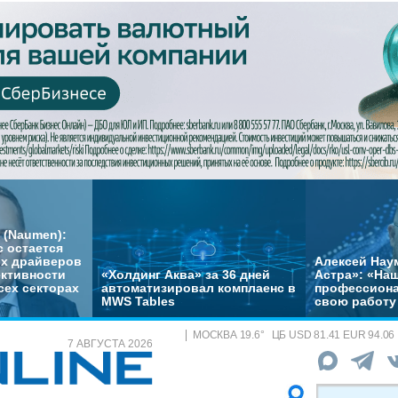
 (Naumen):
с остается
их драйверов
Алексей Нау
ктивности
«Холдинг Аква» за 36 дней
Астра»: «На
сех секторах
автоматизировал комплаенс в
профессиона
MWS Tables
свою работу 
МОСКВА
19.6
°
ЦБ
USD 81.41 EUR 94.06
7 АВГУСТА 2026