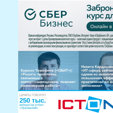
Никита Кардашин
Кирилл Тимофеев («ОБИТ»):
«ИТ-сфера сейча
«Решить проблемы,
одним из немног
связанные с
повышения эффе
импортозамещением, поможет
практически во в
планомерная работа»
экономики»
ЦИФРЫ ГОВОРЯТ
250 тыс.
кибератак отбил
«Уралкалий»