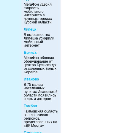
МегаФон удвоил
скорость
мобильного
интернета в
крупных городах
Курской области
Липецк
В окрестностях
Липецка ускорили
мобильный
интернет
Брянск
МегаФон обновил
оборудование от
центра Брянска до
отдаленных Белых
Берегов
Иваново
В 75 малых
населённых
пунктах Ивановской
области появились
связь и интернет
Тамбов
Тамбовская область
вошла в число
регионов,
представленных на
«ВК Места»
Смоленск