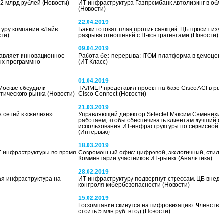
2 млрд рублей
(Новости)
ИТ-инфраструктура Газпромбанк Автолизинг в о
(Новости)
22.04.2019
туру компании «Лайв
Банки готовят план против санкций. ЦБ просит из
сти)
разрыва отношений с IT-контрагентами
(Новости)
09.04.2019
тавляет инновационное
Работа без перерыва: ITOM-платформа в демоц
х программно-
(ИТ Класс)
01.04.2019
 Москве обсудили
ТАЛМЕР представил проект на базе Cisco ACI в р
тического рынка
(Новости)
Сisco Connect
(Новости)
21.03.2019
х сетей в «железе»
Управляющий директор Selectel Максим Семених
работаем, чтобы обеспечивать клиентам лучший
использования ИТ-инфраструктуры по сервисной
(Интервью)
18.03.2019
Т-инфраструктуры во время
Современный офис: цифровой, экологичный, стил
Комментарии участников ИТ-рынка
(Аналитика)
28.02.2019
я инфраструктура на
ИТ-инфраструктуру подвергнут стрессам. ЦБ вне
контроля кибербезопасности
(Новости)
15.02.2019
Госкомпании скинутся на цифровизацию. Членств
стоить 5 млн руб. в год
(Новости)