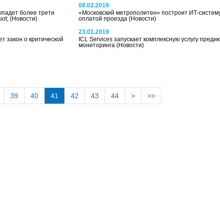
08.02.2019
упадет более трети
«Московский метрополитен» построит ИТ-систему
uot;
(Новости)
оплатой проезда
(Новости)
23.01.2019
т закон о критической
ICL Services запускает комплексную услугу преди
мониторинга
(Новости)
39
40
41
42
43
44
>
>>