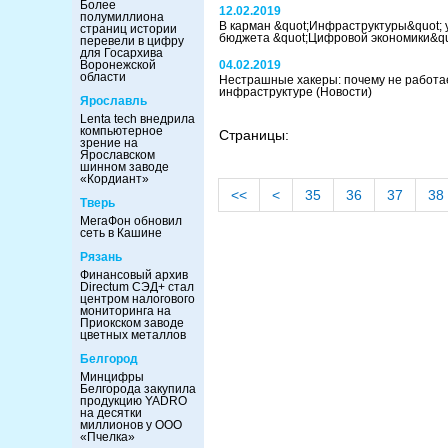
Более
12.02.2019
полумиллиона
В карман &quot;Инфраструктуры&quot; 
страниц истории
бюджета &quot;Цифровой экономики&q
перевели в цифру
для Госархива
Воронежской
04.02.2019
области
Нестрашные хакеры: почему не работае
инфраструктуре
(Новости)
Ярославль
Lenta tech внедрила
компьютерное
Страницы:
зрение на
Ярославском
шинном заводе
«Кордиант»
<<
<
35
36
37
38
Тверь
МегаФон обновил
сеть в Кашине
Рязань
Финансовый архив
Directum СЭД+ стал
центром налогового
мониторинга на
Приокском заводе
цветных металлов
Белгород
Минцифры
Белгорода закупила
продукцию YADRO
на десятки
миллионов у ООО
«Пчелка»