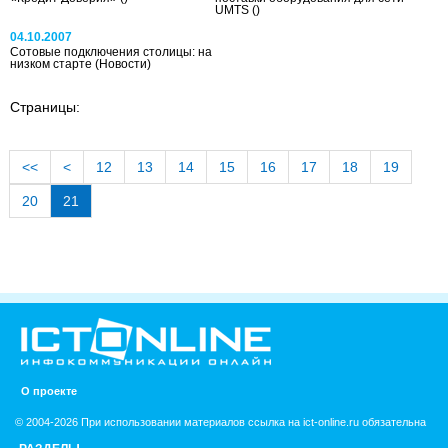
UMTS
()
04.10.2007
Сотовые подключения столицы: на
низком старте
(Новости)
Страницы:
<<
<
12
13
14
15
16
17
18
19
20
21
О проекте
© 2004-2026 При использовании материалов ссылка на ict-online.ru обязательна