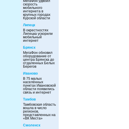
МегаФон удвоил
скорость
мобильного
интернета в
крупных городах
Курской области
Липецк
В окрестностях
Липецка ускорили
мобильный
интернет
Брянск
МегаФон обновил
оборудование от
центра Брянска до
отдаленных Белых
Берегов
Иваново
В 75 малых
населённых
пунктах Ивановской
области появились
связь и интернет
Тамбов
Тамбовская область
вошла в число
регионов,
представленных на
«ВК Места»
Смоленск