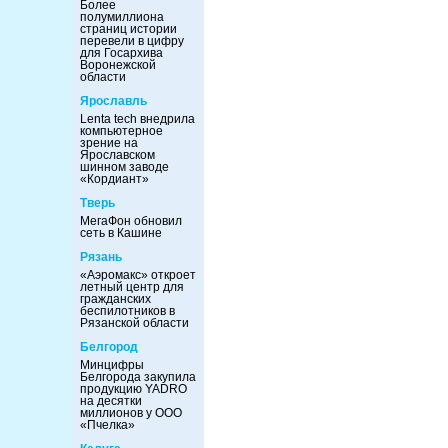
Более
полумиллиона
страниц истории
перевели в цифру
для Госархива
Воронежской
области
Ярославль
Lenta tech внедрила
компьютерное
зрение на
Ярославском
шинном заводе
«Кордиант»
Тверь
МегаФон обновил
сеть в Кашине
Рязань
«Аэромакс» откроет
летный центр для
гражданских
беспилотников в
Рязанской области
Белгород
Минцифры
Белгорода закупила
продукцию YADRO
на десятки
миллионов у ООО
«Пчелка»