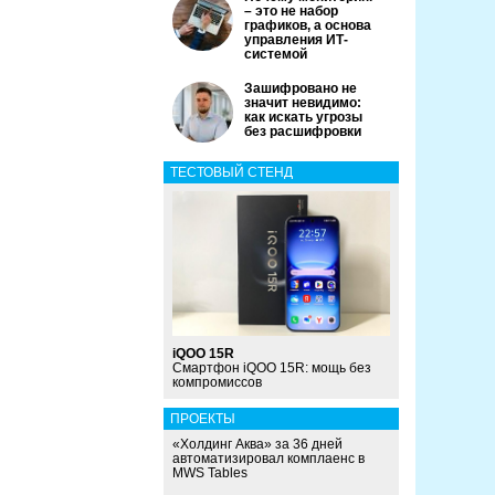
– это не набор
графиков, а основа
управления ИТ-
системой
Зашифровано не
значит невидимо:
как искать угрозы
без расшифровки
ТЕСТОВЫЙ СТЕНД
iQOO 15R
Смартфон iQOO 15R: мощь без
компромиссов
ПРОЕКТЫ
«Холдинг Аква» за 36 дней
автоматизировал комплаенс в
MWS Tables