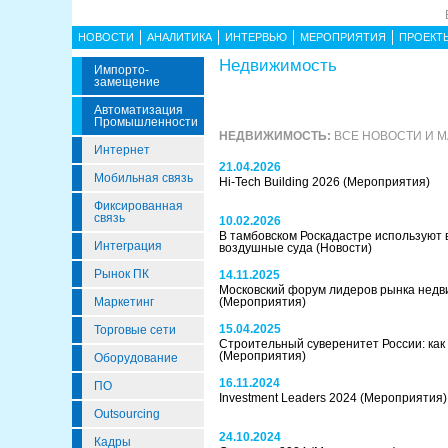
НОВОСТИ
АНАЛИТИКА
ИНТЕРВЬЮ
МЕРОПРИЯТИЯ
ПРОЕКТ
Недвижимость
Импорто­
Замещение
Автоматизация
Промышленности
НЕДВИЖИМОСТЬ:
ВСЕ НОВОСТИ И 
Интернет
21.04.2026
Мобильная связь
Hi-Tech Building 2026
(Мероприятия)
Фиксированная
связь
10.02.2026
В тамбовском Роскадастре используют 
Интеграция
воздушные суда
(Новости)
Рынок ПК
14.11.2025
Московский форум лидеров рынка недв
Маркетинг
(Мероприятия)
15.04.2025
Торговые сети
Строительный суверенитет России: как
(Мероприятия)
Оборудование
16.11.2024
ПО
Investment Leaders 2024
(Мероприятия)
Outsourcing
24.10.2024
Кадры