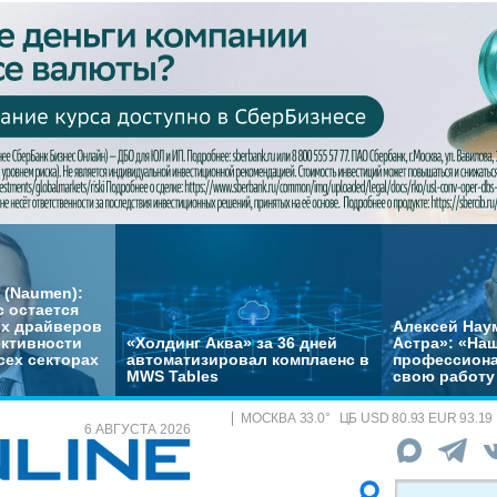
 (Naumen):
с остается
их драйверов
Алексей Нау
ктивности
«Холдинг Аква» за 36 дней
Астра»: «На
сех секторах
автоматизировал комплаенс в
профессиона
MWS Tables
свою работу 
МОСКВА
33.0
°
ЦБ
USD 80.93 EUR 93.19
6 АВГУСТА 2026