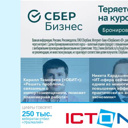
Никита Кардашин
Кирилл Тимофеев («ОБИТ»):
«ИТ-сфера сейча
«Решить проблемы,
одним из немног
связанные с
повышения эффе
импортозамещением, поможет
практически во в
планомерная работа»
экономики»
ЦИФРЫ ГОВОРЯТ
250 тыс.
кибератак отбил
«Уралкалий»