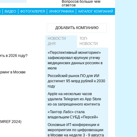
Вопросов больше чем
ответов
Ы
ВИДЕО
ФОТОГАЛЕРЕЯ
ИНФОГРАФИКА
КАТАЛОГ КОМПАНИЙ
ДОБАВИТЬ КОМПАНИЮ
НОВОСТИ
ТОП-
ДНЯ
НОВОСТИ
«Перспективный мониторинг»
ть в 2026 году?
зафиксировал крупную утечку
медицинских данных россиян в
июле
ркинг в Москве
Российский рынок ПО для ИИ
достигнет 95 млрд рублей к 2030
году
Apple на несколько часов
удалила Telegram из App Store
из-за запрещенного контента
«Тантор Лабс» стала
владельцем СУБД «Персей»
(MREF 2024)
Основные ИТ-конференции и
мероприятия по цифровизации
в Москве на неделе 3 - 9 августа