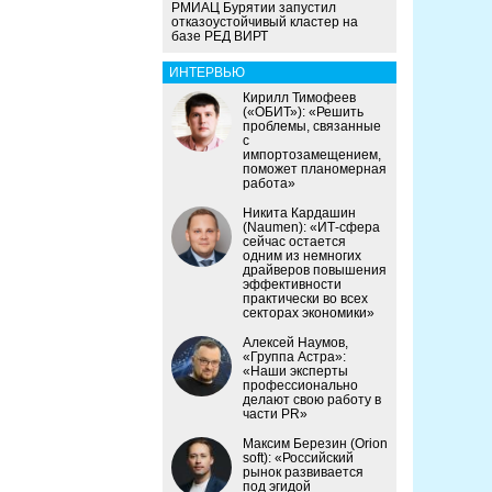
РМИАЦ Бурятии запустил
отказоустойчивый кластер на
базе РЕД ВИРТ
ИНТЕРВЬЮ
Кирилл Тимофеев
(«ОБИТ»): «Решить
проблемы, связанные
с
импортозамещением,
поможет планомерная
работа»
Никита Кардашин
(Naumen): «ИТ-сфера
сейчас остается
одним из немногих
драйверов повышения
эффективности
практически во всех
секторах экономики»
Алексей Наумов,
«Группа Астра»:
«Наши эксперты
профессионально
делают свою работу в
части PR»
Максим Березин (Orion
soft): «Российский
рынок развивается
под эгидой