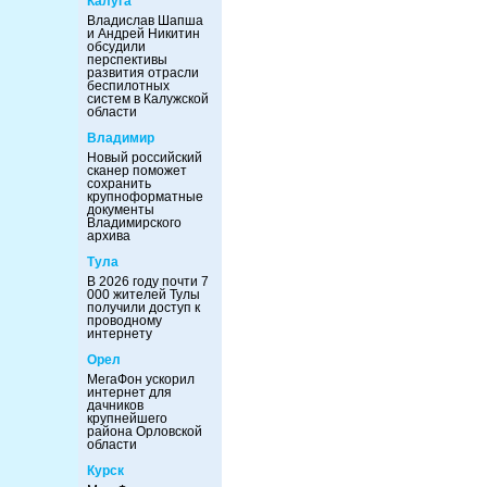
Калуга
Владислав Шапша
и Андрей Никитин
обсудили
перспективы
развития отрасли
беспилотных
систем в Калужской
области
Владимир
Новый российский
сканер поможет
сохранить
крупноформатные
документы
Владимирского
архива
Тула
В 2026 году почти 7
000 жителей Тулы
получили доступ к
проводному
интернету
Орел
МегаФон ускорил
интернет для
дачников
крупнейшего
района Орловской
области
Курск