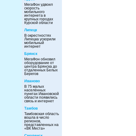
МегаФон удвоил
скорость
мобильного
интернета в
крупных городах
Курской области
Липецк
В окрестностях
Липецка ускорили
мобильный
интернет
Брянск
МегаФон обновил
оборудование от
центра Брянска до
отдаленных Белых
Берегов
Иваново
В 75 малых
населённых
пунктах Ивановской
области появились
связь и интернет
Тамбов
Тамбовская область
вошла в число
регионов,
представленных на
«ВК Места»
Смоленск