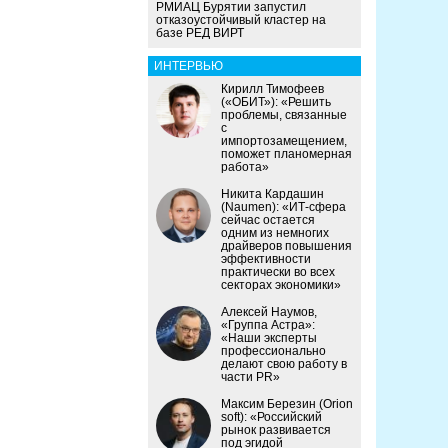
РМИАЦ Бурятии запустил
отказоустойчивый кластер на
базе РЕД ВИРТ
ИНТЕРВЬЮ
Кирилл Тимофеев
(«ОБИТ»): «Решить
проблемы, связанные
с
импортозамещением,
поможет планомерная
работа»
Никита Кардашин
(Naumen): «ИТ-сфера
сейчас остается
одним из немногих
драйверов повышения
эффективности
практически во всех
секторах экономики»
Алексей Наумов,
«Группа Астра»:
«Наши эксперты
профессионально
делают свою работу в
части PR»
Максим Березин (Orion
soft): «Российский
рынок развивается
под эгидой