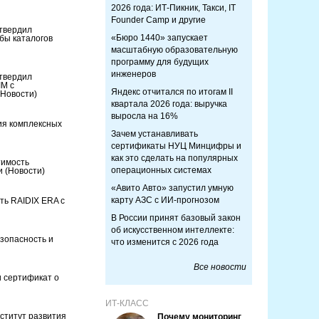
2026 года: ИТ-Пикник, Такси, IT
Founder Camp и другие
дтвердил
«Бюро 1440» запускает
бы каталогов
масштабную образовательную
программу для будущих
инженеров
дтвердил
IM с
Яндекс отчитался по итогам II
(Новости)
квартала 2026 года: выручка
выросла на 16%
я комплексных
Зачем устанавливать
сертификаты НУЦ Минцифры и
как это сделать на популярных
тимость
операционных системах
ти
(Новости)
«Авито Авто» запустил умную
карту АЗС с ИИ-прогнозом
ть RAIDIX ERA с
В России принят базовый закон
об искусственном интеллекте:
езопасность и
что изменится с 2026 года
Все новости
 сертификат о
ИТ-КЛАСС
ститут развития
Почему мониторинг