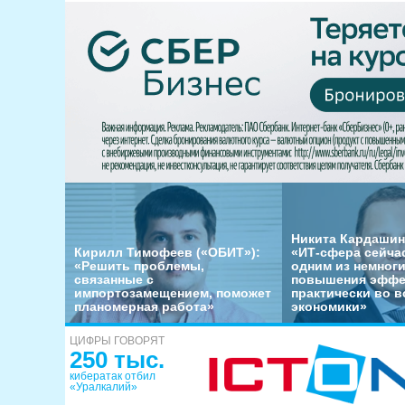
Никита Кардашин
Кирилл Тимофеев («ОБИТ»):
«ИТ-сфера сейча
«Решить проблемы,
одним из немног
связанные с
повышения эффе
импортозамещением, поможет
практически во в
планомерная работа»
экономики»
ЦИФРЫ ГОВОРЯТ
250 тыс.
кибератак отбил
«Уралкалий»