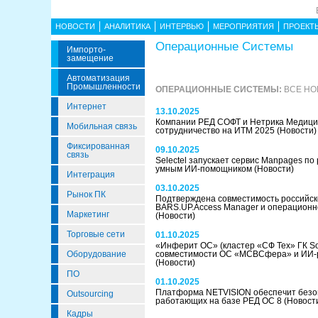
НОВОСТИ
АНАЛИТИКА
ИНТЕРВЬЮ
МЕРОПРИЯТИЯ
ПРОЕКТ
Операционные Системы
Импорто­
Замещение
Автоматизация
Промышленности
ОПЕРАЦИОННЫЕ СИСТЕМЫ:
ВСЕ НО
Интернет
13.10.2025
Компании РЕД СОФТ и Нетрика Медици
Мобильная связь
сотрудничество на ИТМ 2025
(Новости)
Фиксированная
09.10.2025
связь
Selectel запускает сервис Manpages по
умным ИИ-помощником
(Новости)
Интеграция
03.10.2025
Рынок ПК
Подтверждена совместимость российск
BARS.UP.Access Manager и операцион
Маркетинг
(Новости)
Торговые сети
01.10.2025
«Инферит ОС» (кластер «СФ Тех» ГК Sof
Оборудование
совместимости ОС «МСВСфера» и ИИ-р
(Новости)
ПО
01.10.2025
Платформа NETVISION обеспечит безо
Outsourcing
работающих на базе РЕД ОС 8
(Новост
Кадры