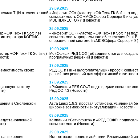
системой РЕД ОС 8
(Новости)
29.09.2025
спечила ТЦИ отечественной
«Инферит ОС» (кластер «СФ Тех» ГК Softline) по
совместимость ОС «МСВСфера Сервер» 9 и служ
MULTIDIRECTORY
(Новости)
25.09.2025
«СФ Тех» ГК Softline)
«Инферит ОС» (кластер «СФ Тех» ГК Softline) по
о интегратора КОРТИС
совместимость программного обеспечения Pilot-B
операционной системой «МСВСфера Сервер» 9
19.09.2025
тер «СФ Тех» ГК Softline)
МойОфис и РЕД СОФТ объединяются для создани
ости)
программных решений
(Новости)
17.09.2025
овместимость своих
РЕД ОС и ПК «Налогоплательщик Кросс»: совмес
российских решений для эффективной отчетнос
17.09.2025
ционную систему
«Рэйдикс» и РЕД СОФТ подтвердили совместимос
ти)
РЕД ОС 7.3
(Новости)
15.09.2025
щения в Смоленской
Astra Linux 1.8.3: простая установка, усиленная б
широкие возможности виртуализации
(Новости)
03.09.2025
предустановленной
Компании «Geckotouch» и «РЕД СОФТ» подписали
сти)
совместимости
(Новости)
29.08.2025
я расширения
Импортозамещение в действии: Владимирский ин