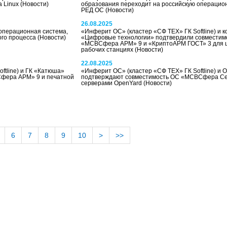
a Linux
(Новости)
образования переходит на российскую операцио
РЕД ОС
(Новости)
26.08.2025
операционная система,
«Инферит ОС» (кластер «СФ ТЕХ» ГК Softline) и 
ого процесса
(Новости)
«Цифровые технологии» подтвердили совместим
«МСВСфера АРМ» 9 и «КриптоАРМ ГОСТ» 3 для 
рабочих станциях
(Новости)
22.08.2025
ftline) и ГК «Катюша»
«Инферит ОС» (кластер «СФ ТЕХ» ГК Softline) и 
фера АРМ» 9 и печатной
подтверждают совместимость ОС «МСВСфера Се
серверами OpenYard
(Новости)
6
7
8
9
10
>
>>