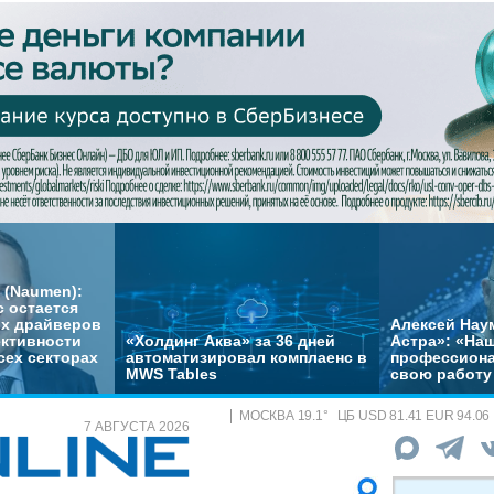
 (Naumen):
с остается
их драйверов
Алексей Нау
ктивности
«Холдинг Аква» за 36 дней
Астра»: «На
сех секторах
автоматизировал комплаенс в
профессиона
MWS Tables
свою работу 
МОСКВА
19.1
°
ЦБ
USD 81.41 EUR 94.06
7 АВГУСТА 2026