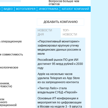
Вопросов больше чем
ответов
Ы
ВИДЕО
ФОТОГАЛЕРЕЯ
ИНФОГРАФИКА
КАТАЛОГ КОМПАНИЙ
ДОБАВИТЬ КОМПАНИЮ
НОВОСТИ
ТОП-
ДНЯ
НОВОСТИ
а операционную
«Перспективный мониторинг»
зафиксировал крупную утечку
медицинских данных россиян в
июле
и совместимость
Российский рынок ПО для ИИ
достигнет 95 млрд рублей к 2030
нологическое
году
Apple на несколько часов
удалила Telegram из App Store
из-за запрещенного контента
ением,
(Новости)
«Тантор Лабс» стала
владельцем СУБД «Персей»
Основные ИТ-конференции и
или
нного
мероприятия по цифровизации
перационной
в Москве на неделе 3 - 9 августа