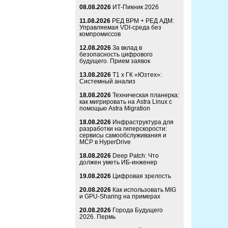
08.08.2026
ИТ-Пикник 2026
11.08.2026
РЕД ВРМ + РЕД АДМ:
Управляемая VDI-среда без
компромиссов
12.08.2026
За вклад в
безопасность цифрового
будущего. Прием заявок
13.08.2026
Т1 x ГК «Юзтех»:
Системный анализ
18.08.2026
Техническая планерка:
как мигрировать на Astra Linux с
помощью Astra Migration
18.08.2026
Инфраструктура для
разработки на гиперскорости:
сервисы самообслуживания и
MCP в HyperDrive
18.08.2026
Deep Patch: Что
должен уметь ИБ-инженер
19.08.2026
Цифровая зрелость
20.08.2026
Как использовать MIG
и GPU-Sharing на примерах
20.08.2026
Города Будущего
2026. Пермь