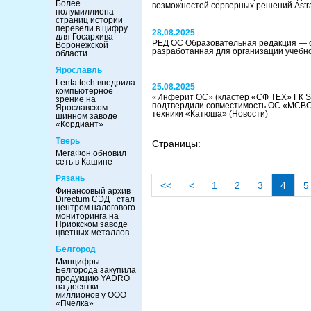
Более
возможностей серверных решений Astr
полумиллиона
страниц истории
перевели в цифру
28.08.2025
для Госархива
РЕД ОС Образовательная редакция — 
Воронежской
разработанная для организации учебн
области
Ярославль
Lenta tech внедрила
25.08.2025
компьютерное
«Инферит ОС» (кластер «СФ ТЕХ» ГК So
зрение на
подтвердили совместимость ОС «МСВС
Ярославском
техники «Катюша»
(Новости)
шинном заводе
«Кордиант»
Тверь
Страницы:
МегаФон обновил
сеть в Кашине
Рязань
<<
<
1
2
3
4
5
Финансовый архив
Directum СЭД+ стал
центром налогового
мониторинга на
Приокском заводе
цветных металлов
Белгород
Минцифры
Белгорода закупила
продукцию YADRO
на десятки
миллионов у ООО
«Пчелка»