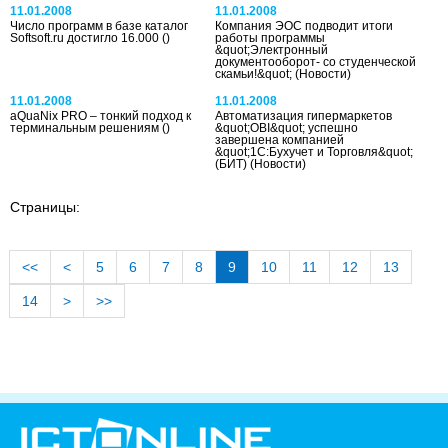
11.01.2008
11.01.2008
Число программ в базе каталог
Компания ЭОС подводит итоги
Softsoft.ru достигло 16.000
()
работы программы
&quot;Электронный
документооборот- со студенческой
скамьи!&quot;
(Новости)
11.01.2008
11.01.2008
aQuaNix PRO – тонкий подход к
Автоматизация гипермаркетов
терминальным решениям
()
&quot;OBI&quot; успешно
завершена компанией
&quot;1С:Бухучет и Торговля&quot;
(БИТ)
(Новости)
Страницы:
<<
<
5
6
7
8
9
10
11
12
13
14
>
>>