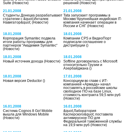
Suite
(Новости)
решений
(Новости)
21.01.2008
21.01.2008
Студенты Донецка разрабатывают
Tata запускает программы в
стратегии с &quot;Инталев:
Москве/ Крупнейшая индийская IT-
Навигатор&quot;
(Новости)
компания начинает операции в
России и СНГ
(Новости)
18.01.2008
18.01.2008
Корпорация Symantec подвела
Компании CPS и ВидеоПорт
итоги работы программы для
подписали соглашение о
партнеров “Академия Symantec“
дистрибуции
()
(Новости)
18.01.2008
18.01.2008
Новый источник дохода
(Новости)
Softline договорилась с Microsoft
относительно Грузии и
Азербайджана
()
18.01.2008
17.01.2008
Новая версия Deductor
()
Консорциум во главе с ИТ-
компанией «Армада» начал
поставлять в российские школы
свободное ПО на базе Linux,
стоимость контракта 59,5 млн руб
(Новости)
16.01.2008
16.01.2008
Система Cognos 8 Go! Mobile
&quot;Лаборатория
вышла для Windows Mobile
Касперского&quot; поставила
(Новости)
антивирусное ПО для
Федеральной таможенной службы
на 19,9 млн руб
(Новости)