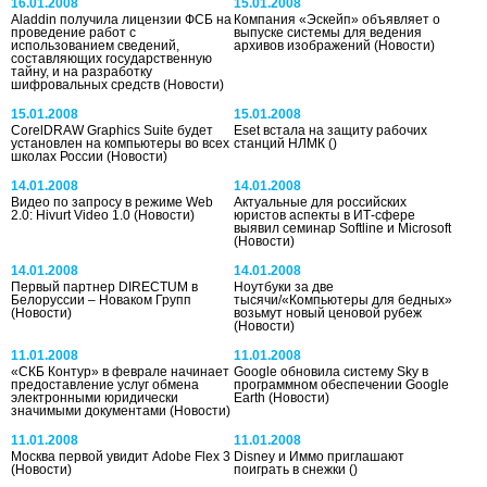
16.01.2008
15.01.2008
Aladdin получила лицензии ФСБ на
Компания «Эскейп» объявляет о
проведение работ с
выпуске системы для ведения
использованием сведений,
архивов изображений
(Новости)
составляющих государственную
тайну, и на разработку
шифровальных средств
(Новости)
15.01.2008
15.01.2008
CorelDRAW Graphics Suite будет
Eset встала на защиту рабочих
установлен на компьютеры во всех
станций НЛМК
()
школах России
(Новости)
14.01.2008
14.01.2008
Видео по запросу в режиме Web
Актуальные для российских
2.0: Hivurt Video 1.0
(Новости)
юристов аспекты в ИТ-сфере
выявил семинар Softline и Microsoft
(Новости)
14.01.2008
14.01.2008
Первый партнер DIRECTUM в
Ноутбуки за две
Белоруссии – Новаком Групп
тысячи/«Компьютеры для бедных»
(Новости)
возьмут новый ценовой рубеж
(Новости)
11.01.2008
11.01.2008
«СКБ Контур» в феврале начинает
Google обновила систему Sky в
предоставление услуг обмена
программном обеспечении Google
электронными юридически
Earth
(Новости)
значимыми документами
(Новости)
11.01.2008
11.01.2008
Москва первой увидит Adobe Flex 3
Disney и Иммо приглашают
(Новости)
поиграть в снежки
()