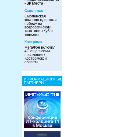
«ВК Места»
Смоленск
Смоленская
команда одержала
победу на
всероссийском
хакатоне «Кубок
Енисея»
Кострома
МегаФон включил
4G ещё в семи
поселениях
Костромской
области
ИНФОРМАЦИОННЫЕ
ПАРТНЕРЫ