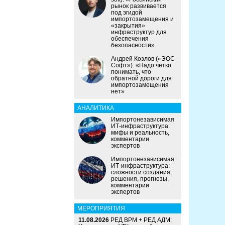
рынок развивается
под эгидой
импортозамещения и
«закрытия»
инфраструктур для
обеспечения
безопасности»
Андрей Козлов («ЭОС
Софт»): «Надо четко
понимать, что
обратной дороги для
импортозамещения
нет»
АНАЛИТИКА
Импортонезависимая
ИТ-инфраструктура:
мифы и реальность,
комментарии
экспертов
Импортонезависимая
ИТ-инфраструктура:
сложности создания,
решения, прогнозы,
комментарии
экспертов
МЕРОПРИЯТИЯ
11.08.2026
РЕД ВРМ + РЕД АДМ: