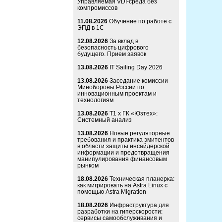
Управляемая VDI-среда без
компромиссов
11.08.2026
Обучение по работе с
ЭПД в 1С
12.08.2026
За вклад в
безопасность цифрового
будущего. Прием заявок
13.08.2026
IT Sailing Day 2026
13.08.2026
Заседание комиссии
Минобороны России по
инновационным проектам и
технологиям
13.08.2026
Т1 x ГК «Юзтех»:
Системный анализ
13.08.2026
Новые регуляторные
требования и практика эмитентов
в области защиты инсайдерской
информации и предотвращения
манипулирования финансовым
рынком
18.08.2026
Техническая планерка:
как мигрировать на Astra Linux с
помощью Astra Migration
18.08.2026
Инфраструктура для
разработки на гиперскорости:
сервисы самообслуживания и