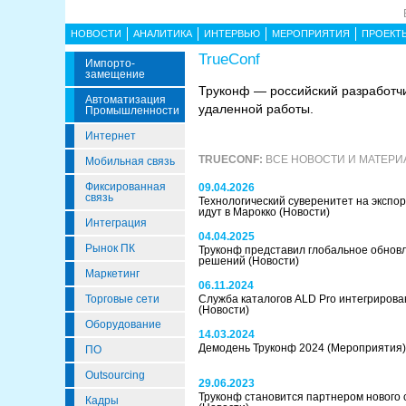
НОВОСТИ
АНАЛИТИКА
ИНТЕРВЬЮ
МЕРОПРИЯТИЯ
ПРОЕКТ
TrueConf
Импорто­
Замещение
Труконф — российский разработч
Автоматизация
удаленной работы.
Промышленности
Интернет
TRUECONF:
ВСЕ НОВОСТИ И МАТЕРИ
Мобильная связь
Фиксированная
09.04.2026
связь
Технологический суверенитет на экспор
идут в Марокко
(Новости)
Интеграция
04.04.2025
Рынок ПК
Труконф представил глобальное обнов
решений
(Новости)
Маркетинг
06.11.2024
Торговые сети
Служба каталогов ALD Pro интегрирован
(Новости)
Оборудование
14.03.2024
Демодень Труконф 2024
(Мероприятия)
ПО
Outsourcing
29.06.2023
Труконф становится партнером нового с
Кадры