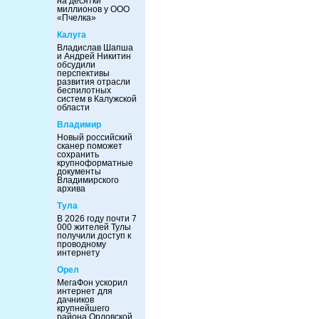
на десятки
миллионов у ООО
«Пчелка»
Калуга
Владислав Шапша
и Андрей Никитин
обсудили
перспективы
развития отрасли
беспилотных
систем в Калужской
области
Владимир
Новый российский
сканер поможет
сохранить
крупноформатные
документы
Владимирского
архива
Тула
В 2026 году почти 7
000 жителей Тулы
получили доступ к
проводному
интернету
Орел
МегаФон ускорил
интернет для
дачников
крупнейшего
района Орловской