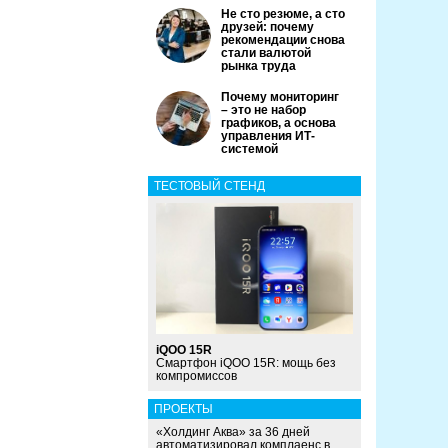
Не сто резюме, а сто
друзей: почему
рекомендации снова
стали валютой
рынка труда
Почему мониторинг
– это не набор
графиков, а основа
управления ИТ-
системой
ТЕСТОВЫЙ СТЕНД
iQOO 15R
Смартфон iQOO 15R: мощь без
компромиссов
ПРОЕКТЫ
«Холдинг Аква» за 36 дней
автоматизировал комплаенс в