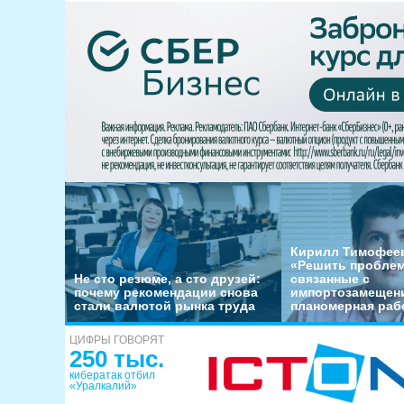
Кирилл Тимофеев
«Решить пробле
Не сто резюме, а сто друзей:
связанные с
почему рекомендации снова
импортозамещени
стали валютой рынка труда
планомерная раб
ЦИФРЫ ГОВОРЯТ
250 тыс.
кибератак отбил
«Уралкалий»