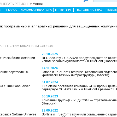
ВЫБРАТЬ РЕГИОН
> Москва
Ы
IT КЛАСС
КОЛОНКА РЕДАКТОРА
IT РЕЙТИНГ
ТЕСТОВЫЙ СТЕНД
РЕЛИЗ
ик программных и аппаратных решений для защищенных коммуник
АЛЫ С ЭТИМ КЛЮЧЕВЫМ СЛОВОМ
29.10.2025
т. Российские компании
RED Security и СICADA8 предупреждают об атака
использованием уязвимостей в TrueConf
(Новости
14.11.2024
ление портфеля UC-
Jatoba и TrueConf Enterprise: безопасная видеосв
критически важных инфраструктур
(Новости)
31.07.2024
а с TrueConf Server
ГК Softline поставила компании «Сибирский цеме
серверную ОС Astra Linux и TrueConf в рамках SE
06.10.2023
Компании Труконф и РЕД СОФТ — стратегические
(Новости)
29.09.2022
ервиса Softline Universe
Softline и TrueConf заключили соглашение о стра