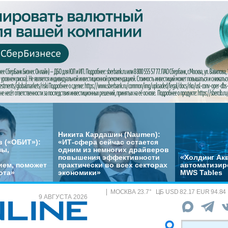
Никита Кардашин (Naumen):
 («ОБИТ»):
«ИТ-сфера сейчас остается
мы,
одним из немногих драйверов
повышения эффективности
«Холдинг Акв
ем, поможет
практически во всех секторах
автоматизир
ота»
экономики»
MWS Tables
МОСКВА
23.7
°
ЦБ
USD 82.17 EUR 94.84
9 АВГУСТА 2026