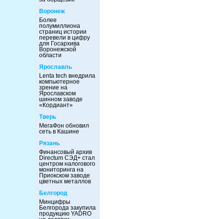
Воронеж
Более
полумиллиона
страниц истории
перевели в цифру
для Госархива
Воронежской
области
Ярославль
Lenta tech внедрила
компьютерное
зрение на
Ярославском
шинном заводе
«Кордиант»
Тверь
МегаФон обновил
сеть в Кашине
Рязань
Финансовый архив
Directum СЭД+ стал
центром налогового
мониторинга на
Приокском заводе
цветных металлов
Белгород
Минцифры
Белгорода закупила
продукцию YADRO