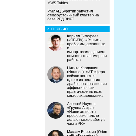
MWS Tables
РМИАЦ Бурятии запустил
отказоустойчивый кластер на
базе РЕД ВИРТ
ИНТЕРВЬЮ
Кирилл Тимофеев
(«ОБИТ»): «Решить
проблемы, связанные
с
импортозамещением,
поможет планомерная
работа»
Никита Кардашин
(Naumen): «ИТ-сфера
сейчас остается
одним из немногих
драйверов повышения
эффективности
практически во всех
секторах экономики»
Алексей Наумов,
«Группа Астра»:
«Наши эксперты
профессионально
делают свою работу в
части PR»
Максим Березин (Orion
soft): «Российский