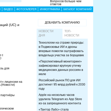
Вопросов больше чем
ответов
Ы
ВИДЕО
ФОТОГАЛЕРЕЯ
ИНФОГРАФИКА
КАТАЛОГ КОМПАНИЙ
ДОБАВИТЬ КОМПАНИЮ
аций (UC) и
НОВОСТИ
ТОП-
ДНЯ
НОВОСТИ
Технологии на страже природы:
в Подмосковье ИИ и дроны
впервые помогли оштрафовать
х с
владельца участка за борщевик
)
«Перспективный мониторинг»
зафиксировал крупную утечку
язь для
медицинских данных россиян в
июле
Российский рынок ПО для ИИ
нт» лицензии на
достигнет 95 млрд рублей к 2030
A
(Новости)
году
Apple на несколько часов
 партнёры
удалила Telegram из App Store
из-за запрещенного контента
тегическом
«Тантор Лабс» стала