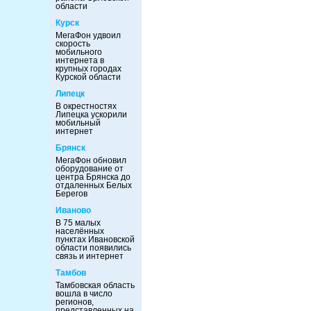
области
Курск
МегаФон удвоил
скорость
мобильного
интернета в
крупных городах
Курской области
Липецк
В окрестностях
Липецка ускорили
мобильный
интернет
Брянск
МегаФон обновил
оборудование от
центра Брянска до
отдаленных Белых
Берегов
Иваново
В 75 малых
населённых
пунктах Ивановской
области появились
связь и интернет
Тамбов
Тамбовская область
вошла в число
регионов,
представленных на