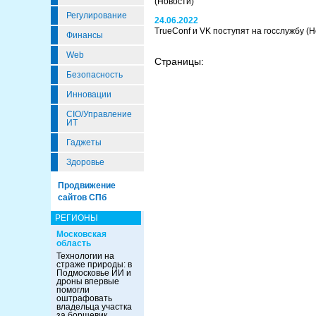
(Новости)
Регулирование
24.06.2022
TrueConf и VK поступят на госслужбу
(Н
Финансы
Web
Страницы:
Безопасность
Инновации
CIO/Управление
ИТ
Гаджеты
Здоровье
Продвижение
сайтов СПб
РЕГИОНЫ
Московская
область
Технологии на
страже природы: в
Подмосковье ИИ и
дроны впервые
помогли
оштрафовать
владельца участка
за борщевик