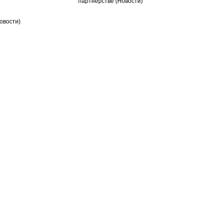
партнерстве
(Новости)
овости)