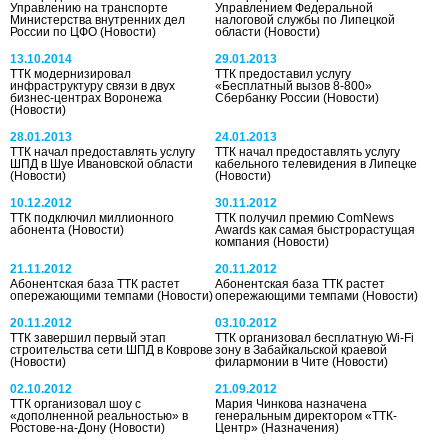
Управлению на транспорте
Управлением Федеральной
Министерства внутренних дел
налоговой службы по Липецкой
России по ЦФО
(Новости)
области
(Новости)
13.10.2014
29.01.2013
ТТК модернизировал
ТТК предоставил услугу
инфраструктуру связи в двух
«Бесплатный вызов 8-800»
бизнеc-центрах Воронежа
Сбербанку России
(Новости)
(Новости)
28.01.2013
24.01.2013
ТТК начал предоставлять услугу
ТТК начал предоставлять услугу
ШПД в Шуе Ивановской области
кабельного телевидения в Липецке
(Новости)
(Новости)
10.12.2012
30.11.2012
ТТК подключил миллионного
ТТК получил премию ComNews
абонента
(Новости)
Awards как самая быстрорастущая
компания
(Новости)
21.11.2012
20.11.2012
Абонентская база ТТК растет
Абонентская база ТТК растет
опережающими темпами
(Новости)
опережающими темпами
(Новости)
20.11.2012
03.10.2012
ТТК завершил первый этап
ТТК организовал бесплатную Wi-Fi
строительства сети ШПД в Коврове
зону в Забайкальской краевой
(Новости)
филармонии в Чите
(Новости)
02.10.2012
21.09.2012
ТТК организовал шоу с
Мария Чинкова назначена
«дополненной реальностью» в
генеральным директором «ТТК-
Ростове-на-Дону
(Новости)
Центр»
(Назначения)