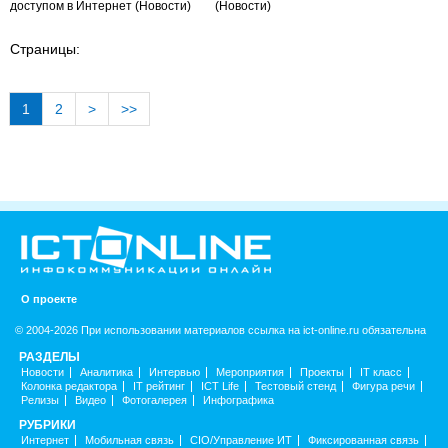
доступом в Интернет
(Новости)
(Новости)
Страницы:
1
2
>
>>
О проекте
© 2004-2026 При использовании материалов ссылка на ict-online.ru обязательна
РАЗДЕЛЫ
Новости
Аналитика
Интервью
Мероприятия
Проекты
IT класс
Колонка редактора
IT рейтинг
ICT Life
Тестовый стенд
Фигура речи
Релизы
Видео
Фотогалерея
Инфографика
РУБРИКИ
Интернет
Мобильная связь
CIO/Управление ИТ
Фиксированная связь