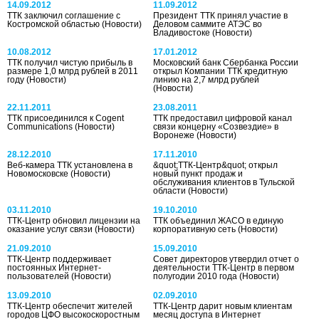
14.09.2012
11.09.2012
ТТК заключил соглашение с
Президент ТТК принял участие в
Костромской областью
(Новости)
Деловом саммите АТЭС во
Владивостоке
(Новости)
10.08.2012
17.01.2012
ТТК получил чистую прибыль в
Московский банк Сбербанка России
размере 1,0 млрд рублей в 2011
открыл Компании ТТК кредитную
году
(Новости)
линию на 2,7 млрд рублей
(Новости)
22.11.2011
23.08.2011
ТТК присоединился к Cogent
ТТК предоставил цифровой канал
Communications
(Новости)
связи концерну «Созвездие» в
Воронеже
(Новости)
28.12.2010
17.11.2010
Веб-камера ТТК установлена в
&quot;ТТК-Центр&quot; открыл
Новомосковске
(Новости)
новый пункт продаж и
обслуживания клиентов в Тульской
области
(Новости)
03.11.2010
19.10.2010
ТТК-Центр обновил лицензии на
ТТК объединил ЖАСО в единую
оказание услуг связи
(Новости)
корпоративную сеть
(Новости)
21.09.2010
15.09.2010
ТТК-Центр поддерживает
Совет директоров утвердил отчет о
постоянных Интернет-
деятельности ТТК-Центр в первом
пользователей
(Новости)
полугодии 2010 года
(Новости)
13.09.2010
02.09.2010
ТТК-Центр обеспечит жителей
ТТК-Центр дарит новым клиентам
городов ЦФО высокоскоростным
месяц доступа в Интернет