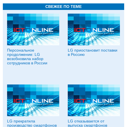
СВЕЖЕЕ ПО ТЕМЕ
Персональное
LG приостановит поставки
продолжение: LG
в Россию
возобновила набор
сотрудников в России
LG прекратила
LG отказывается от
производство смартфонов
выпуска смартфонов