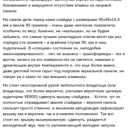
боковинками и кажущееся отсутствие клавиш на лицевой
панели.
На самом деле перед нами слайдер с размерами 95x46x16,4
мм и весом 90 граммов – очень даже неплохие показатели,
особенно по весу. Конечно, не «малышка», но не будем
забывать, что самые лучшие шоколадные плитки весят как раз
порядка ста граммов – в крайнем случае 90, как и наш
подопечный. В «спящем» состоянии он, наподобие
законсервированного… нет, не ананаса – трансформера – тих и
кроток, ничего на его поверхностях не светится, намекая о
дремлющем внутри темпераменте и, что еще более важно,
даже дисплей почти скрыт под покровом зеркальной панели, не
говоря уж о каких-то там внешних клавишах.
Но стоит неосторожной рукой любопытного владельца (или
владелицы, что более вероятно, учитывая вероятную целевую
аудиторию КЕ800) сдвинуть крышку слайдера… Кстати, тут он
полностью оправдывает звание слайдера – верхняя панель
скользит просто отменно, а механизм автодоводки зафиксирует
крышку как в верхнем, так и в нижнем положениях. Так вот,
стоит ее, крышку вышеуказанную, сдвинуть, раздается
мелодичный звук, чем-то напоминающий мелодию запуска