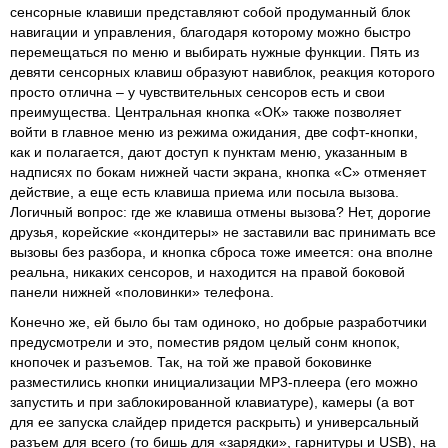
сенсорные клавиши представляют собой продуманный блок
навигации и управления, благодаря которому можно быстро
перемещаться по меню и выбирать нужные функции. Пять из
девяти сенсорных клавиш образуют навиблок, реакция которого
просто отлична – у чувствительных сенсоров есть и свои
преимущества. Центральная кнопка «ОК» также позволяет
войти в главное меню из режима ожидания, две софт-кнопки,
как и полагается, дают доступ к пунктам меню, указанным в
надписях по бокам нижней части экрана, кнопка «С» отменяет
действие, а еще есть клавиша приема или посыла вызова.
Логичный вопрос: где же клавиша отмены вызова? Нет, дорогие
друзья, корейские «кондитеры» не заставили вас принимать все
вызовы без разбора, и кнопка сброса тоже имеется: она вполне
реальна, никаких сенсоров, и находится на правой боковой
панели нижней «половинки» телефона.
Конечно же, ей было бы там одиноко, но добрые разработчики
предусмотрели и это, поместив рядом целый сонм кнопок,
кнопочек и разъемов. Так, на той же правой боковинке
разместились кнопки инициализации МР3-плеера (его можно
запустить и при заблокированной клавиатуре), камеры (а вот
для ее запуска слайдер придется раскрыть) и универсальный
разъем для всего (то бишь для «зарядки», гарнитуры и USB), на