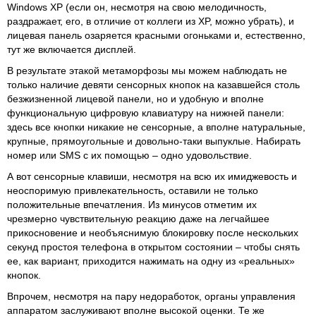
Windows XP (если он, несмотря на свою мелодичность,
раздражает, его, в отличие от коллеги из XP, можно убрать), и
лицевая панель озаряется красными огоньками и, естественно,
тут же включается дисплей.
В результате этакой метаморфозы мы можем наблюдать не
только наличие девяти сенсорных кнопок на казавшейся столь
безжизненной лицевой панели, но и удобную и вполне
функциональную цифровую клавиатуру на нижней панели:
здесь все кнопки никакие не сенсорные, а вполне натуральные,
крупные, прямоугольные и довольно-таки выпуклые. Набирать
номер или SMS с их помощью – одно удовольствие.
А вот сенсорные клавиши, несмотря на всю их имиджевость и
неоспоримую привлекательность, оставили не только
положительные впечатления. Из минусов отметим их
чрезмерно чувствительную реакцию даже на легчайшее
прикосновение и необъяснимую блокировку после нескольких
секунд простоя телефона в открытом состоянии – чтобы снять
ее, как вариант, приходится нажимать на одну из «реальных»
кнопок.
Впрочем, несмотря на пару недоработок, органы управления
аппаратом заслуживают вполне высокой оценки. Те же