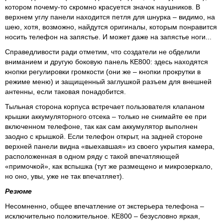
котором почему-то скромно красуется значок наушников. В
верхнем углу панели находится петля для шнурка – видимо, на
шею, хотя, возможно, найдутся оригиналы, которым понравится
носить телефон на запястье. И может даже на запястье ноги...
Справедливости ради отметим, что создатели не обделили
вниманием и другую боковую панель КЕ800: здесь находятся
кнопки регулировки громкости (они же – кнопки прокрутки в
режиме меню) и защищенный заглушкой разъем для внешней
антенны, если таковая понадобится.
Тыльная сторона корпуса встречает пользователя клапаном
крышки аккумуляторного отсека – только не снимайте ее при
включенном телефоне, так как сам аккумулятор выполнен
заодно с крышкой. Если телефон открыт, на задней стороне
верхней панели видна «выехавшая» из своего укрытия камера,
расположенная в одном ряду с такой впечатляющей
«примочкой», как вспышка (тут же размещено и микрозеркало,
но оно, увы, уже не так впечатляет).
Резюме
Несомненно, общее впечатление от экстерьера телефона –
исключительно положительное. КЕ800 – безусловно яркая,