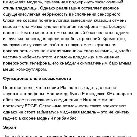
имиджевая модель, призванная подчеркнуть эксклюзивный
стиль владелицы. Однако реализация оставляет двоякое
ощущение: легкая небрежность в исполнении сенсорного
блока, не совсем понятна логика вынесения клавиши отмены
вызова – она же включения питания телефона – на боковую
панель. Тем не менее тот же сенсорный блок является одним
из лучших на сегодня среди подобных решений. Кроме того,
заслуживает уважения забота о покупателе: зеркальная
поверхность склонна к «заляпыванию» «пальчиками», и, чтобы
частично избежать этого и помочь владельцу в очищении
поверхности телефона, его снабдили симпатичным бархатным
мешочком-футляром.
Функциональные возможности
Понятное дело, что в серии Platinum выходят далеко не
«пустые» телефоны. Например, буква Е в индексе КЕ аппарата
обозначает возможность соединения с Интернетом по
протоколу EDGE. Остальные возможности также впечатляют,
однако не стоит забывать: имиджевая модель – это не хайтек-
гаджет, а скорее модный прибамбас.
Экран
Дисплей кажется не слишком большим из-за широких рамок по