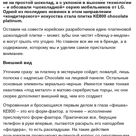
не на простой шоколад, а с уклоном в высокие технологии
– и обозвали «шоколадной» серию мобильников от LG.
Одной из последних новинок в этом направлении
«кондитерского» искусства стала плитка KE800 chocolate
platinum.
Оставим на совести корейских разработчиков идею платиновой
шоколадной плитки – может, зубы они чистят «бленд-э-медом»
и могут грызть что угодно. Но главное все же не в бренде, а в
содержании, которому мы и уделим самое пристальное
внимание.
Внешний вид
Уточним сразу: за платину в экстерьере сойдет, пожалуй, лишь
полоска с надписью Chocolate на лицевой панели. Остальные
основные элементы зеркально-черные. Имеются также тонкая
окантовка «под металл» и матово-серебристые торцы, но они
скорее дополняют внешний вид, чем его создают.
Откровенная и бросающаяся первым делом в глаза «фишка»
КЕ800 – это его форм-фактор, а точнее – исполнение
пресловутого форм-фактора. Практически все, берущие
телефон в руки впервые, пытаются раскрыть его наподобие
«фолдера», то есть раскладушки. На такие действия
пользователя провоцирует вытянутый корпус со скругленными