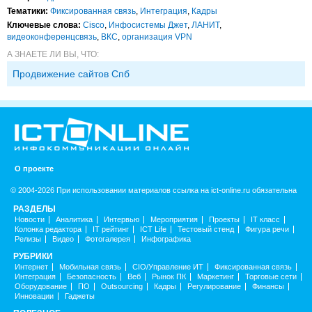
Тематики:
Фиксированная связь
,
Интеграция
,
Кадры
Ключевые слова:
Cisco
,
Инфосистемы Джет
,
ЛАНИТ
,
видеоконференцсвязь
,
ВКС
,
организация VPN
А ЗНАЕТЕ ЛИ ВЫ, ЧТО:
Продвижение сайтов Спб
О проекте
© 2004-2026 При использовании материалов ссылка на ict-online.ru обязательна
РАЗДЕЛЫ
Новости
Аналитика
Интервью
Мероприятия
Проекты
IT класс
Колонка редактора
IT рейтинг
ICT Life
Тестовый стенд
Фигура речи
Релизы
Видео
Фотогалерея
Инфографика
РУБРИКИ
Интернет
Мобильная связь
CIO/Управление ИТ
Фиксированная связь
Интеграция
Безопасность
Веб
Рынок ПК
Маркетинг
Торговые сети
Оборудование
ПО
Outsourcing
Кадры
Регулирование
Финансы
Инновации
Гаджеты