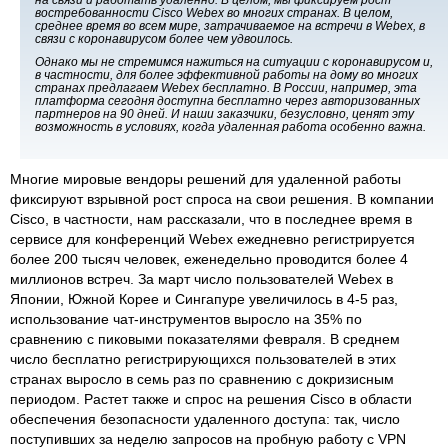
востребованности Cisco Webex во многих странах. В целом,
среднее время во всем мире, затрачиваемое на встречи в Webex, в
связи с коронавирусом более чем удвоилось.
Однако мы не стремимся нажиться на ситуации с коронавирусом и,
в частности, для более эффективной работы на дому во многих
странах предлагаем Webex бесплатно. В России, например, эта
платформа сегодня доступна бесплатно через авторизованных
партнеров на 90 дней. И наши заказчики, безусловно, ценят эту
возможность в условиях, когда удаленная работа особенно важна.
Многие мировые вендоры решений для удаленной работы
фиксируют взрывной рост спроса на свои решения. В компании
Cisco, в частности, нам рассказали, что в последнее время в
сервисе для конференций Webex ежедневно регистрируется
более 200 тысяч человек, еженедельно проводится более 4
миллионов встреч. За март число пользователей Webex в
Японии, Южной Корее и Сингапуре увеличилось в 4-5 раз,
использование чат-инструментов выросло на 35% по
сравнению с пиковыми показателями февраля. В среднем
число бесплатно регистрирующихся пользователей в этих
странах выросло в семь раз по сравнению с докризисным
периодом. Растет также и спрос на решения Cisco в области
обеспечения безопасности удаленного доступа: так, число
поступивших за неделю запросов на пробную работу с VPN