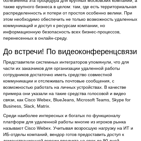
болезненна эта процедура для крупных московских компаний, а
также крупного бизнеса в целом: там, где есть территориальная
распределенность и потери от простоя особенно велики. При
этом необходимо обеспечить не только возможность удаленных
коммуникаций и доступ к ресурсам компании, но
информационную безопасность всех бизнес-процессов,
перенесенных в онлайн-среду.
До встречи! По видеоконференцсвязи
Представители системных интеграторов упомянули, что для
части их заказчиков для организации удаленной работы
сотрудников достаточно иметь средство совместной
коммуникации и отслеживать почтовые сообщения, с
возможностью работать на личных устройствах. В качестве
примера они указали на такие средства голосовой и видео
связи, как Cisco Webex, BlueJeans, Microsoft Teams, Skype for
Business, Slack, Matrix.
Среди наиболее интересных и богатых по функционалу
платформ для удаленной работы многие из игроков рынка
называют Cisco Webex. Учитывая возросшую нагрузку на ИТ и
ИБ-отделы компаний, вендор готов предоставить доступ к
демонстрационной версии продукта на срок до 90 дней.