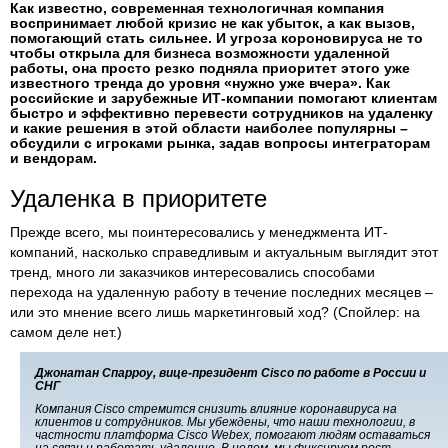
Как известно, современная технологичная компания
воспринимает любой кризис не как убыток, а как вызов,
помогающий стать сильнее. И угроза короновируса не то
чтобы открыла для бизнеса возможности удаленной
работы, она просто резко подняла приоритет этого уже
известного тренда до уровня «нужно уже вчера». Как
российские и зарубежные ИТ-компании помогают клиентам
быстро и эффективно перевести сотрудников на удаленку
и какие решения в этой области наиболее популярны –
обсудили с игроками рынка, задав вопросы интеграторам
и вендорам.
Удаленка в приоритете
Прежде всего, мы поинтересовались у менеджмента ИТ-
компаний, насколько справедливым и актуальным выглядит этот
тренд, много ли заказчиков интересовались способами
перехода на удаленную работу в течение последних месяцев –
или это мнение всего лишь маркетинговый ход? (Спойлер: на
самом деле нет.)
Джонатан Спарроу, вице-президент Cisco по работе в России и
СНГ
Компания Cisco стремится снизить влияние коронавируса на
клиентов и сотрудников. Мы убеждены, что наши технологии, в
частности платформа Cisco Webex, помогают людям оставаться
на связи и работать удаленно. В целом, мы фиксируем рост