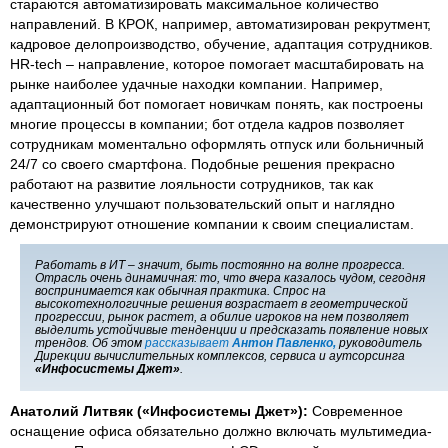
стараются автоматизировать максимальное количество
направлений. В КРОК, например, автоматизирован рекрутмент,
кадровое делопроизводство, обучение, адаптация сотрудников.
HR-tech – направление, которое помогает масштабировать на
рынке наиболее удачные находки компании. Например,
адаптационный бот помогает новичкам понять, как построены
многие процессы в компании; бот отдела кадров позволяет
сотрудникам моментально оформлять отпуск или больничный
24/7 со своего смартфона. Подобные решения прекрасно
работают на развитие лояльности сотрудников, так как
качественно улучшают пользовательский опыт и наглядно
демонстрируют отношение компании к своим специалистам.
Работать в ИТ – значит, быть постоянно на волне прогресса.
Отрасль очень динамичная: то, что вчера казалось чудом, сегодня
воспринимается как обычная практика. Спрос на
высокотехнологичные решения возрастает в геометрической
прогрессии, рынок растет, а обилие игроков на нем позволяет
выделить устойчивые тенденции и предсказать появление новых
трендов. Об этом
рассказывает
Антон Павленко,
руководитель
Дирекции вычислительных комплексов, сервиса и аутсорсинга
«Инфосистемы Джет»
.
Анатолий Литвяк
(
«Инфосистемы Джет»
)
:
Современное
оснащение офиса обязательно должно включать мультимедиа-