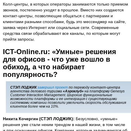
Колл-центры, в которых операторы занимаются только приемом
звонков, постепенно уходят в прошлое. Вместо них создаются
контакт-центры, позволяющие общаться с партнерами и
клиентами разными способами, будь это мессенджер на сайте,
заявка через Интернет или социальные сети. Современные
средства связи обрабатывают все каналы, по которым могут
прийти запросы.
ICT-Online.ru:
«
Умные
»
решения
для офисов - что уже вошло в
обиход,
а
что набирает
популярность?
СТЭП ЛОДЖИК
завершил проект
по переводу контакт-центра
агентства делового туризма
«Аэроклуб»
на платформу Genesys
Customer Interaction Management. Широкие функциональные
возможности платформы и ее интеграция с существующими
системами компании позволили увеличить скорость обслуживания
клиентов более чем на 10%.
Никита Кочергин (СТЭП ЛОДЖИК):
Безусловно, «умные»
решения уже стали неким трендом в нашей жизни, в том числе
и при оснащении офисов. Компании, которые задумываются об