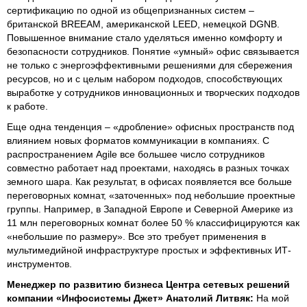
сертификацию по одной из общепризнанных систем –
британской BREEAM, американской LEED, немецкой DGNB.
Повышенное внимание стало уделяться именно комфорту и
безопасности сотрудников. Понятие «умный» офис связывается
не только с энергоэффективными решениями для сбережения
ресурсов, но и с целым набором подходов, способствующих
выработке у сотрудников инновационных и творческих подходов
к работе.
Еще одна тенденция – «дробление» офисных пространств под
влиянием новых форматов коммуникации в компаниях. С
распространением Agile все большее число сотрудников
совместно работает над проектами, находясь в разных точках
земного шара. Как результат, в офисах появляется все больше
переговорных комнат, «заточенных» под небольшие проектные
группы. Например, в Западной Европе и Северной Америке из
11 млн переговорных комнат более 50 % классифицируются как
«небольшие по размеру». Все это требует применения в
мультимедийной инфраструктуре простых и эффективных ИТ-
инструментов.
М
енеджер по развитию бизнеса Центра сетевых решений
компании
«
Инфосистемы Джет
»
Анатолий Литвяк
:
На мой