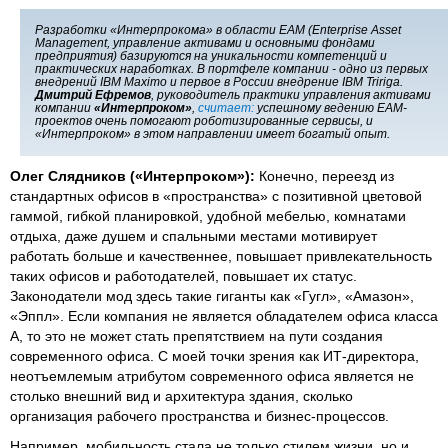
Разработки «Интерпрокома» в области EAM (Enterprise Asset
Management, управление активами и основными фондами
предприятия) базируются на уникальности компетенций и
практических наработках. В портфеле компании - одно из первых
внедрений IBM Maximo и первое в России внедрение IBM Tririga.
Дмитрий Ефремов
, руководитель практики управления активами
компании
«Интерпроком»
,
считает:
успешному ведению ЕАМ-
проектов очень помогают роботизированные сервисы, и
«Интерпроком» в этом направлении имеет богатый опыт.
Олег Слядников («Интерпроком»):
Конечно, переезд из
стандартных офисов в «пространства» с позитивной цветовой
гаммой, гибкой планировкой, удобной мебелью, комнатами
отдыха, даже душем и спальными местами мотивирует
работать больше и качественнее, повышает привлекательность
таких офисов и работодателей, повышает их статус.
Законодатели мод здесь такие гиганты как «Гугл», «Амазон»,
«Эппл». Если компания не является обладателем офиса класса
А, то это не может стать препятствием на пути создания
современного офиса. С моей точки зрения как ИТ-директора,
неотъемлемым атрибутом современного офиса является не
столько внешний вид и архитектура здания, сколько
организация рабочего пространства и бизнес-процессов.
Например, мобильность стала не только стилем жизни, но и