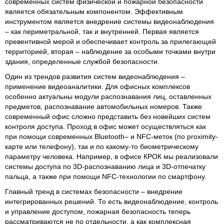
современных систем физической и пожарной безопасности
является обязательным компонентом. Эффективным
инструментом является внедрение системы видеонаблюдения
– как периметральной, так и внутренней. Первая является
превентивной мерой и обеспечивает контроль за прилегающей
территорией, вторая – наблюдение за особыми точками внутри
здания, определенные службой безопасности.
Один из трендов развития систем видеонаблюдения –
применение видеоаналитики. Для офисных комплексов
особенно актуальны модули распознавания лиц, оставленных
предметов, распознавание автомобильных номеров. Также
современный офис сложно представить без новейших систем
контроля доступа. Проход в офис может осуществляться как
при помощи современных Bluetooth– и NFC-меток (по proximity-
карте или телефону), так и по какому-то биометрическому
параметру человека. Например, в офисе КРОК мы реализовали
системы доступа по 3D-распознаванию лица и 3D-отпечатку
пальца, а также при помощи NFC-технологии по смартфону.
Главный тренд в системах безопасности – внедрение
интегрированных решений. То есть видеонаблюдение, контроль
и управление доступом, пожарная безопасность теперь
рассматриваются не по отдельности, а как комплексная