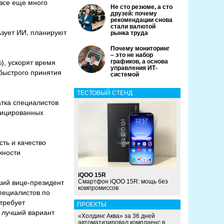
 все еще много
Не сто резюме, а сто
друзей: почему
рекомендации снова
стали валютой
ьзует ИИ, планируют
рынка труда
Почему мониторинг
– это не набор
графиков, а основа
), ускорят время
управления ИТ-
быстрого принятия
системой
ТЕСТОВЫЙ СТЕНД
тка специалистов
фицированных
ть и качество
жности
iQOO 15R
Смартфон iQOO 15R: мощь без
ший вице-президент
компромиссов
пециалистов по
требует
ПРОЕКТЫ
т лучший вариант
«Холдинг Аква» за 36 дней
автоматизировал комплаенс в