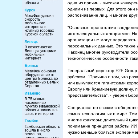
одна из причин - высокая конкур
области
одними из первых. Для этого они 
Курск
распознавание лиц, и многие дру
МегаФон удвоил
скорость
мобильного
интернета в
"Основные препятствия внедрения
крупных городах
интеллектуальных алгоритмов. На 
Курской области
организации не могут передавать 
Липецк
персональных данных. Это также 
В окрестностях
Липецка ускорили
Наконец многие руководители осо
мобильный
технологические особенности таки
интернет
Брянск
Генеральный директор F2F Group 
МегаФон обновил
оборудование от
рубежом. "Причина в том, что раз
центра Брянска до
отдаленных Белых
или выкупаются гигантскими корп
Берегов
Европу или Кремниевую долину, п
Иваново
представительства", - уверен Бор
В 75 малых
населённых
пунктах Ивановской
Специалист по связям с обществе
области появились
самых технологичных в мире. Тем
связь и интернет
многие факторы: длительный цикл
Тамбов
понимание принципов работы ИИ н
Тамбовская область
вошла в число
нужно меньше бояться эксперимен
регионов,
представленных на