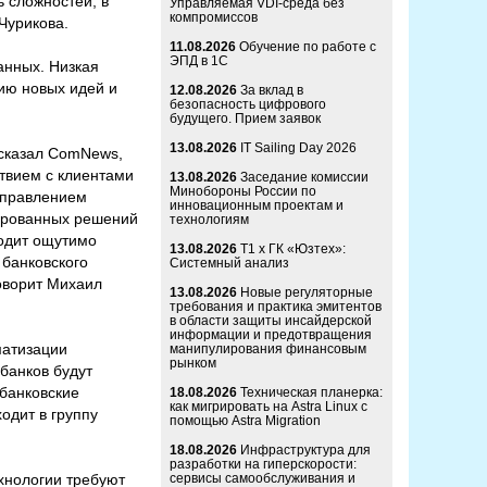
 сложностей, в
Управляемая VDI-среда без
компромиссов
Чурикова.
11.08.2026
Обучение по работе с
ЭПД в 1С
данных. Низкая
ию новых идей и
12.08.2026
За вклад в
безопасность цифрового
будущего. Прием заявок
13.08.2026
IT Sailing Day 2026
ссказал ComNews,
твием с клиентами
13.08.2026
Заседание комиссии
Минобороны России по
 управлением
инновационным проектам и
зированных решений
технологиям
одит ощутимо
13.08.2026
Т1 x ГК «Юзтех»:
 банковского
Системный анализ
говорит Михаил
13.08.2026
Новые регуляторные
требования и практика эмитентов
в области защиты инсайдерской
информации и предотвращения
матизации
манипулирования финансовым
рынком
банков будут
 банковские
18.08.2026
Техническая планерка:
как мигрировать на Astra Linux с
ходит в группу
помощью Astra Migration
18.08.2026
Инфраструктура для
разработки на гиперскорости:
хнологии требуют
сервисы самообслуживания и