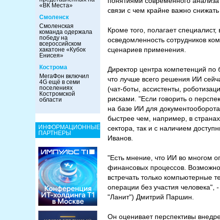
понятиями современного анализа 
«ВК Места»
связи с чем крайне важно снижать
Смоленск
Смоленская
Кроме того, полагает специалист,
команда одержала
победу на
осведомленность сотрудников ком
всероссийском
сценариев применения.
хакатоне «Кубок
Енисея»
Кострома
Директор центра компетенций по 
МегаФон включил
что лучше всего решения ИИ сейч
4G ещё в семи
поселениях
(чат-боты, ассистенты, роботизац
Костромской
рисками. "Если говорить о персп
области
на базе ИИ для документооборот
быстрее чем, например, в странах
ИНФОРМАЦИОННЫЕ
сектора, так и с наличием доступ
ПАРТНЕРЫ
Иванов.
"Есть мнение, что ИИ во многом о
финансовых процессов. Возможно,
встречать только компьютерные те
операции без участия человека", -
"Ланит") Дмитрий Паршин.
Он оценивает перспективы внедре