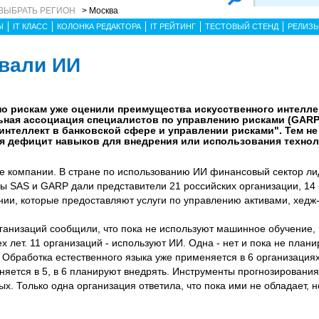
ВЫБРАТЬ РЕГИОН
> Москва
Ы
IT КЛАСС
КОЛОНКА РЕДАКТОРА
IT РЕЙТИНГ
ТЕСТОВЫЙ СТЕНД
РЕЛИЗ
вали ИИ
о рискам уже оценили преимущества искусственного интеллек
ьная ассоциация специалистов по управлению рисками (GARP
нтеллект в банковской сфере и управлении рисками". Тем не 
 дефицит навыков для внедрения или использования технол
ие компании. В стране по использованию ИИ финансовый сектор лид
ты SAS и GARP дали представители 21 российских организации, 14 -
ии, которые предоставляют услуги по управлению активами, хедж
ганизаций сообщили, что пока не используют машинное обучение,
х лет. 11 организаций - используют ИИ. Одна - нет и пока не плани
 Обработка естественного языка уже применяется в 6 организациях
яется в 5, в 6 планируют внедрять. Инструменты прогнозировани
ых. Только одна организация ответила, что пока ими не обладает, 