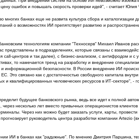
данных. При внедрении систем на основе ИИ невозможно избежать
 цену ошибок и повышать скорость проверки идей", - считает Юлия 
 во многих банках еще не развита культура сбора и каталогизации 
паний о возможностях ИИ препятствует развитию и распространен
банковским технологиям компании "Техносерв" Михаил Иванов ра
ас представлены в подразделениях, которые связаны с взаимодейс
ия call-центров и так далее), с бизнес-анализом, с антифродом и с
ективах, то намечается тренд на разработку и внедрение специали
а и информационной безопасности. В России внедрение ИИ происх
 ЕС. Это связано как с достаточностью свободного капитала внутри
ных и квалифицированных человеческих ресурсов в ИТ-секторе", - 
пределит будущее банковского рынка, ведь все идет к полной авто
 через несколько лет вместо привычных операционистов клиентов 
рминалы. Через них можно будет заказать услуги, карты, провести
 прогнозирует руководитель центра разработки компании Artezio (в
нии ИИ в банках как "радужные". По мнению Дмитрия Паршина, те