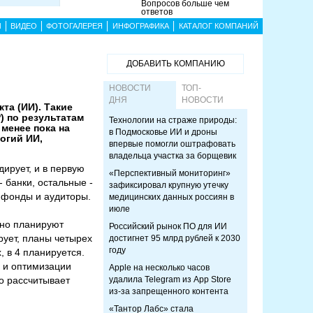
Вопросов больше чем
ответов
Ы
ВИДЕО
ФОТОГАЛЕРЕЯ
ИНФОГРАФИКА
КАТАЛОГ КОМПАНИЙ
ДОБАВИТЬ КОМПАНИЮ
НОВОСТИ
ТОП-
ДНЯ
НОВОСТИ
та (ИИ). Такие
) по результатам
Технологии на страже природы:
менее пока на
в Подмосковье ИИ и дроны
огий ИИ,
впервые помогли оштрафовать
владельца участка за борщевик
ирует, и в первую
«Перспективный мониторинг»
 банки, остальные -
зафиксировал крупную утечку
-фонды и аудиторы.
медицинских данных россиян в
июле
 но планируют
Российский рынок ПО для ИИ
рует, планы четырех
достигнет 95 млрд рублей к 2030
году
, в 4 планируется.
я и оптимизации
Apple на несколько часов
но рассчитывает
удалила Telegram из App Store
из-за запрещенного контента
«Тантор Лабс» стала