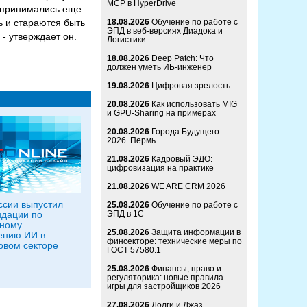
MCP в HyperDrive
е принимались еще
ь и стараются быть
18.08.2026
Обучение по работе с
ЭПД в веб-версиях Диадока и
- утверждает он.
Логистики
18.08.2026
Deep Patch: Что
должен уметь ИБ-инженер
19.08.2026
Цифровая зрелость
20.08.2026
Как использовать MIG
и GPU-Sharing на примерах
20.08.2026
Города Будущего
2026. Пермь
21.08.2026
Кадровый ЭДО:
цифровизация на практике
21.08.2026
WE ARE CRM 2026
ссии выпустил
25.08.2026
Обучение по работе с
дации по
ЭПД в 1С
сному
25.08.2026
Защита информации в
ению ИИ в
финсекторе: технические меры по
вом секторе
ГОСТ 57580.1
25.08.2026
Финансы, право и
регуляторика: новые правила
игры для застройщиков 2026
27.08.2026
Долги и Джаз.