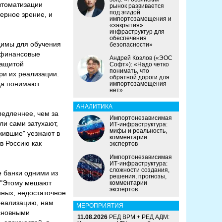
втоматизации
рынок развивается
под эгидой
терное зрение, и
импортозамещения и
«закрытия»
инфраструктур для
обеспечения
димы для обучения
безопасности»
, финансовые
Андрей Козлов («ЭОС
защитой
Софт»): «Надо четко
понимать, что
ри их реализации.
обратной дороги для
гда понимают
импортозамещения
нет»
АНАЛИТИКА
медленнее, чем за
Импортонезависимая
ли сами затухают,
ИТ-инфраструктура:
мифы и реальность,
жившие" уезжают в
комментарии
в Россию как
экспертов
Импортонезависимая
ИТ-инфраструктура:
сложности создания,
 банки одними из
решения, прогнозы,
. "Этому мешают
комментарии
экспертов
нных, недостаточное
реализацию, нам
МЕРОПРИЯТИЯ
основными
11.08.2026
РЕД ВРМ + РЕД АДМ: