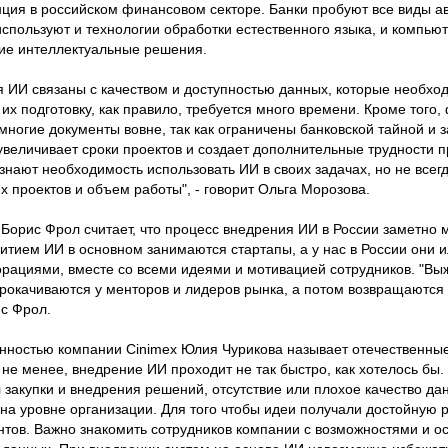
енция в российском финансовом секторе. Банки пробуют все виды а
используют и технологии обработки естественного языка, и компью
гие интеллектуальные решения.
 ИИ связаны с качеством и доступностью данных, которые необхо
их подготовку, как правило, требуется много времени. Кроме того
многие документы вовне, так как ограничены банковской тайной и 
увеличивает сроки проектов и создает дополнительные трудности п
знают необходимость использовать ИИ в своих задачах, но не все
х проектов и объем работы", - говорит Ольга Морозова.
Борис Фрол считает, что процесс внедрения ИИ в России заметно 
витием ИИ в основном занимаются стартапы, а у нас в России они и
орациями, вместе со всеми идеями и мотивацией сотрудников. "Вы
рокачиваются у менторов и лидеров рынка, а потом возвращаются 
ис Фрол.
нностью компании Cinimex Юлия Чурикова называет отечественные
 не менее, внедрение ИИ проходит не так быстро, как хотелось бы
 закупки и внедрения решений, отсутствие или плохое качество да
а уровне организации. Для того чтобы идеи получали достойную 
тов. Важно знакомить сотрудников компании с возможностями и 