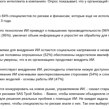
ого интеллекта в компаниях. Опрос показывает, что у организаций
что 84% специалистов по рискам и финансам, которые еще не испол
3 года.
что технологии ИИ приведут к повышению производительности (96%
(95%), увеличат объем информации и упростят ее обработку для 
виями для внедрения ИИ остаются социальное напряжение и нехва
ьше половины опрошенных (52%) обеспокоены недостатком квали
ы уверены, что в их организациях продолжат внедрять ИИ.
епятствуют внедрению ИИ, респонденты отметили низкую доступнос
нимание ИИ ключевыми заинтересованными сторонами (54%) и сло
их моделей - основы работы ИИ (47%).
ся конкурировать на новом рынке, управляемом ИИ, - сказал стар
я рисками SAS Трой Хейнс. - Важно, чтобы компании объединяли с
 для решения реальных проблем с помощью ИИ. Не каждая задача 
нужно, чтобы специалисты по рискам знали о них. Так они выберу