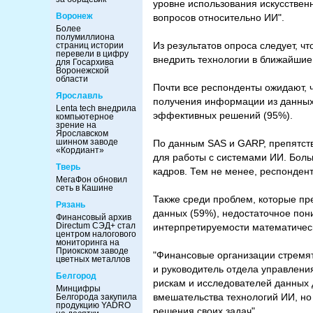
уровне использования искусственн
Воронеж
вопросов относительно ИИ".
Более
полумиллиона
Из результатов опроса следует, 
страниц истории
перевели в цифру
внедрить технологии в ближайшие 
для Госархива
Воронежской
области
Почти все респонденты ожидают, 
Ярославль
получения информации из данных 
Lenta tech внедрила
эффективных решений (95%).
компьютерное
зрение на
Ярославском
шинном заводе
По данным SAS и GARP, препятст
«Кордиант»
для работы с системами ИИ. Бол
Тверь
кадров. Тем не менее, респондент
МегаФон обновил
сеть в Кашине
Также среди проблем, которые пр
Рязань
данных (59%), недостаточное по
Финансовый архив
Directum СЭД+ стал
интерпретируемости математическ
центром налогового
мониторинга на
Приокском заводе
"Финансовые организации стремят
цветных металлов
и руководитель отдела управлени
Белгород
рискам и исследователей данных
Минцифры
вмешательства технологий ИИ, но 
Белгорода закупила
продукцию YADRO
решения своих задач".