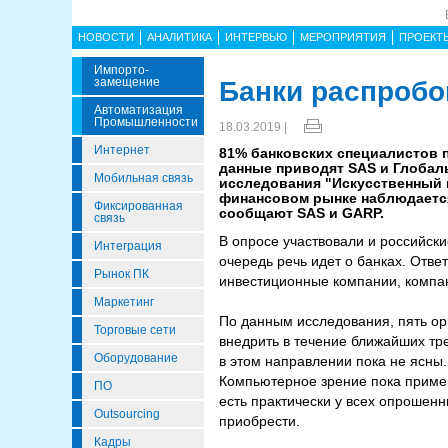
НОВОСТИ
АНАЛИТИКА
ИНТЕРВЬЮ
МЕРОПРИЯТИЯ
ПРОЕКТ
Импорто­
Замещение
Банки распробо
Автоматизация
Промышленности
18.03.2019 |
Интернет
81% банковских специалистов п
данные приводят SAS и Глобал
Мобильная связь
исследования "Искусственный и
финансовом рынке наблюдается
Фиксированная
сообщают SAS и GARP.
связь
В опросе участвовали и российск
Интеграция
очередь речь идет о банках. Отве
Рынок ПК
инвестиционные компании, компан
Маркетинг
По данным исследования, пять ор
Торговые сети
внедрить в течение ближайших тре
Оборудование
в этом направлении пока не ясны.
Компьютерное зрение пока примен
ПО
есть практически у всех опрошенн
Outsourcing
приобрести.
Кадры