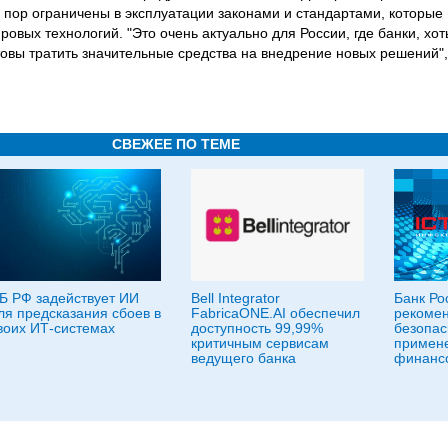
х пор ограничены в эксплуатации законами и стандартами, которы
ровых технологий. "Это очень актуально для России, где банки, хот
товы тратить значительные средства на внедрение новых решений", 
СВЕЖЕЕ ПО ТЕМЕ
Б РФ задействует ИИ
Bell Integrator
Банк Ро
ля предсказания сбоев в
FabricaONE.AI обеспечил
рекомен
воих ИТ-системах
доступность 99,99%
безопа
критичным сервисам
примен
ведущего банка
финансо