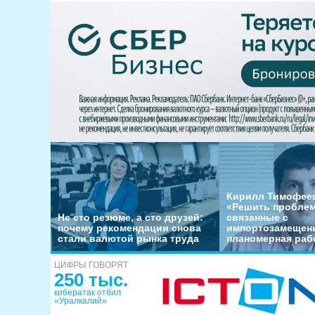
Кирилл Тимофеев
«Решить пробле
Не сто резюме, а сто друзей:
связанные с
почему рекомендации снова
импортозамещени
стали валютой рынка труда
планомерная раб
ЦИФРЫ ГОВОРЯТ
250 тыс.
кибератак отбил
«Уралкалий»