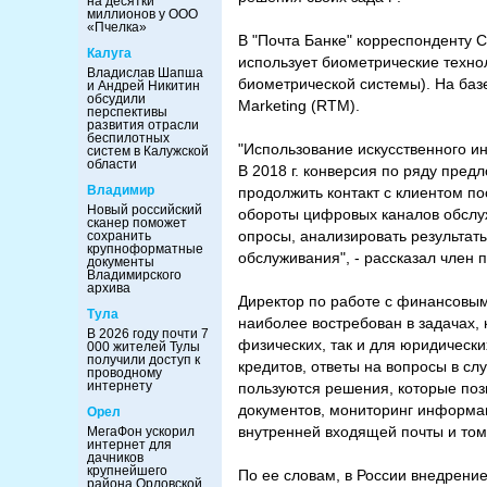
на десятки
миллионов у ООО
«Пчелка»
В "Почта Банке" корреспонденту 
Калуга
использует биометрические техно
Владислав Шапша
биометрической системы). На баз
и Андрей Никитин
обсудили
Marketing (RTM).
перспективы
развития отрасли
беспилотных
"Использование искусственного ин
систем в Калужской
области
В 2018 г. конверсия по ряду пред
Владимир
продолжить контакт с клиентом п
Новый российский
обороты цифровых каналов обслу
сканер поможет
опросы, анализировать результат
сохранить
крупноформатные
обслуживания", - рассказал член 
документы
Владимирского
архива
Директор по работе с финансовым 
Тула
наиболее востребован в задачах, 
В 2026 году почти 7
физических, так и для юридическ
000 жителей Тулы
получили доступ к
кредитов, ответы на вопросы в с
проводному
интернету
пользуются решения, которые поз
документов, мониторинг информац
Орел
внутренней входящей почты и тому
МегаФон ускорил
интернет для
дачников
крупнейшего
По ее словам, в России внедрени
района Орловской