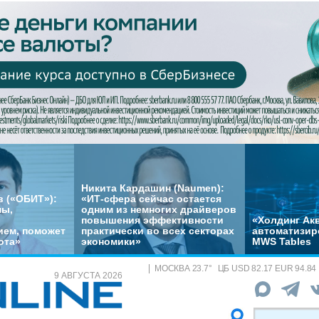
Никита Кардашин (Naumen):
 («ОБИТ»):
«ИТ-сфера сейчас остается
мы,
одним из немногих драйверов
повышения эффективности
«Холдинг Акв
ем, поможет
практически во всех секторах
автоматизир
ота»
экономики»
MWS Tables
МОСКВА
23.7
°
ЦБ
USD 82.17 EUR 94.84
9 АВГУСТА 2026