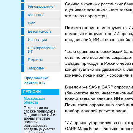
Сейчас в крупных российских бан
Регулирование
оценивает потенциального заемщи
Финансы
что это за параметры.
Web
Помимо скоринга, инструменты ИИ
Безопасность
помощью инструментов ИИ провод
предписаний, ИИ активно задейств
Инновации
CIO/Управление
"Если сравнивать российский банк
ИТ
есть, но оно постоянно сокращае
Гаджеты
Западе, приходят в Россию через 
Здоровье
концептуально мы движемся с Зап
конечно, пока ниже", - сообщили 
Продвижение
сайтов СПб
В целом же SAS и GARP опросили 
РЕГИОНЫ
(банковское дело, инвестиционны
Московская
положительное влияние ИИ в автом
область
Почти треть опрошенных сообщили
Технологии на
подбор моделей расчета риска.
страже природы: в
Подмосковье ИИ и
дроны впервые
помогли
"ИИ прочно укоренился во всех от
оштрафовать
GARP Марк Кэри. - Больше полов
владельца участка
за борщевик