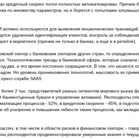
ках кредитный скоринг почти полностью автоматизирован. Причем И
ка по множеству параметров, но и борется с попытками злоумышл
 активно используются для выявления мошеннических транзакций. 
ится удаленная идентификация клиентов, контроль за соблюдени
уют в маркетинге (причем не только в банках, а еще и в ретейле).
овский сектор с банковским сектором других стран, то определенн
тся. Технологические тренды в банковской сфере, которые сначала
год-два, и это время постоянно сокращается. В том, что касается 
адом. Но уровень проникновения технологий, массовость их приме
в пресс-службе SAAS.
более 2 тыс. представителей разных сегментов мирового рынка ф
й банкинг/ценные бумаги и управление активами). Респонденты от
атизации процессов - 52%, в кредитном скоринге - 45%, в подгото
 об ускорении и повышении гибкости таким процессов, как валида
раслях, в том числе в области рисков в финансовом секторе, - гов
ины респондентов продемонстрировали умеренные знания о теку