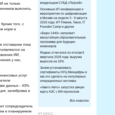
владельцем СУБД «Персей»
И не только
енников выяснить,
Основные ИТ-конференции и
мероприятия по цифровизации
в Москве на неделе 3 - 9 августа
2026 года: ИТ-Пикник, Такси, IT
Кроме того, с
Founder Camp и другие
ем норм и
«Бюро 1440» запускает
масштабную образовательную
программу для будущих
ое отставание пока
инженеров
 появляются на
Яндекс отчитался по итогам II
освоения ИИ,
квартала 2026 года: выручка
нения у нас,
выросла на 16%
Зачем устанавливать
сертификаты НУЦ Минцифры и
инансовых услуг
как это сделать на популярных
метили
операционных системах
вке данных - 43%.
«Авито Авто» запустил умную
ция, калибровка и
карту АЗС с ИИ-прогнозом
Все новости
орит сопредседатель
щем и планируемом
ИТ-КЛАСС