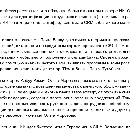
ComNews рассказали, что обладают большим опытом в сфере ИИ. 
логии для идентификации сотрудников и клиентов (в том числе в р
е ИИ в банке работает антифрод-система и CRM событийного марке
теллекта позволяет "Почта Банку" увеличивать вторичные продажи
ложений, в частности по кредитным картам, превышает 50%. RTM п
осредством с sms-сообщений, телемаркетинга, а также стремител
живания - мобильного приложения и онлайн-банка. Система може
ы с помощью аналитического CRM, выявлять проблемы и зоны рост
правления, клиентский директор "Почта Банка" Павел Тулубьев.
сектором Abbyy Россия Ольга Морозова рассказала, что, по опыту
которые связаны с повышением качества клиентского обслуживания
их лиц. "С помощью ИИ многие банки автоматизируют открытие сч
лужбу поддержки, создание персонализированных предложений. Та
воляют автоматизировать рутинные задачи сотрудников: обработк
ии для оценки финансовых, инвестиционных, кредитных и других р
 подобное", - считает Ольга Морозова.
е решений ИИ идет быстрее, чем в Европе или в США. Возможно, п