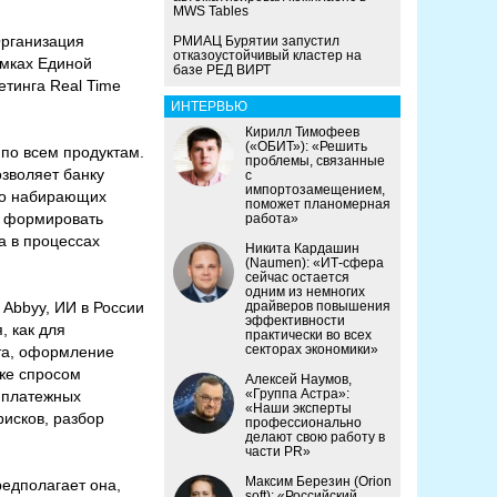
MWS Tables
Организация
РМИАЦ Бурятии запустил
отказоустойчивый кластер на
амках Единой
базе РЕД ВИРТ
тинга Real Time
ИНТЕРВЬЮ
Кирилл Тимофеев
(«ОБИТ»): «Решить
 по всем продуктам.
проблемы, связанные
озволяет банку
с
импортозамещением,
ьно набирающих
поможет планомерная
т формировать
работа»
а в процессах
Никита Кардашин
(Naumen): «ИТ-сфера
сейчас остается
одним из немногих
 Abbyy, ИИ в России
драйверов повышения
эффективности
, как для
практически во всех
секторах экономики»
ета, оформление
кже спросом
Алексей Наумов,
«Группа Астра»:
у платежных
«Наши эксперты
исков, разбор
профессионально
делают свою работу в
части PR»
Максим Березин (Orion
редполагает она,
soft): «Российский