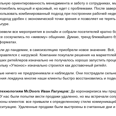
льную ориентированность менеджмента и заботу о сотрудниках, мы
томобиль мощный и красивый, но едет c проблемами. После завер
ользовать комбинированный подход при построении рабочей недел
 подход удобен с экономической точки зрения и позволяет не терят
ьтуре.
евели все мероприятия в онлайн и собрали посетителей кратно б
все соскучились по «живому» общению. Думаю, тренд ближайшего б
форматах.
али до пандемии, в самоизоляцию приобрели новое значение. Всё,
справлялся с нагрузкой. Компании покупали решения на маркетплей
ьших ритейлеров изначально не получалось хорошо запустить проц
ольку «Утконос» изначально строился как доставочный ритейл.
рые ничего не предпринимали и наблюдали. Они пострадали сильне
ения локдауна многие наши клиенты быстро восстановились и поде
технологиям
Mr
.
Doors
Иван Лагунцов:
До коронакризиса мы при
 У нас были попытки вести продажи удаленно, но мы встречали соп
тороны клиентов: все привыкли к определенному стилю коммуникаци
ситуацию. Удаленные продажи были выстроены в считанные дни и 