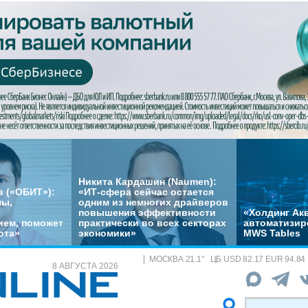
Никита Кардашин (Naumen):
 («ОБИТ»):
«ИТ-сфера сейчас остается
мы,
одним из немногих драйверов
повышения эффективности
«Холдинг Акв
ем, поможет
практически во всех секторах
автоматизир
ота»
экономики»
MWS Tables
МОСКВА
21.1
°
ЦБ
USD 82.17 EUR 94.84
8 АВГУСТА 2026