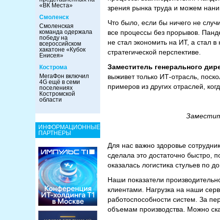
«ВК Места»
зрения рынка труда и можем нани
Смоленск
Что было, если бы ничего не слу
Смоленская
команда одержала
все процессы без прорывов. Панд
победу на
не стал экономить на ИТ, а стал 
всероссийском
хакатоне «Кубок
стратегической перспективе.
Енисея»
Заместитель генерального дир
Кострома
МегаФон включил
выживет только ИТ-отрасль, поско
4G ещё в семи
примеров из других отраслей, ко
поселениях
Костромской
области
Заместит
ИНФОРМАЦИОННЫЕ
ПАРТНЕРЫ
Для нас важно здоровье сотрудни
сделала это достаточно быстро, 
оказалась логистика стульев по д
Наши показатели производительно
клиентами. Нагрузка на наши сер
работоспособности систем. За пе
объемам производства. Можно ска