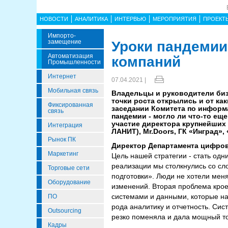
НОВОСТИ
АНАЛИТИКА
ИНТЕРВЬЮ
МЕРОПРИЯТИЯ
ПРОЕКТ
Импорто­
Замещение
Уроки пандемии
Автоматизация
компаний
Промышленности
Интернет
07.04.2021 |
Мобильная связь
Владельцы и руководители бизн
точки роста открылись и от ка
Фиксированная
заседании Комитета по информ
связь
пандемии - могло ли что-то ещ
участие директора крупнейших 
Интеграция
ЛАНИТ), Mr.Doors, ГК «Инград»,
Рынок ПК
Директор Департамента цифро
Маркетинг
Цель нашей стратегии - стать од
реализации мы столкнулись со сл
Торговые сети
подготовки». Люди не хотели меня
Оборудование
изменений. Вторая проблема крое
системами и данными, которые н
ПО
рода аналитику и отчетность. Сис
Outsourcing
резко поменяла и дала мощный т
Кадры