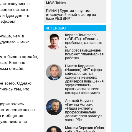
MWS Tables
 столкнулись с
шения острого
РМИАЦ Бурятии запустил
отказоустойчивый кластер на
и (два дня – в
базе РЕД ВИРТ
ь эффект
ИНТЕРВЬЮ
Кирилл Тимофеев
ольше, чем в
(«ОБИТ»): «Решить
удущего – микс
проблемы, связанные
с
импортозамещением,
поможет планомерная
 что было в офлайн,
работа»
сах. Конечно,
Никита Кардашин
ессы онлайн,
(Naumen): «ИТ-сфера
сейчас остается
одним из немногих
драйверов повышения
е всего. Однако
эффективности
лились тем, что
практически во всех
секторах экономики»
Алексей Наумов,
держивались
«Группа Астра»:
«Наши эксперты
ротивление как со
профессионально
й и общения.
делают свою работу в
части PR»
уже никого не
Максим Березин (Orion
soft): «Российский