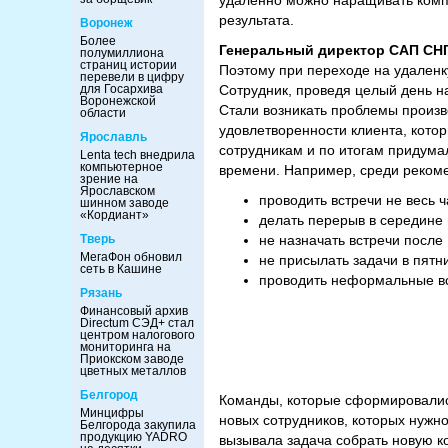
удаленно можно наращивать компе
результата.
Воронеж
Более
Генеральный директор САП СН
полумиллиона
страниц истории
Поэтому при переходе на удаленк
перевели в цифру
для Госархива
Сотрудник, проведя целый день на
Воронежской
Стали возникать проблемы произв
области
удовлетворенности клиента, кото
Ярославль
сотрудникам и по итогам придум
Lenta tech внедрила
компьютерное
времени. Например, среди реком
зрение на
Ярославском
проводить встречи не весь ч
шинном заводе
«Кордиант»
делать перерыв в середине в
Тверь
не назначать встречи после 
МегаФон обновил
не присылать задачи в пятн
сеть в Кашине
проводить неформальные вс
Рязань
Финансовый архив
Directum СЭД+ стал
центром налогового
мониторинга на
Приокском заводе
цветных металлов
Белгород
Команды, которые сформировалис
Минцифры
новых сотрудников, которых нужн
Белгорода закупила
продукцию YADRO
вызывала задача собрать новую к