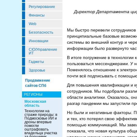
Регулирование
Директор Департамента циф
Финансы
Web
Мы быстро перевели сотрудников 
Безопасность
принципиальные базовые возможно
Инновации
системы во внешний контур и чер
информации было развернуто час
CIO/Управление
ИТ
В итоге погружение в технологии 
Гаджеты
пользоваться мессенджерами. У н
Поменялось отношение к электрон
Здоровье
почти всё подписывать с помощь
Продвижение
Для повышения квалификации и к
сайтов СПб
сотрудников. Мы подобрали разли
РЕГИОНЫ
области аналитики. Оказалось, о
Московская
разгар пандемии мы запустили пр
область
Технологии на
Но были и негативные факторы. По
страже природы: в
Подмосковье ИИ и
и тех, кто потерял свою эффектив
дроны впервые
помощью коммуникаций. Мы заве
помогли
оштрафовать
показала, что новая культура общ
владельца участка
за борщевик