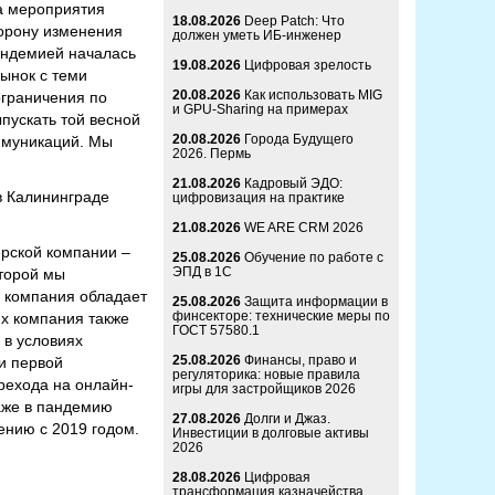
а мероприятия
18.08.2026
Deep Patch: Что
торону изменения
должен уметь ИБ-инженер
андемией началась
19.08.2026
Цифровая зрелость
рынок с теми
20.08.2026
Как использовать MIG
ограничения по
и GPU-Sharing на примерах
пускать той весной
20.08.2026
Города Будущего
ммуникаций. Мы
2026. Пермь
21.08.2026
Кадровый ЭДО:
в Калининграде
цифровизация на практике
21.08.2026
WE ARE CRM 2026
рской компании –
25.08.2026
Обучение по работе с
ЭПД в 1С
оторой мы
а компания обладает
25.08.2026
Защита информации в
финсекторе: технические меры по
х компания также
ГОСТ 57580.1
 в условиях
25.08.2026
Финансы, право и
и первой
регуляторика: новые правила
рехода на онлайн-
игры для застройщиков 2026
аже в пандемию
27.08.2026
Долги и Джаз.
ению с 2019 годом.
Инвестиции в долговые активы
2026
28.08.2026
Цифровая
трансформация казначейства