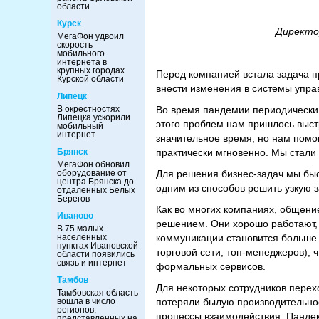
области
Курск
Директо
МегаФон удвоил
скорость
мобильного
интернета в
крупных городах
Перед компанией встала задача пр
Курской области
внести изменения в системы упра
Липецк
В окрестностях
Во время пандемии периодически
Липецка ускорили
этого проблем нам пришлось выст
мобильный
интернет
значительное время, но нам помог 
Брянск
практически мгновенно. Мы стали 
МегаФон обновил
оборудование от
Для решения бизнес-задач мы быс
центра Брянска до
одним из способов решить узкую 
отдаленных Белых
Берегов
Как во многих компаниях, общени
Иваново
решением. Они хорошо работают, 
В 75 малых
населённых
коммуникации становится больше з
пунктах Ивановской
торговой сети, топ-менеджеров), 
области появились
связь и интернет
формальных сервисов.
Тамбов
Для некоторых сотрудников перех
Тамбовская область
вошла в число
потеряли былую производительнос
регионов,
процессы взаимодействия. Пандем
представленных на