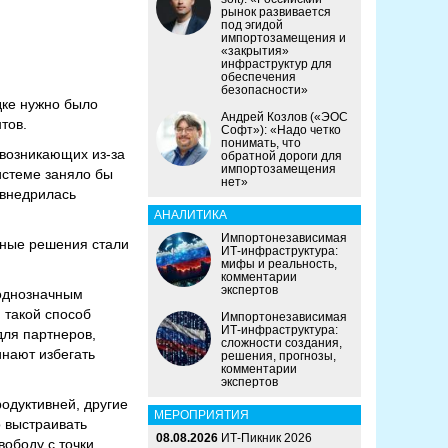
рынок развивается
под эгидой
импортозамещения и
«закрытия»
инфраструктур для
обеспечения
безопасности»
дке нужно было
Андрей Козлов («ЭОС
тов.
Софт»): «Надо четко
понимать, что
возникающих из-за
обратной дороги для
импортозамещения
истеме заняло бы
нет»
ь внедрилась
АНАЛИТИКА
Импортонезависимая
чные решения стали
ИТ-инфраструктура:
мифы и реальность,
комментарии
экспертов
еоднозначным
 такой способ
Импортонезависимая
ИТ-инфраструктура:
для партнеров,
сложности создания,
инают избегать
решения, прогнозы,
комментарии
экспертов
одуктивней, другие
МЕРОПРИЯТИЯ
 выстраивать
08.08.2026
ИТ-Пикник 2026
ободу с точки