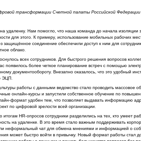
ровой трансформации Счетной палаты Российской Федерации
на удаленку. Нам помогло, что наша команда до начала изоляции 
сти для этого. К примеру, использование мобильных рабочих мес
ез защищённое соединение обеспечили доступ к ним для сотрудник
тное облако.
коснулось всех сотрудников. Для быстрого решения вопросов колле
ас появилось более четкое планирование встреч с помощью элект
ному документообороту. Внезапно оказалось, что это удобный инс
ю ЭЦП.
ультуры работы с данными ведомство стало проводить массовое о
чные онлайн-курсы и запустили собственное обучение по повыше
нлайн-формат удобен тем, что позволяет выдавать информацию адр
оект по цифровой зрелости всей организации.
 итогам HR-опросов сотрудники разделились на тех, кто умеет рабо
ность на удаленке. В это время стало важным поддерживать корпор
ли неформальный чат для обмена мнениями и информацией о соб
ения может быстро войти в привычку. Новый формат работы стал до