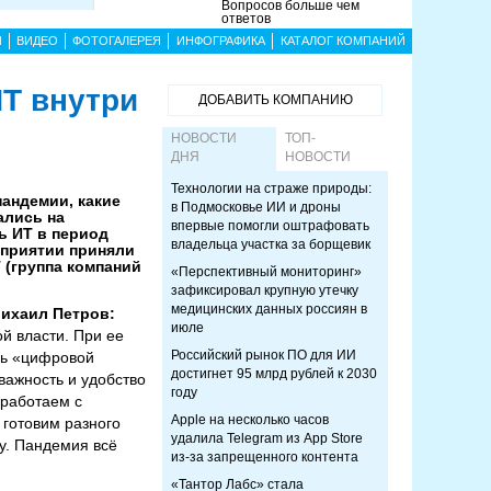
Вопросов больше чем
ответов
Ы
ВИДЕО
ФОТОГАЛЕРЕЯ
ИНФОГРАФИКА
КАТАЛОГ КОМПАНИЙ
ИТ внутри
ДОБАВИТЬ КОМПАНИЮ
НОВОСТИ
ТОП-
ДНЯ
НОВОСТИ
Технологии на страже природы:
андемии, какие
в Подмосковье ИИ и дроны
ались на
впервые помогли оштрафовать
ь ИТ в период
владельца участка за борщевик
оприятии приняли
 (группа компаний
«Перспективный мониторинг»
зафиксировал крупную утечку
медицинских данных россиян в
ихаил Петров:
июле
й власти. При ее
Российский рынок ПО для ИИ
нь «цифровой
достигнет 95 млрд рублей к 2030
важность и удобство
году
 работаем с
Apple на несколько часов
готовим разного
удалила Telegram из App Store
му. Пандемия всё
из-за запрещенного контента
«Тантор Лабс» стала