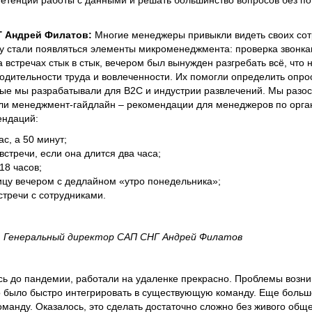
тенции работы с данными и решать большинство вопросов без по
Г Андрей Филатов:
Многие менеджеры привыкли видеть своих сот
у стали появляться элементы микроменеджмента: проверка звонкам
 встречах стык в стык, вечером был вынужден разгребать всё, что 
одительности труда и вовлеченности. Их помогли определить опро
рые мы разрабатывали для B2C и индустрии развлечений. Мы разо
али менеджмент-гайдлайн – рекомендации для менеджеров по орга
ендаций:
ас, а 50 минут;
стречи, если она длится два часа;
18 часов;
ицу вечером с дедлайном «утро понедельника»;
тречи с сотрудниками.
Генеральный директор САП СНГ Андрей Филатов
ь до пандемии, работали на удаленке прекрасно. Проблемы возни
о было быстро интегрировать в существующую команду. Еще больш
оманду. Оказалось, это сделать достаточно сложно без живого общ