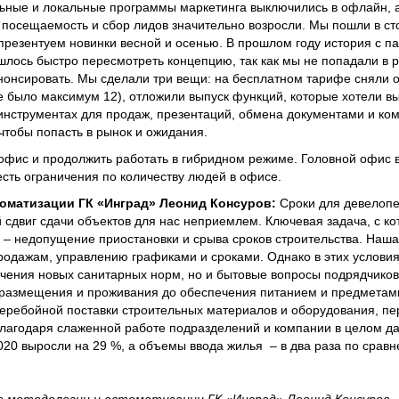
ьные и локальные программы маркетинга выключились в офлайн, 
 посещаемость и сбор лидов значительно возросли. Мы пошли в с
презентуем новинки весной и осенью. В прошлом году история с п
шлось быстро пересмотреть концепцию, так как мы не попадали в 
нонсировать. Мы сделали три вещи: на бесплатном тарифе сняли 
е было максимум 12), отложили выпуск функций, которые хотели вы
инструментах для продаж, презентаций, обмена документами и ко
 чтобы попасть в рынок и ожидания.
офис и продолжить работать в гибридном режиме. Головной офис 
есть ограничения по количеству людей в офисе.
томатизации ГК «Инград» Леонид Консуров:
Сроки для девелопе
 сдвиг сдачи объектов для нас неприемлем. Ключевая задача, с к
, – недопущение приостановки и срыва сроков строительства. Наш
одажам, управлению графиками и сроками. Однако в этих условия
чения новых санитарных норм, но и бытовые вопросы подрядчиков
 размещения и проживания до обеспечения питанием и предметам
еребойной поставки строительных материалов и оборудования, пе
благодаря слаженной работе подразделений и компании в целом д
020 выросли на 29 %, а объемы ввода жилья – в два раза по сравн