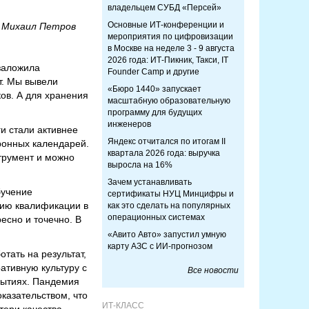
владельцем СУБД «Персей»
Основные ИТ-конференции и
 Михаил Петров
мероприятия по цифровизации
в Москве на неделе 3 - 9 августа
2026 года: ИТ-Пикник, Такси, IT
заложила
Founder Camp и другие
т. Мы вывели
«Бюро 1440» запускает
ов. А для хранения
масштабную образовательную
программу для будущих
инженеров
ги стали активнее
Яндекс отчитался по итогам II
ронных календарей.
квартала 2026 года: выручка
трумент и можно
выросла на 16%
Зачем устанавливать
бучение
сертификаты НУЦ Минцифры и
нию квалификации в
как это сделать на популярных
операционных системах
есно и точечно. В
«Авито Авто» запустил умную
карту АЗС с ИИ-прогнозом
тать на результат,
ативную культуру с
Все новости
ытиях. Пандемия
казательством, что
ИТ-КЛАСС