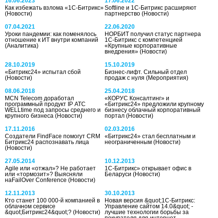
16.06.2023
17.06.2022
Как избежать взлома «1С-Битрикс»
Softline и 1С-Битрикс расширяют
(Новости)
партнерство
(Новости)
07.04.2021
22.06.2020
Уроки пандемии: как поменялось
НОРБИТ получил статус партнера
отношение к ИТ внутри компаний
1С-Битрикс с компетенцией
(Аналитика)
«Крупные корпоративные
внедрения»
(Новости)
28.10.2019
15.10.2019
«Битрикс24» испытал сбой
Бизнес-лифт. Сильный отдел
(Новости)
продаж с нуля
(Мероприятия)
08.06.2018
25.04.2018
MCN Telecom доработал
«КОРУС Консалтинг» и
программный продукт IP АТС
«Битрикс24» предложили крупному
WELLtime под запросы среднего и
бизнесу облачный корпоративный
крупного бизнеса
(Новости)
портал
(Новости)
17.11.2016
02.03.2016
Создатели FindFace помогут CRM
«Битрикс24» стал бесплатным и
Битрикс24 распознавать лица
неограниченным
(Новости)
(Новости)
27.05.2014
10.12.2013
Agile или «отжал»? Не работает
1С-Битрикс» открывает офис в
или «тормозит»? Выясняли
Беларуси
(Новости)
наFailOver Conference
(Новости)
12.11.2013
30.10.2013
Кто станет 100 000-й компанией в
Новая версия &quot;1С-Битрикс:
облачном сервисе
Управление сайтом 14.0&quot; -
&quot;Битрикс24&quot;?
(Новости)
лучшие технологии борьбы за
покупателя для интернет-