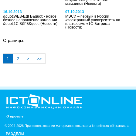
магазинов
(Новости)
16.10.2013
07.10.2013
&quot;WEB-ВДГБ&quot; - новое
МЭСИ – первый в России
бизнес-направление компании
«электронный университет» на
&quot;1С:ВДГБ&quot;
(Новости)
платформе «1С-Битрикс»
(Новости)
Страницы:
1
2
>
>>
О проекте
© 2004-2026 При использовании материалов ссылка на ict-online.ru обязательна
РАЗДЕЛЫ