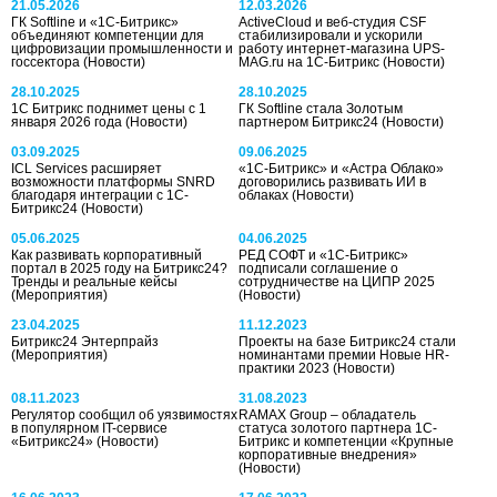
21.05.2026
12.03.2026
ГК Softline и «1С-Битрикс»
ActiveCloud и веб-студия CSF
объединяют компетенции для
стабилизировали и ускорили
цифровизации промышленности и
работу интернет-магазина UPS-
госсектора
(Новости)
MAG.ru на 1С-Битрикс
(Новости)
28.10.2025
28.10.2025
1С Битрикс поднимет цены с 1
ГК Softline стала Золотым
января 2026 года
(Новости)
партнером Битрикс24
(Новости)
03.09.2025
09.06.2025
ICL Services расширяет
«1С-Битрикс» и «Астра Облако»
возможности платформы SNRD
договорились развивать ИИ в
благодаря интеграции с 1С-
облаках
(Новости)
Битрикс24
(Новости)
05.06.2025
04.06.2025
Как развивать корпоративный
РЕД СОФТ и «1С-Битрикс»
портал в 2025 году на Битрикс24?
подписали соглашение о
Тренды и реальные кейсы
сотрудничестве на ЦИПР 2025
(Мероприятия)
(Новости)
23.04.2025
11.12.2023
Битрикс24 Энтерпрайз
Проекты на базе Битрикс24 стали
(Мероприятия)
номинантами премии Новые HR-
практики 2023
(Новости)
08.11.2023
31.08.2023
Регулятор сообщил об уязвимостях
RAMAX Group – обладатель
в популярном IT-сервисе
статуса золотого партнера 1С-
«Битрикс24»
(Новости)
Битрикс и компетенции «Крупные
корпоративные внедрения»
(Новости)