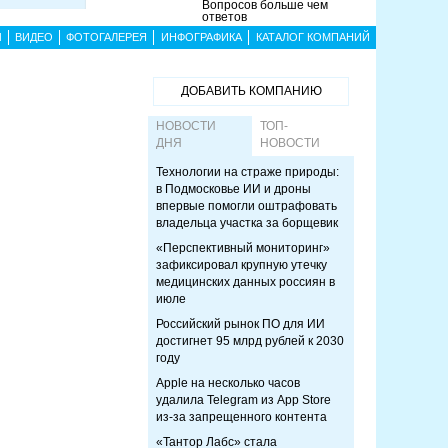
Вопросов больше чем
ответов
Ы
ВИДЕО
ФОТОГАЛЕРЕЯ
ИНФОГРАФИКА
КАТАЛОГ КОМПАНИЙ
ДОБАВИТЬ КОМПАНИЮ
НОВОСТИ
ТОП-
ДНЯ
НОВОСТИ
Технологии на страже природы:
в Подмосковье ИИ и дроны
впервые помогли оштрафовать
владельца участка за борщевик
«Перспективный мониторинг»
зафиксировал крупную утечку
медицинских данных россиян в
июле
Российский рынок ПО для ИИ
достигнет 95 млрд рублей к 2030
году
Apple на несколько часов
удалила Telegram из App Store
из-за запрещенного контента
«Тантор Лабс» стала