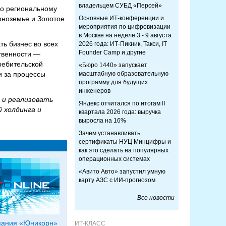
владельцем СУБД «Персей»
по региональному
рноземье и Золотое
Основные ИТ-конференции и
мероприятия по цифровизации
в Москве на неделе 3 - 9 августа
ть бизнес во всех
2026 года: ИТ-Пикник, Такси, IT
Founder Camp и другие
твенности —
ребительской
«Бюро 1440» запускает
и за процессы
масштабную образовательную
программу для будущих
инженеров
 и реализовать
Яндекс отчитался по итогам II
 холдинга и
квартала 2026 года: выручка
выросла на 16%
Зачем устанавливать
сертификаты НУЦ Минцифры и
как это сделать на популярных
операционных системах
«Авито Авто» запустил умную
карту АЗС с ИИ-прогнозом
Все новости
пания «Юникорн»
ИТ-КЛАСС