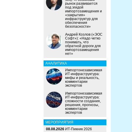
рынок развивается
под эгидой
импортозамещения и
«закрытия»
инфраструктур для
обеспечения
безопасности»
Андрей Козлов («ЭОС
Софт»): «Надо четко
понимать, что
обратной дороги для
импортозамещения
нет»
АНАЛИТИКА
Импортонезависимая
ИТ-инфраструктура:
мифы и реальность,
комментарии
экспертов
Импортонезависимая
ИТ-инфраструктура:
сложности создания,
решения, прогнозы,
комментарии
экспертов
МЕРОПРИЯТИЯ
08.08.2026
ИТ-Пикник 2026