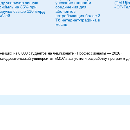
оду увеличил чистую
урезание скорости
(ТМ Ujin
рибыль на 85% при
соединения для
«ЭР‑Тел
ыручке свыше 110 млрд
абонентов,
ублей
потребляющих более 3
Тб интернет-трафика в
месяц
нейших из 8 000 студентов на чемпионате «Профессионалы — 2026»
следовательский университет «МЭИ» запустили разработку программ дл