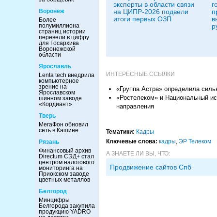
эксперты в области связи
г
на ЦИПР-2026 подвели
п
Воронеж
итоги первых ОЗП
в
Более
р
полумиллиона
страниц истории
перевели в цифру
для Госархива
Воронежской
области
Ярославль
ИНТЕРЕСНЫЕ ССЫЛКИ
Lenta tech внедрила
компьютерное
зрение на
«Группа Астра» определила силь
Ярославском
«Ростелеком» и Национальный ис
шинном заводе
«Кордиант»
направления
Тверь
МегаФон обновил
сеть в Кашине
Тематики:
Кадры
Ключевые слова:
кадры
,
ЭР Телеком
Рязань
Финансовый архив
А ЗНАЕТЕ ЛИ ВЫ, ЧТО:
Directum СЭД+ стал
центром налогового
Продвижение сайтов Спб
мониторинга на
Приокском заводе
цветных металлов
Белгород
Минцифры
Белгорода закупила
продукцию YADRO