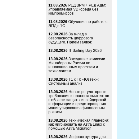
11.08.2026
РЕД ВРМ + РЕД АДМ:
Управляемая VDI-среда без
компромиссов
11.08.2026
Обучение по работе с
ЭПД в 1С
12.08.2026
За вклад в
безопасность цифрового
будущего. Прием заявок
13.08.2026
IT Sailing Day 2026
13.08.2026
Заседание комиссии
Минобороны России по
инновационным проектам и
технологиям
13.08.2026
Т1 x ГК «Юзтех»:
Системный анализ
13.08.2026
Новые регуляторные
требования и практика эмитентов
в области защиты инсайдерской
информации и предотвращения
манипулирования финансовым
рынком
18.08.2026
Техническая планерка:
как мигрировать на Astra Linux с
помощью Astra Migration
18.08.2026
Инфраструктура для