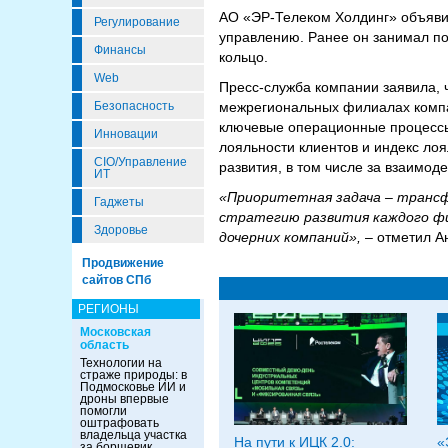
АО «ЭР-Телеком Холдинг» объявил
Регулирование
управлению. Ранее он занимал п
Финансы
кольцо.
Web
Пресс-служба компании заявила, ч
межрегиональных филиалах компан
Безопасность
ключевые операционные процессы,
Инновации
лояльности клиентов и индекс лоя
CIO/Управление
развития, в том числе за взаимо
ИТ
«Приоритетная задача – трансф
Гаджеты
стратегию развития каждого фи
Здоровье
дочерних компаний»,
– отметил А
Продвижение
сайтов СПб
РЕГИОНЫ
Московская
область
Технологии на
страже природы: в
Подмосковье ИИ и
дроны впервые
помогли
оштрафовать
владельца участка
На пути к ИЦК 2.0:
«
за борщевик