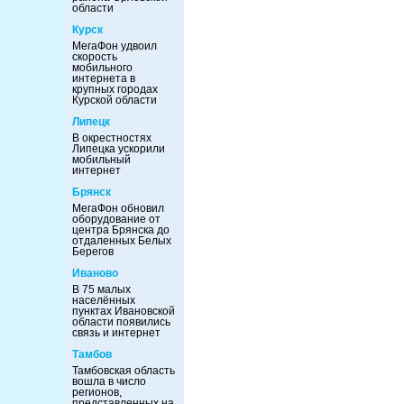
области
Курск
МегаФон удвоил
скорость
мобильного
интернета в
крупных городах
Курской области
Липецк
В окрестностях
Липецка ускорили
мобильный
интернет
Брянск
МегаФон обновил
оборудование от
центра Брянска до
отдаленных Белых
Берегов
Иваново
В 75 малых
населённых
пунктах Ивановской
области появились
связь и интернет
Тамбов
Тамбовская область
вошла в число
регионов,
представленных на