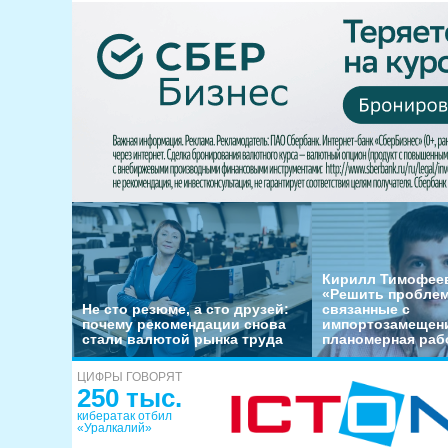
Кирилл Тимофеев
«Решить пробле
Не сто резюме, а сто друзей:
связанные с
почему рекомендации снова
импортозамещени
стали валютой рынка труда
планомерная раб
ЦИФРЫ ГОВОРЯТ
250 тыс.
кибератак отбил
«Уралкалий»