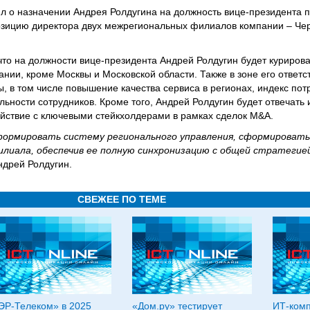
 о назначении Андрея Ролдугина на должность вице-президента 
озицию директора двух межрегиональных филиалов компании – Че
то на должности вице-президента Андрей Ролдугин будет курирова
ии, кроме Москвы и Московской области. Также в зоне его ответс
 в том числе повышение качества сервиса в регионах, индекс пот
льности сотрудников. Кроме того, Андрей Ролдугин будет отвечать 
действие с ключевыми стейкхолдерами в рамках сделок M&A.
ормировать систему регионального управления, сформировать
лиала, обеспечив ее полную синхронизацию с общей стратегией
ндрей Ролдугин.
СВЕЖЕЕ ПО ТЕМЕ
ЭР-Телеком» в 2025
«Дом.ру» тестирует
ИТ‑ком