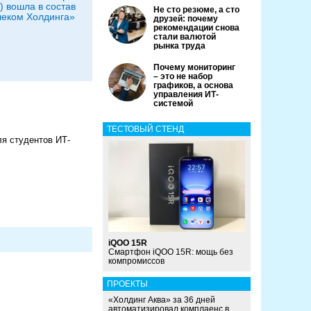
) вошла в состав
Не сто резюме, а сто
еком Холдинга»
друзей: почему
рекомендации снова
стали валютой
рынка труда
Почему мониторинг
– это не набор
графиков, а основа
управления ИТ-
системой
ТЕСТОВЫЙ СТЕНД
я студентов ИТ-
iQOO 15R
Смартфон iQOO 15R: мощь без
компромиссов
ПРОЕКТЫ
«Холдинг Аква» за 36 дней
автоматизировал комплаенс в