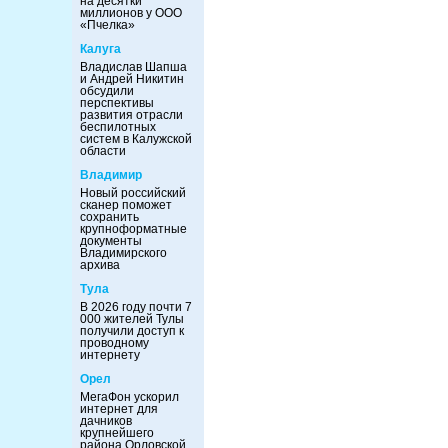
на десятки
миллионов у ООО
«Пчелка»
Калуга
Владислав Шапша
и Андрей Никитин
обсудили
перспективы
развития отрасли
беспилотных
систем в Калужской
области
Владимир
Новый российский
сканер поможет
сохранить
крупноформатные
документы
Владимирского
архива
Тула
В 2026 году почти 7
000 жителей Тулы
получили доступ к
проводному
интернету
Орел
МегаФон ускорил
интернет для
дачников
крупнейшего
района Орловской