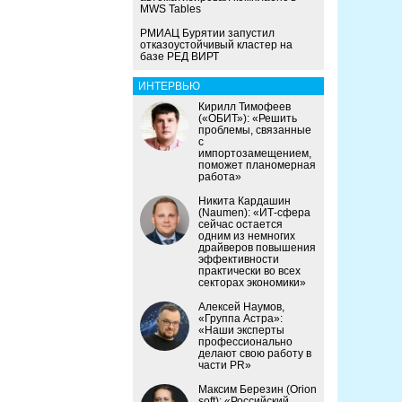
MWS Tables
РМИАЦ Бурятии запустил
отказоустойчивый кластер на
базе РЕД ВИРТ
ИНТЕРВЬЮ
Кирилл Тимофеев
(«ОБИТ»): «Решить
проблемы, связанные
с
импортозамещением,
поможет планомерная
работа»
Никита Кардашин
(Naumen): «ИТ-сфера
сейчас остается
одним из немногих
драйверов повышения
эффективности
практически во всех
секторах экономики»
Алексей Наумов,
«Группа Астра»:
«Наши эксперты
профессионально
делают свою работу в
части PR»
Максим Березин (Orion
soft): «Российский