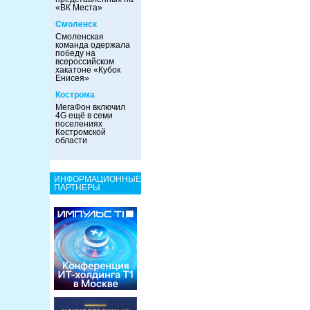
«ВК Места»
Смоленск
Смоленская
команда одержала
победу на
всероссийском
хакатоне «Кубок
Енисея»
Кострома
МегаФон включил
4G ещё в семи
поселениях
Костромской
области
ИНФОРМАЦИОННЫЕ
ПАРТНЕРЫ