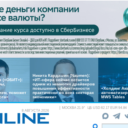
Никита Кардашин (Naumen):
 («ОБИТ»):
«ИТ-сфера сейчас остается
мы,
одним из немногих драйверов
повышения эффективности
«Холдинг Акв
ем, поможет
практически во всех секторах
автоматизир
ота»
экономики»
MWS Tables
МОСКВА
21.9
°
ЦБ
USD 82.17 EUR 94.84
8 АВГУСТА 2026