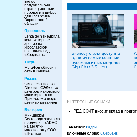
Более
полумиллиона
страниц истории
перевели в цифру
для Госархива
Воронежской
области
Ярославль
Lenta tech внедрила
компьютерное
зрение на
Ярославском
шинном заводе
Бизнесу стала доступна
W
«Кордиант»
одна из самых мощных
в
русскоязычных моделей
о
Тверь
GigaChat 3.5 Ultra
С
МегаФон обновил
сеть в Кашине
Рязань
Финансовый архив
Directum СЭД+ стал
центром налогового
мониторинга на
Приокском заводе
ИНТЕРЕСНЫЕ ССЫЛКИ
цветных металлов
Белгород
РЕД СОФТ вносит вклад в подгот
Минцифры
Белгорода закупила
продукцию YADRO
на десятки
Тематики:
Кадры
миллионов у ООО
Ключевые слова:
Сбербанк
«Пчелка»