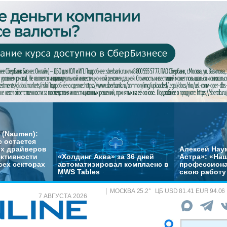
 (Naumen):
с остается
их драйверов
Алексей Нау
ктивности
«Холдинг Аква» за 36 дней
Астра»: «На
сех секторах
автоматизировал комплаенс в
профессиона
MWS Tables
свою работу 
МОСКВА
25.2
°
ЦБ
USD 81.41 EUR 94.06
7 АВГУСТА 2026