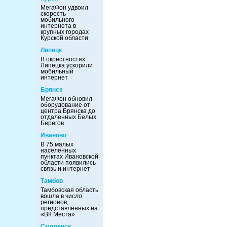
МегаФон удвоил
скорость
мобильного
интернета в
крупных городах
Курской области
Липецк
В окрестностях
Липецка ускорили
мобильный
интернет
Брянск
МегаФон обновил
оборудование от
центра Брянска до
отдаленных Белых
Берегов
Иваново
В 75 малых
населённых
пунктах Ивановской
области появились
связь и интернет
Тамбов
Тамбовская область
вошла в число
регионов,
представленных на
«ВК Места»
Смоленск