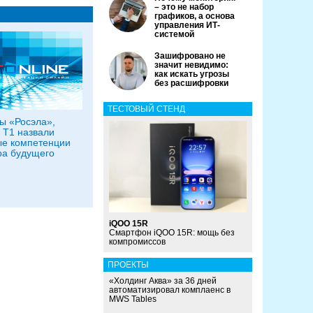
– это не набор
графиков, а основа
управления ИТ-
системой
Зашифровано не
значит невидимо:
как искать угрозы
без расшифровки
ТЕСТОВЫЙ СТЕНД
ы «Росэла»,
 Т1 назвали
е компетенции
а будущего
iQOO 15R
Смартфон iQOO 15R: мощь без
компромиссов
ПРОЕКТЫ
«Холдинг Аква» за 36 дней
автоматизировал комплаенс в
MWS Tables