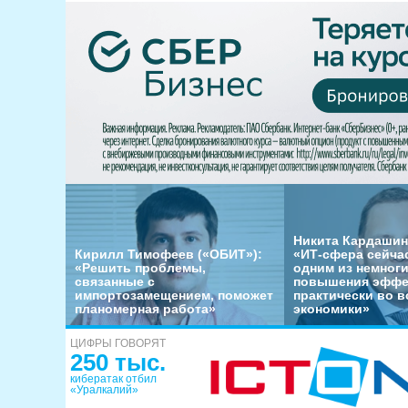
Никита Кардашин
Кирилл Тимофеев («ОБИТ»):
«ИТ-сфера сейча
«Решить проблемы,
одним из немног
связанные с
повышения эффе
импортозамещением, поможет
практически во в
планомерная работа»
экономики»
ЦИФРЫ ГОВОРЯТ
250 тыс.
кибератак отбил
«Уралкалий»