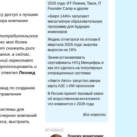
2026 года: ИТ-Пикник, Такси, IT
Founder Camp и другие
су доступ к лучшим
«Бюро 1440» запускает
тора компании
масштабную образовательную
программу для будущих
инженеров
ь потребительское
Яндекс отчитался по итогам II
ес мог более
квартала 2026 года: выручка
ет снижать риск
выросла на 16%
ния, а сейчас,
Зачем устанавливать
едний перестаёт
сертификаты НУЦ Минцифры и
прогнозировать и
как это сделать на популярных
отметил
Леонид
операционных системах
«Авито Авто» запустил умную
карту АЗС с ИИ-прогнозом
оманд по созданию
управления
В России принят базовый закон
об искусственном интеллекте:
что изменится с 2026 года
системы для
Все новости
дочерних компаний
еса, выстроить
ИТ-КЛАСС
Почему мониторинг