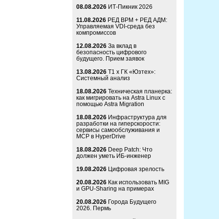
08.08.2026
ИТ-Пикник 2026
11.08.2026
РЕД ВРМ + РЕД АДМ:
Управляемая VDI-среда без
компромиссов
12.08.2026
За вклад в
безопасность цифрового
будущего. Прием заявок
13.08.2026
Т1 x ГК «Юзтех»:
Системный анализ
18.08.2026
Техническая планерка:
как мигрировать на Astra Linux с
помощью Astra Migration
18.08.2026
Инфраструктура для
разработки на гиперскорости:
сервисы самообслуживания и
MCP в HyperDrive
18.08.2026
Deep Patch: Что
должен уметь ИБ-инженер
19.08.2026
Цифровая зрелость
20.08.2026
Как использовать MIG
и GPU-Sharing на примерах
20.08.2026
Города Будущего
2026. Пермь