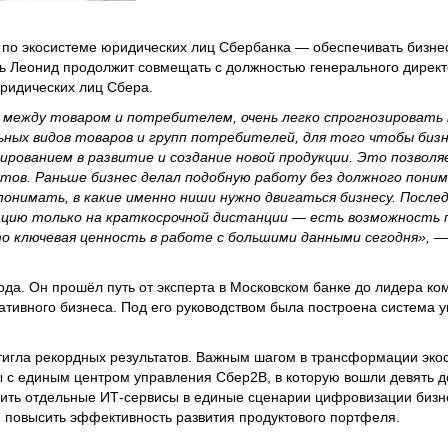
 по экосистеме юридических лиц Сбербанка — обеспечивать бизне
ь Леонид продолжит совмещать с должностью генерального дирек
ридических лиц Сбера.
ь между товаром и потребителем, очень легко спрогнозироват
ных видов товаров и групп потребителей, для того чтобы бизн
рованием в развитие и создание новой продукции. Это позволя
ктов. Раньше бизнес делал подобную работу без должного понима
онимать, в какие именно ниши нужно двигаться бизнесу. Посл
цию только на краткосрочной дистанции — есть возможность 
о ключевая ценность в работе с большими данными сегодня»,
— 
ода. Он прошёл путь от эксперта в Московском банке до лидера к
ативного бизнеса. Под его руководством была построена система 
тигла рекордных результатов. Важным шагом в трансформации эко
пы с единым центром управления Сбер2B, в которую вошли девять 
ить отдельные ИТ-сервисы в единые сценарии цифровизации бизн
 повысить эффективность развития продуктового портфеля.