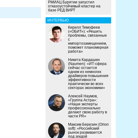
РМИАЦ Бурятии запустил
отказоустойчивый кластер на
базе РЕД ВИРТ
ИНТЕРВЬЮ
Кирилл Тимофеев
(«ОБИТ»): «Решить
проблемы, связанные
с
импортозамещением,
поможет планомерная
работа»
Никита Кардашин
(Naumen): «ИТ-сфера
сейчас остается
одним из немногих
драйверов повышения
эффективности
практически во всех
секторах экономики»
Алексей Наумов,
«Группа Астра»:
«Наши эксперты
профессионально
делают свою работу в
части PR»
Максим Березин (Orion
soft): «Российский
рынок развивается
под эгидой