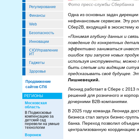
Фото пресс-службы Сбербанка
Регулирование
Одна из основных задач дирекции
Финансы
нефинансовым сервисам. Эту рол
Web
Сбер2В, входящей в экосистему ю
Безопасность
«Понимая глубину данных и связ
Инновации
поведение до конкретных деталь
эффективно заниматься инвести
CIO/Управление
ИТ
ошибок при запуске новых проду
используя инструменты, можно п
Гаджеты
быть слепым или видящим ситуа
Здоровье
предсказывать своё будущее. Эт
Лишневецкий.
Продвижение
сайтов СПб
Леонид работает в Сбере с 2013 г
решений для розничного и корпор
РЕГИОНЫ
дочерними B2B-компаниями.
Московская
область
В 2025 году команда Леонида дос
В Подмосковье
компенсацию за
бизнеса стал запуск бизнес-груп
детский сад
банка. Переход позволил объедин
перевели на умные
технологии
централизованную координацию и
Воронеж