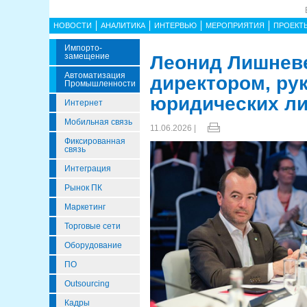
НОВОСТИ
АНАЛИТИКА
ИНТЕРВЬЮ
МЕРОПРИЯТИЯ
ПРОЕКТ
Импорто­
Замещение
Леонид Лишнев
Автоматизация
директором, ру
Промышленности
юридических ли
Интернет
Мобильная связь
11.06.2026 |
Фиксированная
связь
Интеграция
Рынок ПК
Маркетинг
Торговые сети
Оборудование
ПО
Outsourcing
Кадры