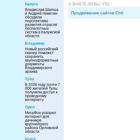
А ЗНАЕТЕ ЛИ ВЫ, ЧТО:
Калуга
Владислав Шапша
Продвижение сайтов Спб
и Андрей Никитин
обсудили
перспективы
развития отрасли
беспилотных
систем в Калужской
области
Владимир
Новый российский
сканер поможет
сохранить
крупноформатные
документы
Владимирского
архива
Тула
В 2026 году почти 7
000 жителей Тулы
получили доступ к
проводному
интернету
Орел
МегаФон ускорил
интернет для
дачников
крупнейшего
района Орловской
области
Курск