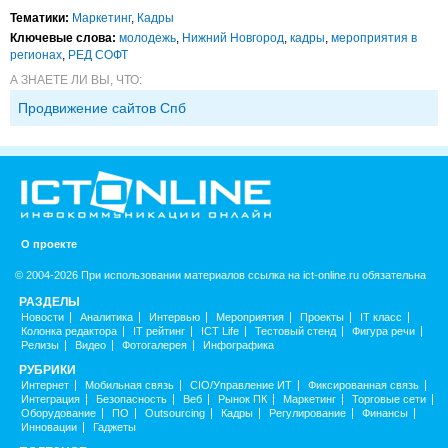
Тематики:
Маркетинг
,
Кадры
Ключевые слова:
молодежь
,
Нижний Новгород
,
кадры
,
мероприятия в
регионах
,
РЕД СОФТ
А ЗНАЕТЕ ЛИ ВЫ, ЧТО:
Продвижение сайтов Спб
О проекте
© 2004-2026 При использовании материалов ссылка на ict-online.ru обязательна
РАЗДЕЛЫ
Новости
Аналитика
Интервью
Мероприятия
Проекты
IT класс
Колонка редактора
IT рейтинг
ICT Life
Тестовый стенд
Фигура речи
Релизы
Видео
Фотогалерея
Инфографика
РУБРИКИ
Интернет
Мобильная связь
CIO/Управление ИТ
Фиксированная связь
Интеграция
Безопасность
Веб
Рынок ПК
Маркетинг
Торговые сети
Оборудование
ПО
Outsourcing
Кадры
Регулирование
Финансы
Инновации
Гаджеты