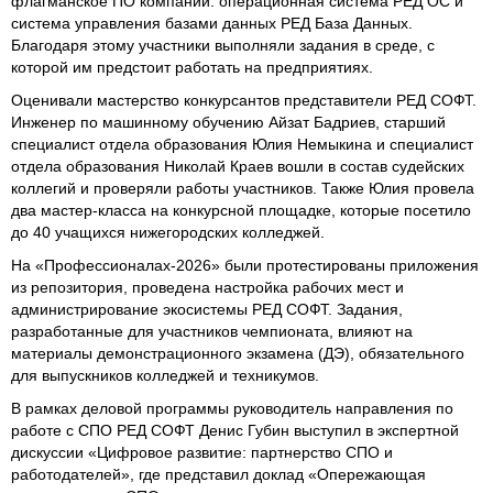
флагманское ПО компании: операционная система РЕД ОС и
система управления базами данных РЕД База Данных.
Благодаря этому участники выполняли задания в среде, с
которой им предстоит работать на предприятиях.
Оценивали мастерство конкурсантов представители РЕД СОФТ.
Инженер по машинному обучению Айзат Бадриев, старший
специалист отдела образования Юлия Немыкина и специалист
отдела образования Николай Краев вошли в состав судейских
коллегий и проверяли работы участников. Также Юлия провела
два мастер-класса на конкурсной площадке, которые посетило
до 40 учащихся нижегородских колледжей.
На «Профессионалах-2026» были протестированы приложения
из репозитория, проведена настройка рабочих мест и
администрирование экосистемы РЕД СОФТ. Задания,
разработанные для участников чемпионата, влияют на
материалы демонстрационного экзамена (ДЭ), обязательного
для выпускников колледжей и техникумов.
В рамках деловой программы руководитель направления по
работе с СПО РЕД СОФТ Денис Губин выступил в экспертной
дискуссии «Цифровое развитие: партнерство СПО и
работодателей», где представил доклад «Опережающая