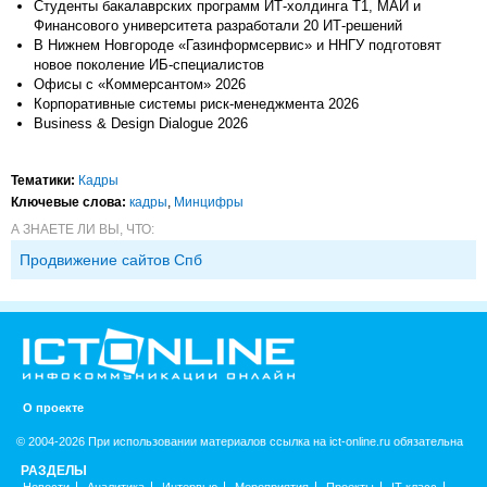
Студенты бакалаврских программ ИТ-холдинга Т1, МАИ и
Финансового университета разработали 20 ИТ-решений
В Нижнем Новгороде «Газинформсервис» и ННГУ подготовят
новое поколение ИБ-специалистов
Офисы с «Коммерсантом» 2026
Корпоративные системы риск-менеджмента 2026
Business & Design Dialogue 2026
Тематики:
Кадры
Ключевые слова:
кадры
,
Минцифры
А ЗНАЕТЕ ЛИ ВЫ, ЧТО:
Продвижение сайтов Спб
О проекте
© 2004-2026 При использовании материалов ссылка на ict-online.ru обязательна
РАЗДЕЛЫ
Новости
Аналитика
Интервью
Мероприятия
Проекты
IT класс