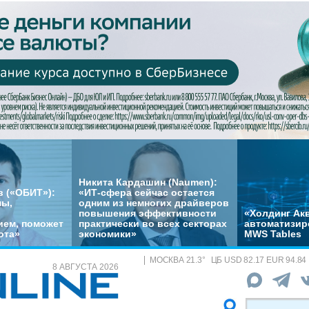
Никита Кардашин (Naumen):
 («ОБИТ»):
«ИТ-сфера сейчас остается
мы,
одним из немногих драйверов
повышения эффективности
«Холдинг Акв
ем, поможет
практически во всех секторах
автоматизир
ота»
экономики»
MWS Tables
МОСКВА
21.3
°
ЦБ
USD 82.17 EUR 94.84
8 АВГУСТА 2026