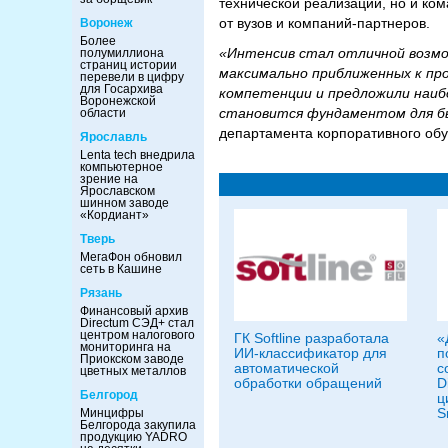
технической реализации, но и ко
от вузов и компаний-партнеров.
Воронеж
Более
«Интенсив стал отличной возмо
полумиллиона
страниц истории
максимально приближенных к про
перевели в цифру
для Госархива
компетенции и предложили наиб
Воронежской
становится фундаментом для бы
области
департамента корпоративного обу
Ярославль
Lenta tech внедрила
компьютерное
зрение на
Ярославском
шинном заводе
«Кордиант»
Тверь
МегаФон обновил
сеть в Кашине
Рязань
Финансовый архив
Directum СЭД+ стал
центром налогового
ГК Softline разработала
«
мониторинга на
ИИ-классификатор для
п
Приокском заводе
автоматической
с
цветных металлов
обработки обращений
D
Белгород
ц
S
Минцифры
Белгорода закупила
продукцию YADRO