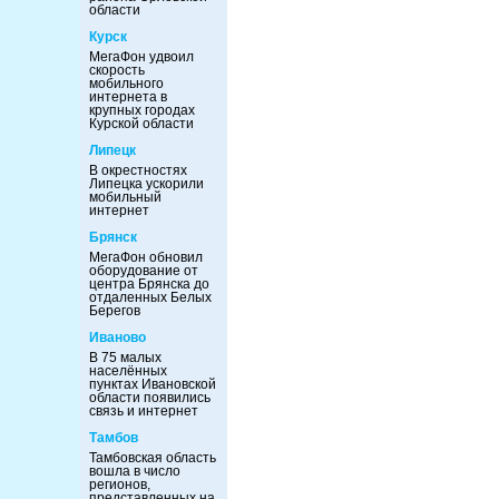
области
Курск
МегаФон удвоил
скорость
мобильного
интернета в
крупных городах
Курской области
Липецк
В окрестностях
Липецка ускорили
мобильный
интернет
Брянск
МегаФон обновил
оборудование от
центра Брянска до
отдаленных Белых
Берегов
Иваново
В 75 малых
населённых
пунктах Ивановской
области появились
связь и интернет
Тамбов
Тамбовская область
вошла в число
регионов,
представленных на