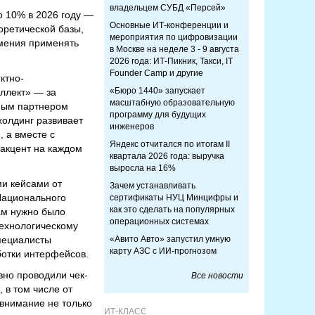
владельцем СУБД «Персей»
о 10% в 2026 году —
Основные ИТ-конференции и
еоретической базы,
мероприятия по цифровизации
умения применять
в Москве на неделе 3 - 9 августа
2026 года: ИТ-Пикник, Такси, IT
Founder Camp и другие
ктно-
«Бюро 1440» запускает
ллект» — за
масштабную образовательную
ьным партнером
программу для будущих
холдинг развивает
инженеров
 а вместе с
Яндекс отчитался по итогам II
акцент на каждом
квартала 2026 года: выручка
выросла на 16%
ми кейсами от
Зачем устанавливать
Национального
сертификаты НУЦ Минцифры и
как это сделать на популярных
ам нужно было
операционных системах
технологическому
пециалисты
«Авито Авто» запустил умную
карту АЗС с ИИ-прогнозом
ботки интерфейсов.
вно проводили чек-
Все новости
 в том числе от
внимание не только
ИТ-КЛАСС