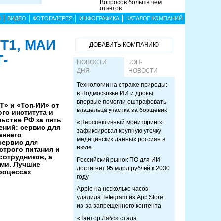
Вопросов больше чем
ответов
Ы
ВИДЕО
ФОТОГАЛЕРЕЯ
ИНФОГРАФИКА
КАТАЛОГ КОМПАНИЙ
 Т1, МАИ
ДОБАВИТЬ КОМПАНИЮ
Т-
НОВОСТИ
ТОП-
ДНЯ
НОВОСТИ
Технологии на страже природы:
в Подмосковье ИИ и дроны
впервые помогли оштрафовать
Т» и «Топ-ИИ» от
владельца участка за борщевик
го института и
ьстве РФ за пять
«Перспективный мониторинг»
ений: сервис для
зафиксировал крупную утечку
аннего
медицинских данных россиян в
сервис для
июле
строго питания и
сотрудников, а
Российский рынок ПО для ИИ
ыми. Лучшие
достигнет 95 млрд рублей к 2030
роцессах
году
Apple на несколько часов
удалила Telegram из App Store
из-за запрещенного контента
«Тантор Лабс» стала