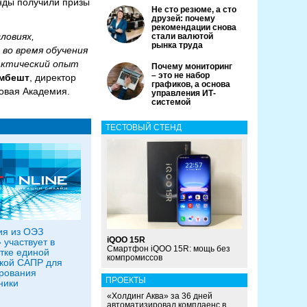
нды получили призы
Не сто резюме, а сто
друзей: почему
рекомендации снова
ловиях,
стали валютой
рынка труда
во время обучения
актический опыт
Почему мониторинг
– это не набор
умбешт
, директор
графиков, а основа
ровая Академия.
управления ИТ-
системой
ТЕСТОВЫЙ СТЕНД
ия из ОЭЗ
iQOO 15R
 участвует в
Смартфон iQOO 15R: мощь без
тке единой
компромиссов
кой САПР для
рования
ПРОЕКТЫ
ники
«Холдинг Аква» за 36 дней
автоматизировал комплаенс в