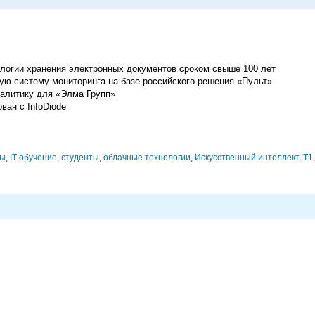
огии хранения электронных документов сроком свыше 100 лет
ую систему мониторинга на базе российского решения «Пульт»
алитику для «Элма Групп»
ован с InfoDiode
сы
,
IT-обучение
,
студенты
,
облачные технологии
,
Искусственный интеллект
,
Т1