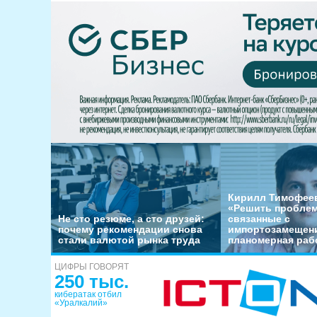
Кирилл Тимофеев
«Решить пробле
Не сто резюме, а сто друзей:
связанные с
почему рекомендации снова
импортозамещени
стали валютой рынка труда
планомерная раб
ЦИФРЫ ГОВОРЯТ
250 тыс.
кибератак отбил
«Уралкалий»