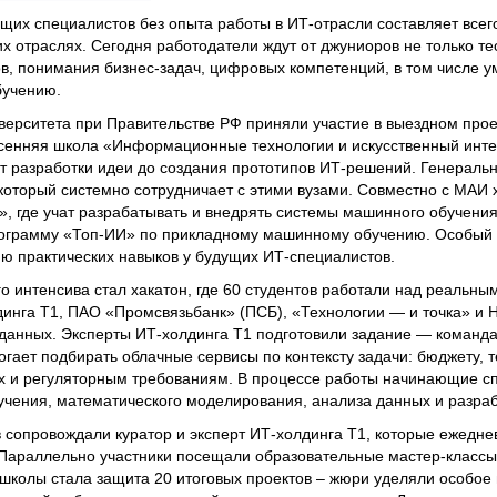
щих специалистов без опыта работы в ИТ-отрасли составляет всег
гих отраслях. Сегодня работодатели ждут от джуниоров не только т
в, понимания бизнес-задач, цифровых компетенций, в том числе 
обучению.
ерситета при Правительстве РФ приняли участие в выездном прое
есенняя школа «Информационные технологии и искусственный инте
от разработки идеи до создания прототипов ИТ-решений. Генерал
 который системно сотрудничает с этими вузами. Совместно с МАИ 
, где учат разрабатывать и внедрять системы машинного обучения,
ограмму «Топ-ИИ» по прикладному машинному обучению. Особый 
ию практических навыков у будущих ИТ-специалистов.
 интенсива стал хакатон, где 60 студентов работали над реальны
динга Т1, ПАО «Промсвязьбанк» (ПСБ), «Технологии — и точка» и 
 данных. Эксперты ИТ-холдинга Т1 подготовили задание — команд
огает подбирать облачные сервисы по контексту задачи: бюджету, 
ых и регуляторным требованиям. В процессе работы начинающие с
чения, математического моделирования, анализа данных и разра
в сопровождали куратор и эксперт ИТ-холдинга Т1, которые ежедне
 Параллельно участники посещали образовательные мастер-классы,
школы стала защита 20 итоговых проектов – жюри уделяли особое 