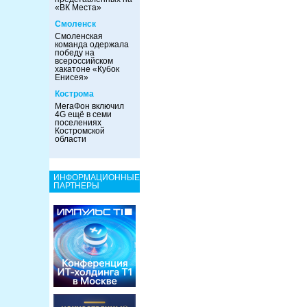
«ВК Места»
Смоленск
Смоленская
команда одержала
победу на
всероссийском
хакатоне «Кубок
Енисея»
Кострома
МегаФон включил
4G ещё в семи
поселениях
Костромской
области
ИНФОРМАЦИОННЫЕ
ПАРТНЕРЫ