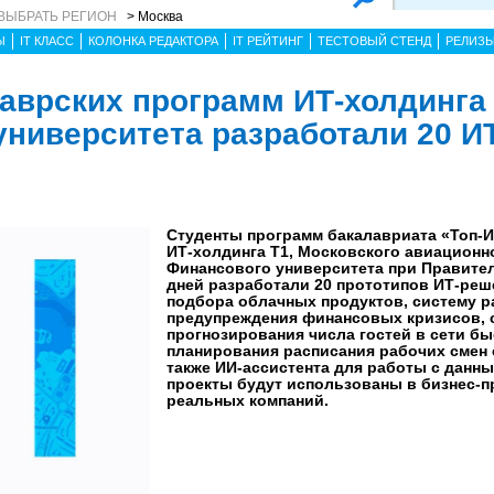
ВЫБРАТЬ РЕГИОН
> Москва
Ы
IT КЛАСС
КОЛОНКА РЕДАКТОРА
IT РЕЙТИНГ
ТЕСТОВЫЙ СТЕНД
РЕЛИЗ
аврских программ ИТ-холдинга
университета разработали 20 И
Студенты программ бакалавриата «Топ-И
ИТ-холдинга Т1, Московского авиационно
Финансового университета при Правител
дней разработали 20 прототипов ИТ-реш
подбора облачных продуктов, систему р
предупреждения финансовых кризисов, 
прогнозирования числа гостей в сети бы
планирования расписания рабочих смен 
также ИИ-ассистента для работы с данн
проекты будут использованы в бизнес-п
реальных компаний.