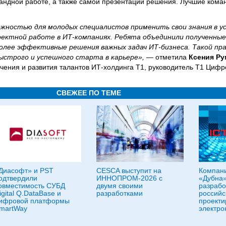
мандной работе, а также самой презентации решения. Лучшие кома
жностью для молодых специалистов применить свои знания в ус
ектной работе в ИТ-компаниях. Ребята объединили полученные 
олее эффективные решения важных задач ИТ-бизнеса. Такой пр
строго и успешного старта в карьере», —
отметила
Ксения Р
чения и развития талантов ИТ-холдинга Т1, руководитель Т1 Циф
СВЕЖЕЕ ПО ТЕМЕ
Диасофт» и PST
CESCA выступит на
Компан
одтвердили
ИННОПРОМ-2026 с
«Дубна»
овместимость СУБД
двумя своими
разрабо
igital Q.DataBase и
разработками
российс
ифровой платформы
проекти
martWay
электро