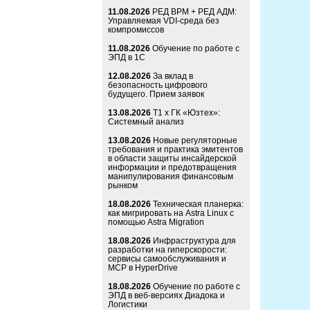
11.08.2026
РЕД ВРМ + РЕД АДМ:
Управляемая VDI-среда без
компромиссов
11.08.2026
Обучение по работе с
ЭПД в 1С
12.08.2026
За вклад в
безопасность цифрового
будущего. Прием заявок
13.08.2026
Т1 x ГК «Юзтех»:
Системный анализ
13.08.2026
Новые регуляторные
требования и практика эмитентов
в области защиты инсайдерской
информации и предотвращения
манипулирования финансовым
рынком
18.08.2026
Техническая планерка:
как мигрировать на Astra Linux с
помощью Astra Migration
18.08.2026
Инфраструктура для
разработки на гиперскорости:
сервисы самообслуживания и
MCP в HyperDrive
18.08.2026
Обучение по работе с
ЭПД в веб-версиях Диадока и
Логистики