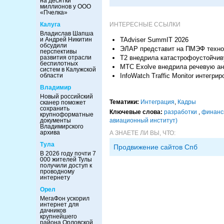
на десятки
миллионов у ООО
«Пчелка»
ИНТЕРЕСНЫЕ ССЫЛКИ
Калуга
Владислав Шапша
TAdviser SummIT 2026
и Андрей Никитин
обсудили
ЭЛАР представит на ПМЭФ технол
перспективы
Т2 внедрила катастрофоустойчив
развития отрасли
беспилотных
МТС Exolve внедрила речевую ан
систем в Калужской
InfoWatch Traffic Monitor интегрир
области
Владимир
Новый российский
Тематики:
Интеграция
,
Кадры
сканер поможет
сохранить
Ключевые слова:
разработки
,
финан
крупноформатные
авиационный институт)
документы
Владимирского
архива
А ЗНАЕТЕ ЛИ ВЫ, ЧТО:
Тула
Продвижение сайтов Спб
В 2026 году почти 7
000 жителей Тулы
получили доступ к
проводному
интернету
Орел
МегаФон ускорил
интернет для
дачников
крупнейшего
района Орловской