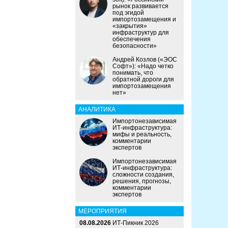
рынок развивается
под эгидой
импортозамещения и
«закрытия»
инфраструктур для
обеспечения
безопасности»
Андрей Козлов («ЭОС
Софт»): «Надо четко
понимать, что
обратной дороги для
импортозамещения
нет»
АНАЛИТИКА
Импортонезависимая
ИТ-инфраструктура:
мифы и реальность,
комментарии
экспертов
Импортонезависимая
ИТ-инфраструктура:
сложности создания,
решения, прогнозы,
комментарии
экспертов
МЕРОПРИЯТИЯ
08.08.2026
ИТ-Пикник 2026