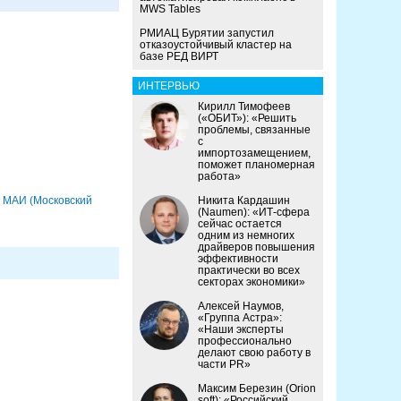
MWS Tables
РМИАЦ Бурятии запустил
отказоустойчивый кластер на
базе РЕД ВИРТ
ИНТЕРВЬЮ
Кирилл Тимофеев
(«ОБИТ»): «Решить
проблемы, связанные
с
импортозамещением,
поможет планомерная
работа»
,
МАИ (Московский
Никита Кардашин
(Naumen): «ИТ-сфера
сейчас остается
одним из немногих
драйверов повышения
эффективности
практически во всех
секторах экономики»
Алексей Наумов,
«Группа Астра»:
«Наши эксперты
профессионально
делают свою работу в
части PR»
Максим Березин (Orion
soft): «Российский