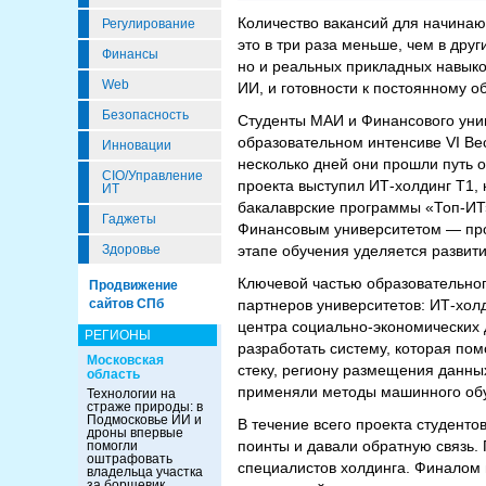
Количество вакансий для начинаю
Регулирование
это в три раза меньше, чем в дру
Финансы
но и реальных прикладных навыко
Web
ИИ, и готовности к постоянному 
Безопасность
Студенты МАИ и Финансового унив
образовательном интенсиве VI В
Инновации
несколько дней они прошли путь 
CIO/Управление
проекта выступил ИТ-холдинг Т1,
ИТ
бакалаврские программы «Топ-ИТ»
Гаджеты
Финансовым университетом — пр
этапе обучения уделяется развит
Здоровье
Ключевой частью образовательного
Продвижение
партнеров университетов: ИТ-хол
сайтов СПб
центра социально-экономических
РЕГИОНЫ
разработать систему, которая пом
Московская
стеку, региону размещения данн
область
применяли методы машинного обу
Технологии на
страже природы: в
Подмосковье ИИ и
В течение всего проекта студенто
дроны впервые
поинты и давали обратную связь.
помогли
оштрафовать
специалистов холдинга. Финалом 
владельца участка
за борщевик