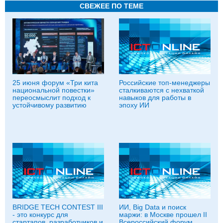
СВЕЖЕЕ ПО ТЕМЕ
25 июня форум «Три кита
Российские топ-менеджеры
национальной повестки»
сталкиваются с нехваткой
переосмыслит подход к
навыков для работы в
устойчивому развитию
эпоху ИИ
BRIDGE TECH CONTEST III
ИИ, Big Data и поиск
- это конкурс для
маржи: в Москве прошел II
стартапов, разработчиков и
Всероссийский форум