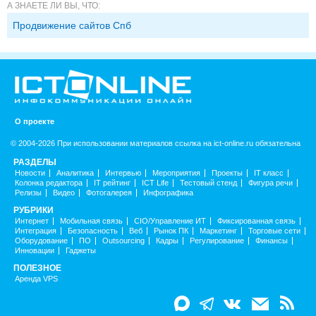
А ЗНАЕТЕ ЛИ ВЫ, ЧТО:
Продвижение сайтов Спб
О проекте
© 2004-2026 При использовании материалов ссылка на ict-online.ru обязательна
РАЗДЕЛЫ
Новости
Аналитика
Интервью
Мероприятия
Проекты
IT класс
Колонка редактора
IT рейтинг
ICT Life
Тестовый стенд
Фигура речи
Релизы
Видео
Фотогалерея
Инфографика
РУБРИКИ
Интернет
Мобильная связь
CIO/Управление ИТ
Фиксированная связь
Интеграция
Безопасность
Веб
Рынок ПК
Маркетинг
Торговые сети
Оборудование
ПО
Outsourcing
Кадры
Регулирование
Финансы
Инновации
Гаджеты
ПОЛЕЗНОЕ
Аренда VPS