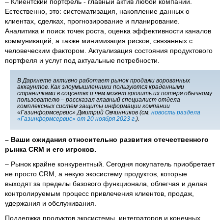
– Клиентский портфель - главный актив любой компании.
Естественно, это: систематизация, накопление данных о
клиентах, сделках, прогнозирование и планирование.
Аналитика и поиск точек роста, оценка эффективности каналов
коммуникаций, а также минимизация рисков, связанных с
человеческим фактором. Актуализация состояния продуктового
портфеля и услуг под актуальные потребности.
В Даркнете активно работает рынок продажи ворованных
аккаунтов. Как злоумышленники пользуются краденными
страничками в соцсетях и чем может грозить их потеря обычному
пользователю – рассказал главный специалист отдела
комплексных систем защиты информации компании
«Газинформсервис» Дмитрий Овчинников (см.
новость раздела
«Газинформсервис» от 20 ноября 2023 г.
).
– Ваши ожидания относительно развития отечественного
рынка CRM и его игроков.
– Рынок крайне конкурентный. Сегодня покупатель приобретает
не просто CRM, а некую экосистему продуктов, которые
выходят за пределы базового функционала, облегчая и делая
контролируемым процесс привлечения клиентов, продаж,
удержания и обслуживания.
Поддержка продуктов экосистемы, интеграторов и конечных