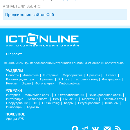
А ЗНАЕТЕ ЛИ ВЫ, ЧТО:
Продвижение сайтов Спб
О проекте
© 2004-2026 При использовании материалов ссылка на ict-online.ru обязательна
РАЗДЕЛЫ
Новости
Аналитика
Интервью
Мероприятия
Проекты
IT класс
Колонка редактора
IT рейтинг
ICT Life
Тестовый стенд
Фигура речи
Релизы
Видео
Фотогалерея
Инфографика
РУБРИКИ
Интернет
Мобильная связь
CIO/Управление ИТ
Фиксированная связь
Интеграция
Безопасность
Веб
Рынок ПК
Маркетинг
Торговые сети
Оборудование
ПО
Outsourcing
Кадры
Регулирование
Финансы
Инновации
Гаджеты
ПОЛЕЗНОЕ
Аренда VPS