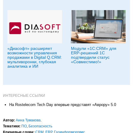
«Диасофт» расширяет
Модули «1С:CRM» для
возможности управления
ERP-решений 1С
продажами в Digital Q.CRM:
подтвердили статус
мультиворонки, глубокая
«Совместимо!»
аналитика и ИИ
ИНТЕРЕСНЫЕ ССЫЛКИ
На Rostelecom Tech Day впервые представят «Аврору» 5.0
Автор:
Анна Тумакова
.
Тематики:
ПО
,
Безопасность
Ключевые слова:
CRM
,
ERP
,
Газинформсервис