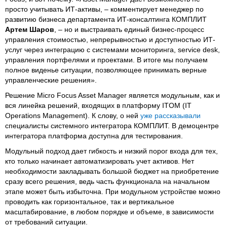
просто учитывать ИТ-активы, – комментирует менеджер по
развитию бизнеса департамента ИТ-консалтинга КОМПЛИТ
Артем Шаров
, – но и выстраивать единый бизнес-процесс
управления стоимостью, непрерывностью и доступностью ИТ-
услуг через интеграцию с системами мониторинга, service desk,
управления портфелями и проектами. В итоге мы получаем
полное виденье ситуации, позволяющее принимать верные
управленческие решения».
Решение Micro Focus Asset Manager является модульным, как и
вся линейка решений, входящих в платформу ITOM (IT
Operations Management). К слову, о ней
уже рассказывали
специалисты системного интегратора КОМПЛИТ. В демоцентре
интегратора платформа доступна для тестирования.
Модульный подход дает гибкость и низкий порог входа для тех,
кто только начинает автоматизировать учет активов. Нет
необходимости закладывать большой бюджет на приобретение
сразу всего решения, ведь часть функционала на начальном
этапе может быть избыточна. При модульном устройстве можно
проводить как горизонтальное, так и вертикальное
масштабирование, в любом порядке и объеме, в зависимости
от требований ситуации.