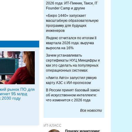
2026 года: ИТ-Пикник, Такси, IT
Founder Camp и другие
«Бюро 1440» запускает
масштабную образовательную
программу для будущих
инженеров
Яндекс отчитался по итогам II
квартала 2026 года: выручка
выросла на 16%
Зачем устанавливать
сертификаты НУЦ Минцифры и
как это сделать на популярных
операционных системах
«Авито Авто» запустил умную
карту АЗС с ИИ-прогнозом
кий рынок ПО для
В России принят базовый закон
игнет 95 млрд
об искусственном интеллекте:
к 2030 году
что изменится с 2026 года
Все новости
ИТ-КЛАСС
Почему мониторинг