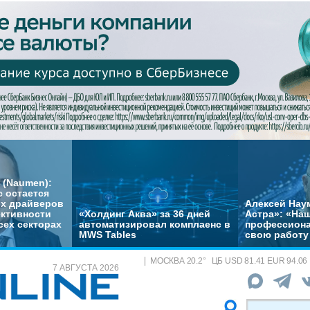
 (Naumen):
с остается
их драйверов
Алексей Нау
ктивности
«Холдинг Аква» за 36 дней
Астра»: «На
сех секторах
автоматизировал комплаенс в
профессиона
MWS Tables
свою работу 
МОСКВА
20.2
°
ЦБ
USD 81.41 EUR 94.06
7 АВГУСТА 2026