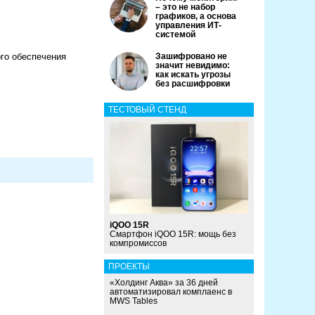
– это не набор
графиков, а основа
управления ИТ-
системой
ого обеспечения
Зашифровано не
значит невидимо:
как искать угрозы
без расшифровки
ТЕСТОВЫЙ СТЕНД
iQOO 15R
Смартфон iQOO 15R: мощь без
компромиссов
ПРОЕКТЫ
«Холдинг Аква» за 36 дней
автоматизировал комплаенс в
MWS Tables