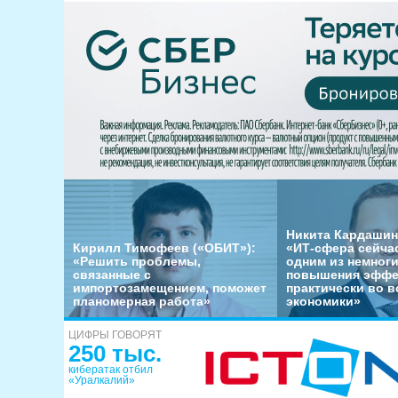
Никита Кардашин
Кирилл Тимофеев («ОБИТ»):
«ИТ-сфера сейча
«Решить проблемы,
одним из немног
связанные с
повышения эффе
импортозамещением, поможет
практически во в
планомерная работа»
экономики»
ЦИФРЫ ГОВОРЯТ
250 тыс.
кибератак отбил
«Уралкалий»