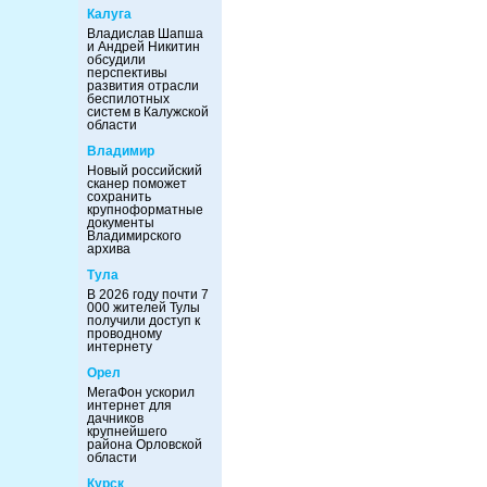
Калуга
Владислав Шапша
и Андрей Никитин
обсудили
перспективы
развития отрасли
беспилотных
систем в Калужской
области
Владимир
Новый российский
сканер поможет
сохранить
крупноформатные
документы
Владимирского
архива
Тула
В 2026 году почти 7
000 жителей Тулы
получили доступ к
проводному
интернету
Орел
МегаФон ускорил
интернет для
дачников
крупнейшего
района Орловской
области
Курск