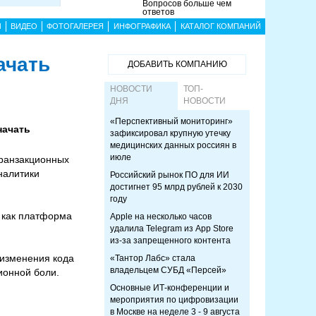
Вопросов больше чем
ответов
Ы
ВИДЕО
ФОТОГАЛЕРЕЯ
ИНФОГРАФИКА
КАТАЛОГ КОМПАНИЙ
ачать
ДОБАВИТЬ КОМПАНИЮ
НОВОСТИ
ТОП-
ДНЯ
НОВОСТИ
«Перспективный мониторинг»
начать
зафиксировал крупную утечку
медицинских данных россиян в
июле
транзакционных
налитики
Российский рынок ПО для ИИ
достигнет 95 млрд рублей к 2030
году
, как платформа
Apple на несколько часов
удалила Telegram из App Store
из-за запрещенного контента
 изменения кода
«Тантор Лабс» стала
владельцем СУБД «Персей»
ионной боли.
Основные ИТ-конференции и
мероприятия по цифровизации
в Москве на неделе 3 - 9 августа