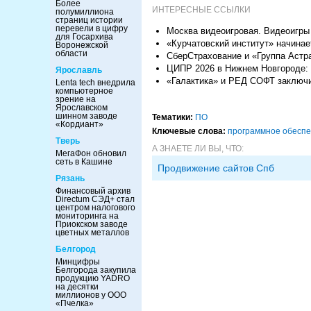
Более
ИНТЕРЕСНЫЕ ССЫЛКИ
полумиллиона
страниц истории
перевели в цифру
Москва видеоигровая. Видеоигры 
для Госархива
«Курчатовский институт» начина
Воронежской
области
СберСтрахование и «Группа Астра
ЦИПР 2026 в Нижнем Новгороде:
Ярославль
«Галактика» и РЕД СОФТ заключи
Lenta tech внедрила
компьютерное
зрение на
Ярославском
шинном заводе
Тематики:
ПО
«Кордиант»
Ключевые слова:
программное обесп
Тверь
А ЗНАЕТЕ ЛИ ВЫ, ЧТО:
МегаФон обновил
сеть в Кашине
Продвижение сайтов Спб
Рязань
Финансовый архив
Directum СЭД+ стал
центром налогового
мониторинга на
Приокском заводе
цветных металлов
Белгород
Минцифры
Белгорода закупила
продукцию YADRO
на десятки
миллионов у ООО
«Пчелка»