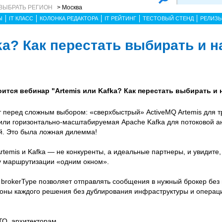
ВЫБРАТЬ РЕГИОН
> Москва
Ы
IT КЛАСС
КОЛОНКА РЕДАКТОРА
IT РЕЙТИНГ
ТЕСТОВЫЙ СТЕНД
РЕЛИЗ
ka? Как перестать выбирать и н
стоится вебинар "Artemis или Kafka? Как перестать выбирать и 
т перед сложным выбором: «сверхбыстрый» ActiveMQ Artemis для 
или горизонтально-масштабируемая Apache Kafka для потоковой а
й. Это была ложная дилемма!
rtemis и Kafka — не конкуренты, а идеальные партнеры, и увидите
ачу маршрутизации «одним окном».
р brokerType позволяет отправлять сообщения в нужный брокер без
роны каждого решения без дублирования инфраструктуры и операц
ТО, архитекторам