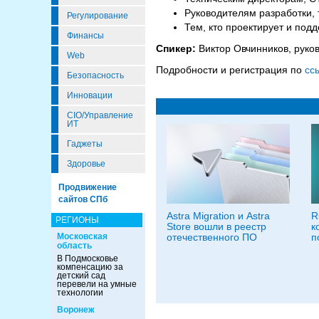
Руководителям разработки,
Регулирование
Тем, кто проектирует и по
Финансы
Спикер:
Виктор Овчинников, руков
Web
Подробности и регистрация по
сс
Безопасность
Инновации
CIO/Управление
ИТ
Гаджеты
Здоровье
Продвижение
сайтов СПб
Astra Migration и Astra
R
РЕГИОНЫ
Store вошли в реестр
к
Московская
отечественного ПО
п
область
В Подмосковье
компенсацию за
детский сад
перевели на умные
технологии
Воронеж