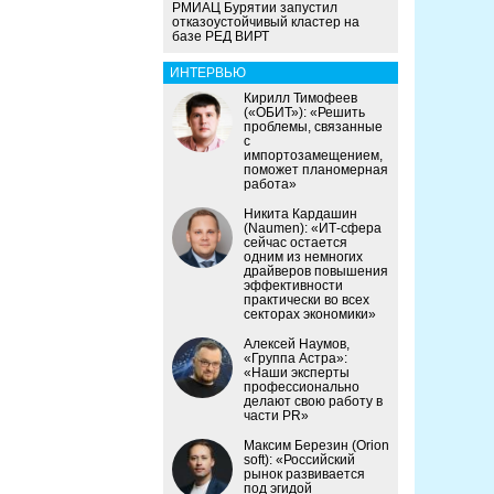
РМИАЦ Бурятии запустил
отказоустойчивый кластер на
базе РЕД ВИРТ
ИНТЕРВЬЮ
Кирилл Тимофеев
(«ОБИТ»): «Решить
проблемы, связанные
с
импортозамещением,
поможет планомерная
работа»
Никита Кардашин
(Naumen): «ИТ-сфера
сейчас остается
одним из немногих
драйверов повышения
эффективности
практически во всех
секторах экономики»
Алексей Наумов,
«Группа Астра»:
«Наши эксперты
профессионально
делают свою работу в
части PR»
Максим Березин (Orion
soft): «Российский
рынок развивается
под эгидой