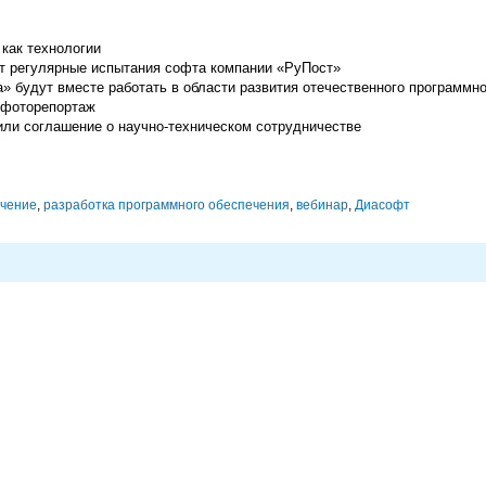
как технологии
ет регулярные испытания софта компании «РуПост»
» будут вместе работать в области развития отечественного программн
 фоторепортаж
ли соглашение о научно-техническом сотрудничестве
ечение
,
разработка программного обеспечения
,
вебинар
,
Диасофт