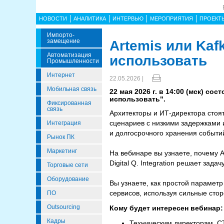
НОВОСТИ
АНАЛИТИКА
ИНТЕРВЬЮ
МЕРОПРИЯТИЯ
ПРОЕКТ
Импорто­
Замещение
Artemis или Kaf
Автоматизация
использовать
Промышленности
Интернет
22.05.2026 |
Мобильная связь
22 мая 2026 г. в 14:00 (мск) со
использовать".
Фиксированная
связь
Архитекторы и ИТ-директора стоя
сценариев с низкими задержками 
Интеграция
и долгосрочного хранения событи
Рынок ПК
Маркетинг
На вебинаре вы узнаете, почему A
Digital Q. Integration решает зад
Торговые сети
Оборудование
Вы узнаете, как простой парамет
сервисов, используя сильные сто
ПО
Outsourcing
Кому будет интересен вебинар:
Кадры
Техническим директорам, С