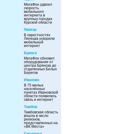
МегаФон удвоил
скорость
мобильного
интернета в
крупных городах
Курской области
Липецк
В окрестностях
Липецка ускорили
мобильный
интернет
Брянск
МегаФон обновил
оборудование от
центра Брянска до
отдаленных Белых
Берегов
Иваново
В 75 малых
населённых
пунктах Ивановской
области появились
связь и интернет
Тамбов
Тамбовская область
вошла в число
регионов,
представленных на
«ВК Места»
Смоленск