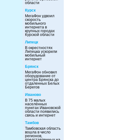
области
Курск
МегаФон удвоил
скорость
мобильного
интернета в
крупных городах
Курской области
Липецк
В окрестностях
Липецка ускорили
мобильный
интернет
Брянск
МегаФон обновил
оборудование от
центра Брянска до
отдаленных Белых
Берегов
Иваново
В 75 малых
населённых
пунктах Ивановской
области появились
связь и интернет
Тамбов
Тамбовская область
вошла в число
регионов,
представленных на