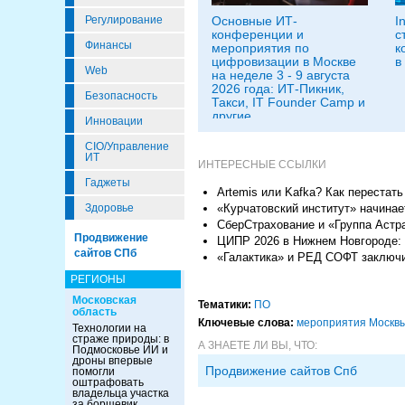
Регулирование
Основные ИТ-
I
конференции и
с
Финансы
мероприятия по
к
цифровизации в Москве
в
Web
на неделе 3 - 9 августа
2026 года: ИТ-Пикник,
Безопасность
Такси, IT Founder Camp и
другие
Инновации
CIO/Управление
ИТ
ИНТЕРЕСНЫЕ ССЫЛКИ
Гаджеты
Artemis или Kafka? Как перестат
Здоровье
«Курчатовский институт» начина
СберСтрахование и «Группа Астра
Продвижение
ЦИПР 2026 в Нижнем Новгороде:
сайтов СПб
«Галактика» и РЕД СОФТ заключи
РЕГИОНЫ
Московская
Тематики:
ПО
область
Ключевые слова:
мероприятия Москв
Технологии на
страже природы: в
А ЗНАЕТЕ ЛИ ВЫ, ЧТО:
Подмосковье ИИ и
дроны впервые
Продвижение сайтов Спб
помогли
оштрафовать
владельца участка
за борщевик