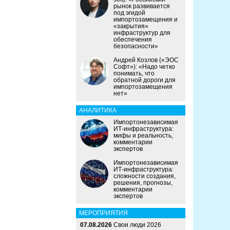
рынок развивается
под эгидой
импортозамещения и
«закрытия»
инфраструктур для
обеспечения
безопасности»
Андрей Козлов («ЭОС
Софт»): «Надо четко
понимать, что
обратной дороги для
импортозамещения
нет»
АНАЛИТИКА
Импортонезависимая
ИТ-инфраструктура:
мифы и реальность,
комментарии
экспертов
Импортонезависимая
ИТ-инфраструктура:
сложности создания,
решения, прогнозы,
комментарии
экспертов
МЕРОПРИЯТИЯ
07.08.2026
Свои люди 2026