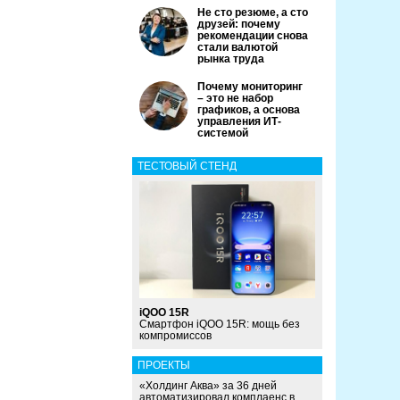
Не сто резюме, а сто
друзей: почему
рекомендации снова
стали валютой
рынка труда
Почему мониторинг
– это не набор
графиков, а основа
управления ИТ-
системой
ТЕСТОВЫЙ СТЕНД
iQOO 15R
Смартфон iQOO 15R: мощь без
компромиссов
ПРОЕКТЫ
«Холдинг Аква» за 36 дней
автоматизировал комплаенс в