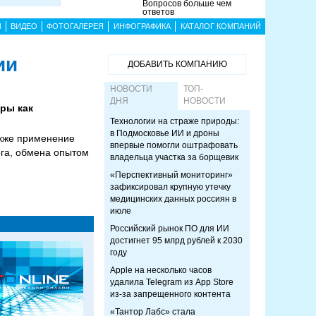
Вопросов больше чем
ответов
Ы
ВИДЕО
ФОТОГАЛЕРЕЯ
ИНФОГРАФИКА
КАТАЛОГ КОМПАНИЙ
ии
ДОБАВИТЬ КОМПАНИЮ
НОВОСТИ
ТОП-
ДНЯ
НОВОСТИ
гры как
Технологии на страже природы:
в Подмосковье ИИ и дроны
акже применение
впервые помогли оштрафовать
ога, обмена опытом
владельца участка за борщевик
«Перспективный мониторинг»
зафиксировал крупную утечку
медицинских данных россиян в
июле
Российский рынок ПО для ИИ
достигнет 95 млрд рублей к 2030
году
Apple на несколько часов
удалила Telegram из App Store
из-за запрещенного контента
«Тантор Лабс» стала