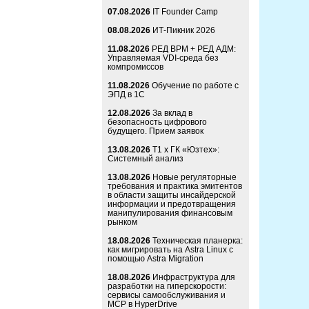
07.08.2026
IT Founder Camp
08.08.2026
ИТ-Пикник 2026
11.08.2026
РЕД ВРМ + РЕД АДМ:
Управляемая VDI-среда без
компромиссов
11.08.2026
Обучение по работе с
ЭПД в 1С
12.08.2026
За вклад в
безопасность цифрового
будущего. Прием заявок
13.08.2026
Т1 x ГК «Юзтех»:
Системный анализ
13.08.2026
Новые регуляторные
требования и практика эмитентов
в области защиты инсайдерской
информации и предотвращения
манипулирования финансовым
рынком
18.08.2026
Техническая планерка:
как мигрировать на Astra Linux с
помощью Astra Migration
18.08.2026
Инфраструктура для
разработки на гиперскорости:
сервисы самообслуживания и
MCP в HyperDrive