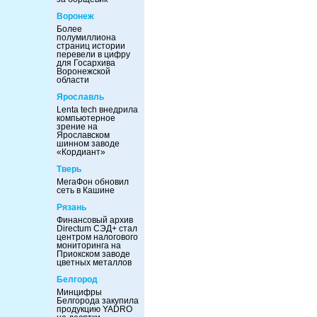
Воронеж
Более
полумиллиона
страниц истории
перевели в цифру
для Госархива
Воронежской
области
Ярославль
Lenta tech внедрила
компьютерное
зрение на
Ярославском
шинном заводе
«Кордиант»
Тверь
МегаФон обновил
сеть в Кашине
Рязань
Финансовый архив
Directum СЭД+ стал
центром налогового
мониторинга на
Приокском заводе
цветных металлов
Белгород
Минцифры
Белгорода закупила
продукцию YADRO