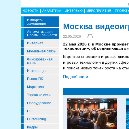
НОВОСТИ
АНАЛИТИКА
ИНТЕРВЬЮ
МЕРОПРИЯТИЯ
ПРОЕКТ
Импорто­
Замещение
Москва видеоиг
Автоматизация
Промышленности
22.05.2026 |
Интернет
22 мая 2026 г. в Москве пройд
технологии», объединяющая экс
Мобильная связь
В центре внимания игровые движк
Фиксированная
игровых технологий в других сфе
связь
и поиска новых точек роста на сты
Интеграция
Подробности.
Рынок ПК
Маркетинг
Торговые сети
Оборудование
ПО
Outsourcing
Кадры