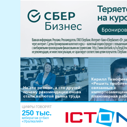
Кирилл Тимофеев
«Решить пробле
Не сто резюме, а сто друзей:
связанные с
почему рекомендации снова
импортозамещени
стали валютой рынка труда
планомерная раб
ЦИФРЫ ГОВОРЯТ
250 тыс.
кибератак отбил
«Уралкалий»