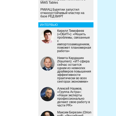
MWS Tables
РМИАЦ Бурятии запустил
отказоустойчивый кластер на
базе РЕД ВИРТ
ИНТЕРВЬЮ
Кирилл Тимофеев
(«ОБИТ»): «Решить
проблемы, связанные
с
импортозамещением,
поможет планомерная
работа»
Никита Кардашин
(Naumen): «ИТ-сфера
сейчас остается
одним из немногих
драйверов повышения
эффективности
практически во всех
секторах экономики»
Алексей Наумов,
«Группа Астра»:
«Наши эксперты
профессионально
делают свою работу в
части PR»
Максим Березин (Orion
soft): «Российский