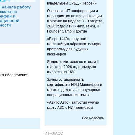
владельцем СУБД «Персей»
 начала работу
Основные ИТ-конференции и
школа по
рафии и
мероприятия по цифровизации
ационной
в Москве на неделе 3 - 9 августа
ности
2026 года: ИТ-Пикник, Такси, IT
Founder Camp и другие
«Бюро 1440» запускает
масштабную образовательную
программу для будущих
инженеров
Яндекс отчитался по итогам II
квартала 2026 года: выручка
выросла на 16%
ого обеспечения
Зачем устанавливать
сертификаты НУЦ Минцифры и
как это сделать на популярных
операционных системах
«Авито Авто» запустил умную
карту АЗС с ИИ-прогнозом
Все новости
ИТ-КЛАСС