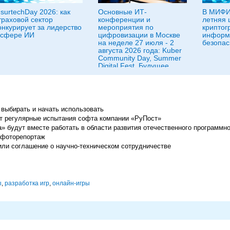
nsurtechDay 2026: как
Основные ИТ-
В МИФИ
траховой сектор
конференции и
летняя 
онкурирует за лидерство
мероприятия по
криптог
 сфере ИИ
цифровизации в Москве
информ
на неделе 27 июля - 2
безопас
августа 2026 года: Kuber
Community Day, Summer
Digital Fest, Будущее
исследований в
корпорациях и другие
ь выбирать и начать использовать
ет регулярные испытания софта компании «РуПост»
» будут вместе работать в области развития отечественного программн
 фоторепортаж
ли соглашение о научно-техническом сотрудничестве
ы
,
разработка игр
,
онлайн-игры