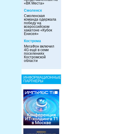
«ВК Места»
Смоленск
Смоленская
команда одержала
победу на
всероссийском
хакатоне «Кубок
Енисея»
Кострома
МегаФон включил
4G ещё в семи
поселениях
Костромской
области
ИНФОРМАЦИОННЫЕ
ПАРТНЕРЫ