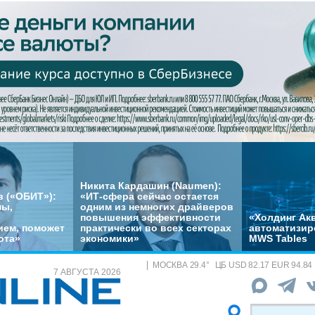
Никита Кардашин (Naumen):
 («ОБИТ»):
«ИТ-сфера сейчас остается
мы,
одним из немногих драйверов
повышения эффективности
«Холдинг Акв
ем, поможет
практически во всех секторах
автоматизир
ота»
экономики»
MWS Tables
МОСКВА
29.4
°
ЦБ
USD 82.17 EUR 94.84
7 АВГУСТА 2026