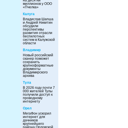
на десятки
миллионов у ООО
«Пчелка»
Калуга
Владислав Шапша
и Андрей Никитин
обсудили
перспективы
развития отрасли
беспилотных
систем в Калужской
области
Владимир
Новый российский
сканер поможет
сохранить
крупноформатные
документы
Владимирского
архива
Тула
В 2026 году почти 7
000 жителей Тулы
получили доступ к
проводному
интернету
Орел
МегаФон ускорил
интернет для
дачников
крупнейшего
района Орловской