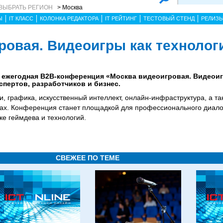
ВЫБРАТЬ РЕГИОН
> Москва
Ы
IT КЛАСС
КОЛОНКА РЕДАКТОРА
IT РЕЙТИНГ
ТЕСТОВЫЙ СТЕНД
РЕЛИЗ
ровая. Видеоигры как технолог
ет ежегодная B2B-конференция «Москва видеоигровая. Видеои
пертов, разработчиков и бизнес.
и, графика, искусственный интеллект, онлайн-инфраструктура, а т
рах. Конференция станет площадкой для профессионального диал
ке геймдева и технологий.
СВЕЖЕЕ ПО ТЕМЕ