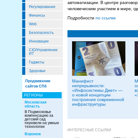
автоматизации. В центре разговор
Регулирование
человеческим участием в мире, гд
Финансы
Подробности
по ссылке
Web
Безопасность
Инновации
CIO/Управление
ИТ
Гаджеты
Здоровье
Манифест
М
Продвижение
непрерывности:
о
сайтов СПб
«Инфосистемы Джет» —
в
о новой концепции
«
РЕГИОНЫ
построения современной
Московская
инфраструктуры
область
В Подмосковье
компенсацию за
детский сад
перевели на умные
технологии
ИНТЕРЕСНЫЕ ССЫЛКИ
Воронеж