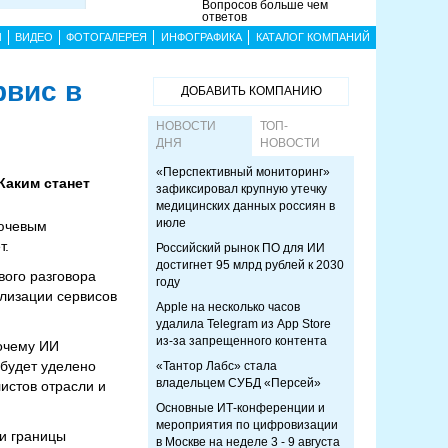
Вопросов больше чем
ответов
Ы
ВИДЕО
ФОТОГАЛЕРЕЯ
ИНФОГРАФИКА
КАТАЛОГ КОМПАНИЙ
рвис в
ДОБАВИТЬ КОМПАНИЮ
НОВОСТИ
ТОП-
ДНЯ
НОВОСТИ
«Перспективный мониторинг»
Каким станет
зафиксировал крупную утечку
медицинских данных россиян в
июле
лючевым
т.
Российский рынок ПО для ИИ
достигнет 95 млрд рублей к 2030
вого разговора
году
ализации сервисов
Apple на несколько часов
удалила Telegram из App Store
из-за запрещенного контента
почему ИИ
будет уделено
«Тантор Лабс» стала
владельцем СУБД «Персей»
истов отрасли и
Основные ИТ-конференции и
мероприятия по цифровизации
и границы
в Москве на неделе 3 - 9 августа