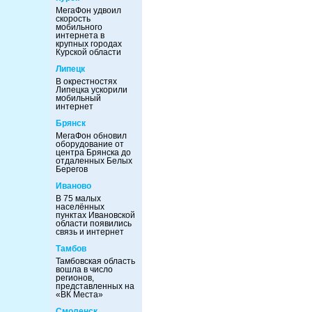
МегаФон удвоил
скорость
мобильного
интернета в
крупных городах
Курской области
Липецк
В окрестностях
Липецка ускорили
мобильный
интернет
Брянск
МегаФон обновил
оборудование от
центра Брянска до
отдаленных Белых
Берегов
Иваново
В 75 малых
населённых
пунктах Ивановской
области появились
связь и интернет
Тамбов
Тамбовская область
вошла в число
регионов,
представленных на
«ВК Места»
Смоленск