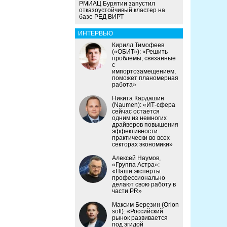
РМИАЦ Бурятии запустил
отказоустойчивый кластер на
базе РЕД ВИРТ
ИНТЕРВЬЮ
Кирилл Тимофеев
(«ОБИТ»): «Решить
проблемы, связанные
с
импортозамещением,
поможет планомерная
работа»
Никита Кардашин
(Naumen): «ИТ-сфера
сейчас остается
одним из немногих
драйверов повышения
эффективности
практически во всех
секторах экономики»
Алексей Наумов,
«Группа Астра»:
«Наши эксперты
профессионально
делают свою работу в
части PR»
Максим Березин (Orion
soft): «Российский
рынок развивается
под эгидой