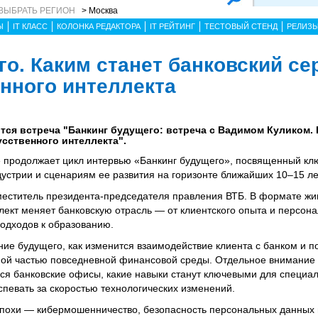
ВЫБРАТЬ РЕГИОН
> Москва
Ы
IT КЛАСС
КОЛОНКА РЕДАКТОРА
IT РЕЙТИНГ
ТЕСТОВЫЙ СТЕНД
РЕЛИЗ
о. Каким станет банковский се
енного интеллекта
ится встреча "Банкинг будущего: встреча с Вадимом Куликом. 
усственного интеллекта".
 продолжает цикл интервью «Банкинг будущего», посвященный к
трии и сценариям ее развития на горизонте ближайших 10–15 ле
меститель президента-председателя правления ВТБ. В формате жи
лект меняет банковскую отрасль — от клиентского опыта и персон
одходов к образованию.
ние будущего, как изменится взаимодействие клиента с банком и 
ной частью повседневной финансовой среды. Отдельное внимание 
ься банковские офисы, какие навыки станут ключевыми для специал
спевать за скоростью технологических изменений.
эпохи — кибермошенничество, безопасность персональных данных 