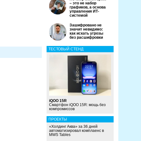
– это не набор
графиков, а основа
управления ИТ-
системой
Зашифровано не
значит невидимо:
как искать угрозы
без расшифровки
ТЕСТОВЫЙ СТЕНД
iQOO 15R
Смартфон iQOO 15R: мощь без
компромиссов
ПРОЕКТЫ
«Холдинг Аква» за 36 дней
автоматизировал комплаенс в
MWS Tables