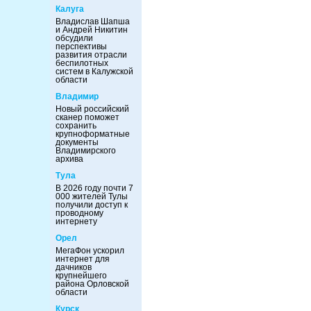
Калуга
Владислав Шапша
и Андрей Никитин
обсудили
перспективы
развития отрасли
беспилотных
систем в Калужской
области
Владимир
Новый российский
сканер поможет
сохранить
крупноформатные
документы
Владимирского
архива
Тула
В 2026 году почти 7
000 жителей Тулы
получили доступ к
проводному
интернету
Орел
МегаФон ускорил
интернет для
дачников
крупнейшего
района Орловской
области
Курск