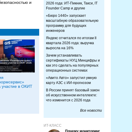
 безопасностью и
2026 года: ИТ-Пикник, Такси, IT
Founder Camp и другие
«Бюро 1440» запускает
масштабную образовательную
программу для будущих
инженеров
Яндекс отчитался по итогам II
квартала 2026 года: выручка
выросла на 16%
Зачем устанавливать
сертификаты НУЦ Минцифры и
как это сделать на популярных
операционных системах
ия
«Авито Авто» запустил умную
формсервис»
карту АЗС с ИИ-прогнозом
 участие в ОКИТ
В России принят базовый закон
об искусственном интеллекте:
что изменится с 2026 года
Все новости
ИТ-КЛАСС
Почему мониторинг