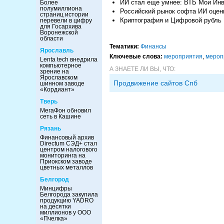
ИИ стал еще умнее: ВТБ Мои Ин
Более
полумиллиона
Российский рынок софта ИИ оцени
страниц истории
Криптография и Цифровой рубль
перевели в цифру
для Госархива
Воронежской
области
Тематики:
Финансы
Ярославль
Ключевые слова:
мероприятия
,
мероп
Lenta tech внедрила
компьютерное
А ЗНАЕТЕ ЛИ ВЫ, ЧТО:
зрение на
Ярославском
Продвижение сайтов Спб
шинном заводе
«Кордиант»
Тверь
МегаФон обновил
сеть в Кашине
Рязань
Финансовый архив
Directum СЭД+ стал
центром налогового
мониторинга на
Приокском заводе
цветных металлов
Белгород
Минцифры
Белгорода закупила
продукцию YADRO
на десятки
миллионов у ООО
«Пчелка»