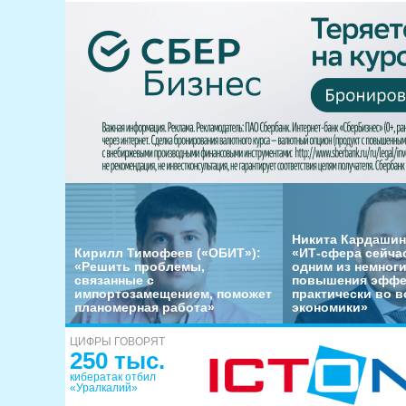
Никита Кардашин
Кирилл Тимофеев («ОБИТ»):
«ИТ-сфера сейча
«Решить проблемы,
одним из немног
связанные с
повышения эффе
импортозамещением, поможет
практически во в
планомерная работа»
экономики»
ЦИФРЫ ГОВОРЯТ
250 тыс.
кибератак отбил
«Уралкалий»