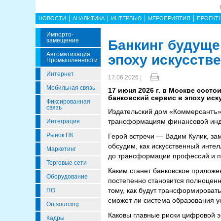
НОВОСТИ
АНАЛИТИКА
ИНТЕРВЬЮ
МЕРОПРИЯТИЯ
ПРОЕКТ
Импорто­
Замещение
Банкинг будущег
Автоматизация
эпоху искусств
Промышленности
Интернет
17.06.2026 |
Мобильная связь
17 июня 2026 г. в Москве состо
банковский сервис в эпоху иск
Фиксированная
связь
Издательский дом «Коммерсантъ»
трансформациям финансовой индус
Интеграция
Рынок ПК
Герой встречи — Вадим Кулик, за
обсудим, как искусственный интел
Маркетинг
до трансформации профессий и п
Торговые сети
Каким станет банковское приложе
Оборудование
постепенно становится полноцен
тому, как будут трансформироват
ПО
сможет ли система образования у
Outsourcing
Каковы главные риски цифровой 
Кадры