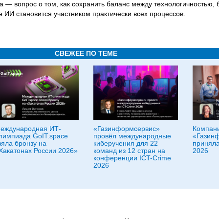
а — вопрос о том, как сохранить баланс между технологичностью,
е ИИ становится участником практически всех процессов.
СВЕЖЕЕ ПО ТЕМЕ
еждународная ИТ-
«Газинформсервис»
Компан
лимпиада GoIT.space
провёл международные
«Газин
зяла бронзу на
киберучения для 22
приняла
Хакатонах России 2026»
команд из 12 стран на
2026
конференции ICT-Crime
2026