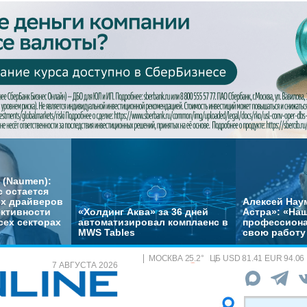
 (Naumen):
с остается
их драйверов
Алексей Нау
ктивности
«Холдинг Аква» за 36 дней
Астра»: «На
сех секторах
автоматизировал комплаенс в
профессиона
MWS Tables
свою работу 
МОСКВА
25.2
°
ЦБ
USD 81.41 EUR 94.06
7 АВГУСТА 2026